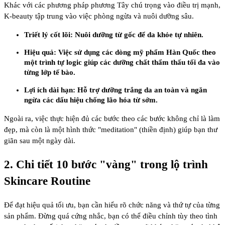
Khác với các phương pháp phương Tây chú trọng vào điều trị mạnh,
K-beauty tập trung vào việc
phòng ngừa và nuôi dưỡng sâu
.
Triết lý cốt lõi:
Nuôi dưỡng từ gốc để da khỏe tự nhiên.
Hiệu quả:
Việc sử dụng các dòng
mỹ phẩm Hàn Quốc
theo
một trình tự logic giúp các dưỡng chất thẩm thấu tối đa vào
từng lớp tế bào.
Lợi ích dài hạn:
Hỗ trợ
dưỡng trắng da
an toàn và ngăn
ngừa các dấu hiệu
chống lão hóa
từ sớm.
Ngoài ra, việc thực hiện đủ các bước theo các bước không chỉ là làm
đẹp, mà còn là một hình thức "meditation" (thiền định) giúp bạn thư
giãn sau một ngày dài.
2. Chi tiết 10 bước "vàng" trong lộ trình
Skincare Routine
Để đạt hiệu quả tối ưu, bạn cần hiểu rõ chức năng và thứ tự của từng
sản phẩm. Đừng quá cứng nhắc, bạn có thể điều chỉnh tùy theo tình