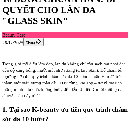
QUYẾT CHO LÀN DA
"GLASS SKIN"
Beauty Care
26/12/2025
Share
Trong giới mộ điệu làm đẹp, làn da không chỉ cần sạch mà phải đạt
đến độ căng bóng, mướt mát như sương (
Glass Skin
). Để chạm tới
ngưỡng cửa đó,
quy trình chăm sóc da 10 bước chuẩn Hàn
đã trở
thành một biểu tượng toàn cầu. Hãy cùng
Vio app
– trợ lý đặt lịch
thông minh – bóc tách từng bước để hiểu rõ triết lý nuôi dưỡng da
chuyên sâu này nhé!
1. Tại sao K-beauty ưu tiên quy trình chăm
sóc da 10 bước?