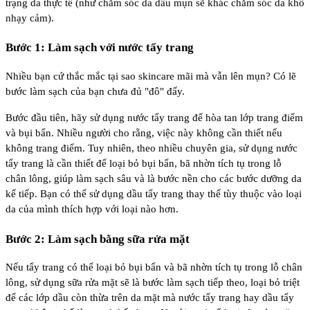
trạng da thực tế (như chăm sóc da dầu mụn sẽ khác chăm sóc da khô
nhạy cảm).
Bước 1: Làm sạch với nước tẩy trang
Nhiều bạn cứ thắc mắc tại sao skincare mãi mà vẫn lên mụn? Có lẽ
bước làm sạch của bạn chưa đủ "đô" đấy.
Bước đầu tiên, hãy sử dụng nước tẩy trang để hòa tan lớp trang điểm
và bụi bẩn. Nhiều người cho rằng, việc này không cần thiết nếu
không trang điểm. Tuy nhiên, theo nhiều chuyên gia, sử dụng nước
tẩy trang là cần thiết để loại bỏ bụi bẩn, bã nhờn tích tụ trong lỗ
chân lông, giúp làm sạch sâu và là bước nền cho các bước dưỡng da
kế tiếp. Bạn có thể sử dụng dầu tẩy trang thay thế tùy thuộc vào loại
da của mình thích hợp với loại nào hơn.
Bước 2: Làm sạch bằng sữa rửa mặt
Nếu tẩy trang có thể loại bỏ bụi bẩn và bã nhờn tích tụ trong lỗ chân
lông, sử dụng sữa rửa mặt sẽ là bước làm sạch tiếp theo, loại bỏ triệt
để các lớp dầu còn thừa trên da mặt mà nước tẩy trang hay dầu tẩy