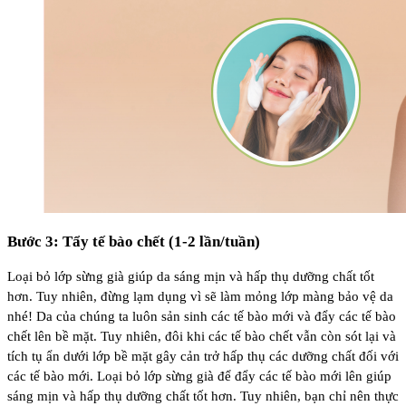
Bước 3: Tẩy tế bào chết (1-2 lần/tuần)
Loại bỏ lớp sừng già giúp da sáng mịn và hấp thụ dưỡng chất tốt
hơn. Tuy nhiên, đừng lạm dụng vì sẽ làm mỏng lớp màng bảo vệ da
nhé! Da của chúng ta luôn sản sinh các tế bào mới và đẩy các tế bào
chết lên bề mặt. Tuy nhiên, đôi khi các tế bào chết vẫn còn sót lại và
tích tụ ẩn dưới lớp bề mặt gây cản trở hấp thụ các dưỡng chất đối với
các tế bào mới. Loại bỏ lớp sừng già để đẩy các tế bào mới lên giúp
sáng mịn và hấp thụ dưỡng chất tốt hơn. Tuy nhiên, bạn chỉ nên thực