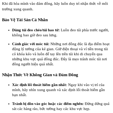
Khi đã hòa mình vào đám đông, hãy luôn duy trì nhận thức về môi
trường xung quanh.
Bảo Vệ Tài Sản Cá Nhân
Dùng túi đeo chéo/túi bao tử:
Luôn đeo túi phía trước người,
không bao giờ đeo sau lưng.
Cảnh giác với móc túi:
Những nơi đông đúc là địa điểm hoạt
động lý tưởng của kẻ gian. Giữ điện thoại và ví tiền trong túi
có khóa kéo và luôn để tay lên trên túi khi di chuyển qua
những khu vực quá đông đúc. Đây là mẹo tránh móc túi nơi
đông người hiệu quả nhất.
Nhận Thức Về Không Gian và Đám Đông
Xác định lối thoát hiểm gần nhất:
Ngay khi vào vị trí của
mình, hãy nhìn xung quanh và xác định lối thoát hiểm gần
bạn nhất.
Tránh bị dồn vào góc hoặc các điểm nghẽn:
Đừng đứng quá
sát các hàng rào, bức tường hay các khu vực hẹp.