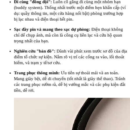
Đi cùng "đồng đội":
Luôn cố gắng đi cùng một nhóm bạn
(buddy system). Thống nhất trước một điểm hẹn khẩn cấp (ví
dụ: quầy thông tin, một cửa hàng nổi bật) phòng trường hợp
bị lạc nhau và điện thoại hết pin.
Sạc đầy pin và mang theo sạc dự phòng:
Điện thoại không
chỉ để chụp ảnh, mà còn là công cụ liên lạc và cứu hộ quan
trọng nhất của bạn.
Nghiên cứu "bản đồ":
Dành vài phút xem trước sơ đồ của địa
điểm tổ chức sự kiện. Nắm rõ vị trí các cổng ra vào, lối thoát
hiểm, và trạm y tế/sơ cứu.
Trang phục thông minh:
Ưu tiên sự thoải mái và an toàn.
Mang giày bệt, dễ di chuyển (tốt nhất là giày thể thao). Tránh
các trang phục rườm rà, dễ bị vướng mắc và các phụ kiện đắt
tiền, dễ rơi.