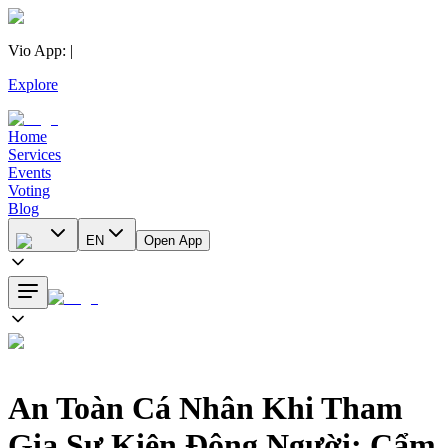
Vio App
:
|
Explore
Home
Services
Events
Voting
Blog
EN
Open App
An Toàn Cá Nhân Khi Tham
Gia Sự Kiện Đông Người: Cẩm