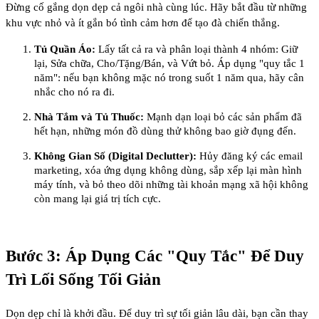
Đừng cố gắng dọn dẹp cả ngôi nhà cùng lúc. Hãy bắt đầu từ những
khu vực nhỏ và ít gắn bó tình cảm hơn để tạo đà chiến thắng.
Tủ Quần Áo:
Lấy tất cả ra và phân loại thành 4 nhóm: Giữ
lại, Sửa chữa, Cho/Tặng/Bán, và Vứt bỏ. Áp dụng "quy tắc 1
năm": nếu bạn không mặc nó trong suốt 1 năm qua, hãy cân
nhắc cho nó ra đi.
Nhà Tắm và Tủ Thuốc:
Mạnh dạn loại bỏ các sản phẩm đã
hết hạn, những món đồ dùng thử không bao giờ đụng đến.
Không Gian Số (Digital Declutter):
Hủy đăng ký các email
marketing, xóa ứng dụng không dùng, sắp xếp lại màn hình
máy tính, và bỏ theo dõi những tài khoản mạng xã hội không
còn mang lại giá trị tích cực.
Bước 3: Áp Dụng Các "Quy Tắc" Để Duy
Trì Lối Sống Tối Giản
Dọn dẹp chỉ là khởi đầu. Để duy trì sự tối giản lâu dài, bạn cần thay