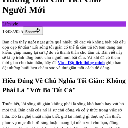
Người Mới
Lifestyle
13/08/2025
Share
Bạn cảm thấy ngột ngạt giữa quá nhiều đồ đạc và không biết bắt đầu
dọn dẹp từ đâu? Lối sống tối giản có thể là câu trả lời bạn đang tìm
kiếm, giúp mang lại sự tự do và thanh thản cho tâm trí. Bài viết này
sẽ là lộ trình từng bước cho người mới bắt đầu. Và khi đã có thêm
thời gian cho bản thân, hãy để
Vio - Đặt lịch thông minh
giúp bạn
đặt những buổi hẹn chăm sóc và thư giãn một cách dễ dàng.
Hiểu Đúng Về Chủ Nghĩa Tối Giản: Không
Phải Là "Vứt Bỏ Tất Cả"
Trước hết, lối sống tối giản không phải là sống khổ hạnh hay vứt bỏ
mọi thứ. Bản chất của nó là
sự chủ động và có ý thức trong việc sở
hữu
. Đó là nghệ thuật nhận biết, giữ lại những gì thực sự cần thiết,
phục vụ mục đích rõ ràng hoặc mang lại niềm vui cho bạn, đồng