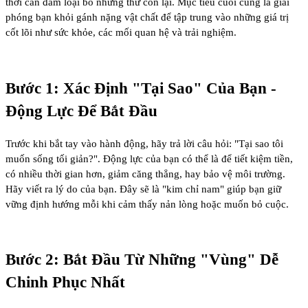
thời can đảm loại bỏ những thứ còn lại. Mục tiêu cuối cùng là giải
phóng bạn khỏi gánh nặng vật chất để tập trung vào những giá trị
cốt lõi như sức khỏe, các mối quan hệ và trải nghiệm.
Bước 1: Xác Định "Tại Sao" Của Bạn -
Động Lực Để Bắt Đầu
Trước khi bắt tay vào hành động, hãy trả lời câu hỏi: "Tại sao tôi
muốn sống tối giản?". Động lực của bạn có thể là để tiết kiệm tiền,
có nhiều thời gian hơn, giảm căng thẳng, hay bảo vệ môi trường.
Hãy viết ra lý do của bạn. Đây sẽ là "kim chỉ nam" giúp bạn giữ
vững định hướng mỗi khi cảm thấy nản lòng hoặc muốn bỏ cuộc.
Bước 2: Bắt Đầu Từ Những "Vùng" Dễ
Chinh Phục Nhất