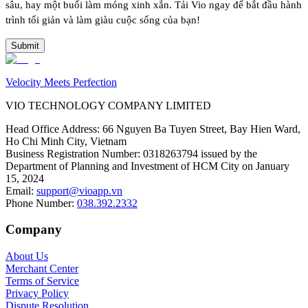
sâu, hay một buổi làm móng xinh xắn. Tải Vio ngay để bắt đầu hành
trình tối giản và làm giàu cuộc sống của bạn!
Submit
Velocity Meets Perfection
VIO TECHNOLOGY COMPANY LIMITED
Head Office Address
:
66 Nguyen Ba Tuyen Street, Bay Hien Ward,
Ho Chi Minh City, Vietnam
Business Registration Number
:
0318263794 issued by the
Department of Planning and Investment of HCM City on January
15, 2024
Email
:
support@vioapp.vn
Phone Number
:
038.392.2332
Company
About Us
Merchant Center
Terms of Service
Privacy Policy
Dispute Resolution