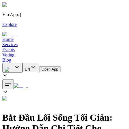
Vio App
:
|
Explore
Home
Services
Events
Voting
Blog
EN
Open App
Bắt Đầu Lối Sống Tối Giản:
Hướng Dẫn Chi Tiết Cho