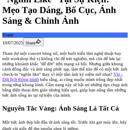
Mẹo Tạo Dáng, Bố Cục, Ánh
Sáng & Chỉnh Ảnh
Event
10/07/2025
Share
Tham dự một concert bùng nổ, một buổi triển lãm nghệ thuật hay
một workshop thú vị không chỉ để trải nghiệm, mà còn để lưu lại
những khoảnh khắc "để đời" trên mạng xã hội. Nhưng giữa khung
cảnh đông đúc và ánh sáng phức tạp, làm thế nào để có một bức ảnh
Vio -
check-in "nghìn like" thay vì một tấm ảnh kỷ niệm mờ nhạt?
Đặt lịch thông minh
hiểu rằng, ai cũng muốn mình trông đẹp nhất
trong từng khung hình. Cẩm nang này sẽ bật mí những tips chụp ảnh
bằng điện thoại đơn giản nhưng hiệu quả, giúp bạn nâng tầm những
bức ảnh sống ảo tại sự kiện của mình.
Nguyên Tắc Vàng: Ánh Sáng Là Tất Cả
Một bức ảnh đẹp bắt đầu từ ánh sáng tốt. Trước khi giơ máy lên, hãy
dành vài giây để tìm nguồn sáng lý tưởng.