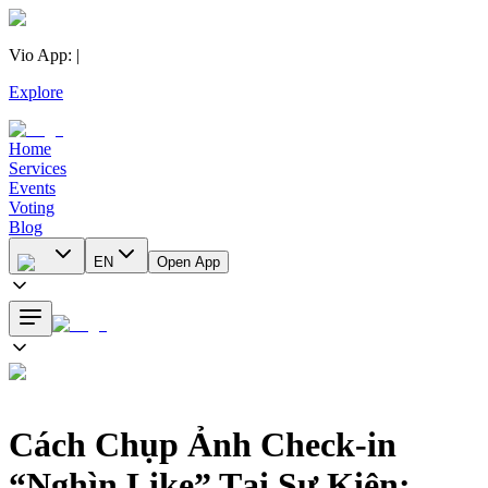
Vio App
:
|
Explore
Home
Services
Events
Voting
Blog
EN
Open App
Cách Chụp Ảnh Check-in
“Nghìn Like” Tại Sự Kiện: