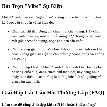
Bắt Trọn "Vibe" Sự Kiện
Một bức ảnh check-in "nghìn like" không chỉ có bạn, mà còn phải
kể được câu chuyện về sự kiện đó.
Chụp các chi tiết: Đừng chỉ chụp mỗi chân dung. Hãy chụp
cận cảnh chiếc vé, một món đồ uống được trang trí đẹp mắt,
một góc decor ấn tượng, hoặc ánh đèn sân khấu.
Chụp không gian rộng: Một bức ảnh chụp toàn cảnh sân khấu
hoặc không gian sự kiện sẽ cho thấy sự hoành tráng và không
khí chung.
Chụp những khoảnh khắc "candid": Khoảnh khắc bạn và bạn
bè đang cười đùa, đang chăm chú theo dõi, hay đang nhún
nhảy theo điệu nhạc thường là những bức ảnh sống động và
giàu cảm xúc nhất.
Giải Đáp Các Câu Hỏi Thường Gặp (FAQ)
Làm sao để chụp ảnh đẹp khi trời tối hoặc thiếu sáng?