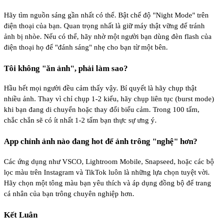
Hãy tìm nguồn sáng gần nhất có thể. Bật chế độ "Night Mode" trên
điện thoại của bạn. Quan trọng nhất là giữ máy thật vững để tránh
ảnh bị nhòe. Nếu có thể, hãy nhờ một người bạn dùng đèn flash của
điện thoại họ để "đánh sáng" nhẹ cho bạn từ một bên.
Tôi không "ăn ảnh", phải làm sao?
Hầu hết mọi người đều cảm thấy vậy. Bí quyết là hãy chụp thật
nhiều ảnh. Thay vì chỉ chụp 1-2 kiểu, hãy chụp liên tục (burst mode)
khi bạn đang di chuyển hoặc thay đổi biểu cảm. Trong 100 tấm,
chắc chắn sẽ có ít nhất 1-2 tấm bạn thực sự ưng ý.
App chỉnh ảnh nào đang hot để ảnh trông "nghệ" hơn?
Các ứng dụng như VSCO, Lightroom Mobile, Snapseed, hoặc các bộ
lọc màu trên Instagram và TikTok luôn là những lựa chọn tuyệt vời.
Hãy chọn một tông màu bạn yêu thích và áp dụng đồng bộ để trang
cá nhân của bạn trông chuyên nghiệp hơn.
Kết Luận