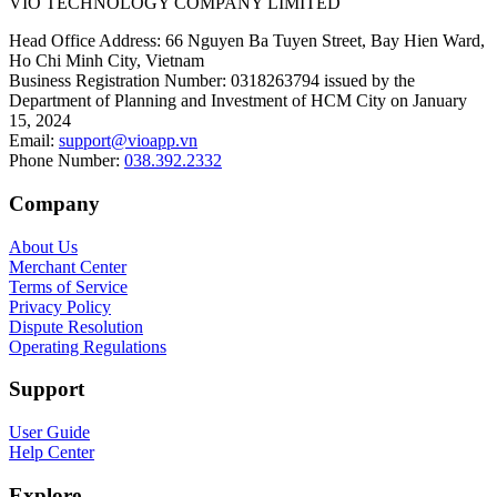
VIO TECHNOLOGY COMPANY LIMITED
Head Office Address
:
66 Nguyen Ba Tuyen Street, Bay Hien Ward,
Ho Chi Minh City, Vietnam
Business Registration Number
:
0318263794 issued by the
Department of Planning and Investment of HCM City on January
15, 2024
Email
:
support@vioapp.vn
Phone Number
:
038.392.2332
Company
About Us
Merchant Center
Terms of Service
Privacy Policy
Dispute Resolution
Operating Regulations
Support
User Guide
Help Center
Explore