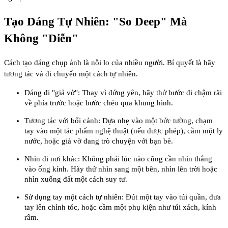
Tạo Dáng Tự Nhiên: "So Deep" Mà
Không "Diễn"
Cách tạo dáng chụp ảnh là nỗi lo của nhiều người. Bí quyết là hãy
tương tác và di chuyển một cách tự nhiên.
Dáng đi "giả vờ": Thay vì đứng yên, hãy thử bước đi chậm rãi
về phía trước hoặc bước chéo qua khung hình.
Tương tác với bối cảnh: Dựa nhẹ vào một bức tường, chạm
tay vào một tác phẩm nghệ thuật (nếu được phép), cầm một ly
nước, hoặc giả vờ đang trò chuyện với bạn bè.
Nhìn đi nơi khác: Không phải lúc nào cũng cần nhìn thẳng
vào ống kính. Hãy thử nhìn sang một bên, nhìn lên trời hoặc
nhìn xuống đất một cách suy tư.
Sử dụng tay một cách tự nhiên: Đút một tay vào túi quần, đưa
tay lên chỉnh tóc, hoặc cầm một phụ kiện như túi xách, kính
râm.