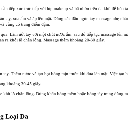
 cần tiếp xúc trực tiếp với lớp makeup và bã nhờn trên da khô để hòa t
àn tay, xoa ấm và áp lên mặt. Dùng các đầu ngón tay massage nhẹ nhà
 và vùng có trang điểm đậm.
 qua. Làm ướt tay với một chút nước ấm, sau đó tiếp tục massage lên m
tan ra khỏi lỗ chân lông. Massage thêm khoảng 20-30 giây.
 tay. Thêm nước và tạo bọt bông mịn trước khi đưa lên mặt. Việc tạo bọt
ong khoảng 30-45 giây.
se khít lỗ chân lông. Dùng khăn bông mềm hoặc bông tẩy trang dùng m
g Loại Da