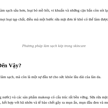
àm sạch sâu hơn, loại bỏ mồ hôi, vi khuẩn và những cặn bẩn còn sót lạ
i loại tạp chất, điều mà một bước rửa mặt đơn lẻ khó có thể làm được
Phương pháp làm sạch kép trong skincare
 Đến Vậy?
àm sạch, mà còn là một sự đầu tư cho sức khỏe lâu dài của làn da.
ống nước) và các sản phẩm makeup có cấu trúc rất bền vững. Sữa rửa mặ
ông, kết hợp với bã nhờn và tế bào chết gây ra mụn ẩn, mụn đầu đen và 