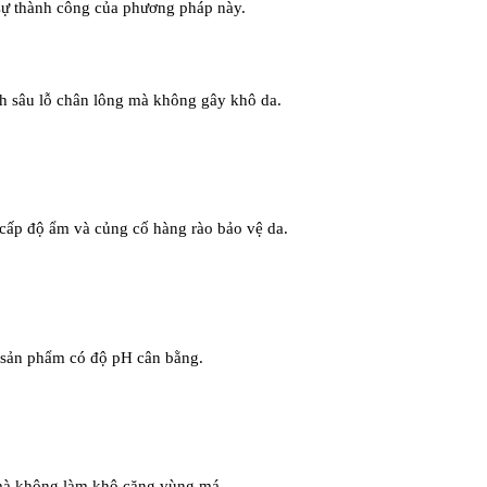
 sự thành công của phương pháp này.
h sâu lỗ chân lông mà không gây khô da.
 cấp độ ẩm và củng cố hàng rào bảo vệ da.
n sản phẩm có độ pH cân bằng.
 mà không làm khô căng vùng má.