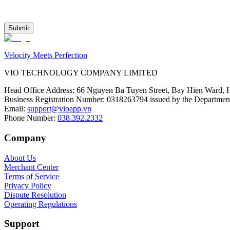
Submit
Velocity Meets Perfection
VIO TECHNOLOGY COMPANY LIMITED
Head Office Address
:
66 Nguyen Ba Tuyen Street, Bay Hien Ward, 
Business Registration Number
:
0318263794 issued by the Department
Email
:
support@vioapp.vn
Phone Number
:
038.392.2332
Company
About Us
Merchant Center
Terms of Service
Privacy Policy
Dispute Resolution
Operating Regulations
Support