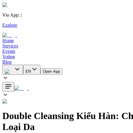
Vio App
:
|
Explore
Home
Services
Events
Voting
Blog
EN
Open App
Double Cleansing Kiểu Hàn: C
Loại Da