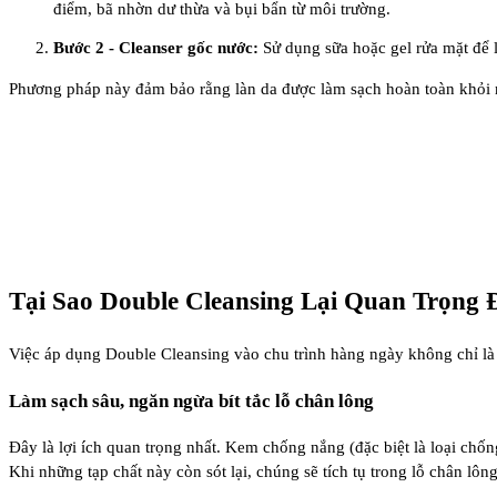
điểm, bã nhờn dư thừa và bụi bẩn từ môi trường.
Bước 2 - Cleanser gốc nước:
Sử dụng sữa hoặc gel rửa mặt để l
Phương pháp này đảm bảo rằng làn da được làm sạch hoàn toàn khỏi mọ
Tại Sao Double Cleansing Lại Quan Trọng
Việc áp dụng Double Cleansing vào chu trình hàng ngày không chỉ là l
Làm sạch sâu, ngăn ngừa bít tắc lỗ chân lông
Đây là lợi ích quan trọng nhất. Kem chống nắng (đặc biệt là loại ch
Khi những tạp chất này còn sót lại, chúng sẽ tích tụ trong lỗ chân l