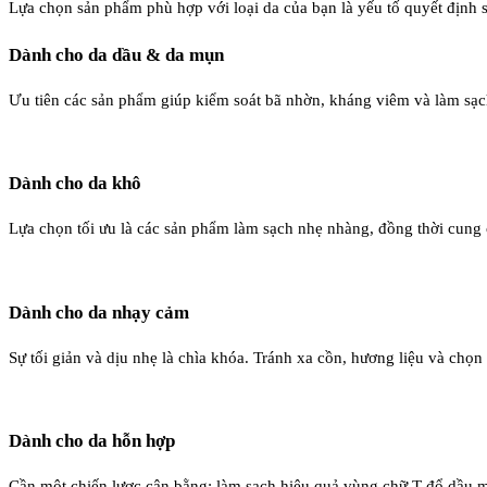
Lựa chọn sản phẩm phù hợp với loại da của bạn là yếu tố quyết định
Dành cho da dầu & da mụn
Ưu tiên các sản phẩm giúp kiểm soát bã nhờn, kháng viêm và làm sạc
Dành cho da khô
Lựa chọn tối ưu là các sản phẩm làm sạch nhẹ nhàng, đồng thời cung
Dành cho da nhạy cảm
Sự tối giản và dịu nhẹ là chìa khóa. Tránh xa cồn, hương liệu và chọ
Dành cho da hỗn hợp
Cần một chiến lược cân bằng: làm sạch hiệu quả vùng chữ T đổ dầu