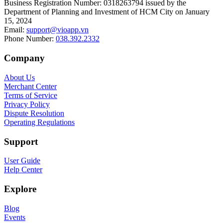
Business Registration Number
:
0318263794 issued by the
Department of Planning and Investment of HCM City on January
15, 2024
Email
:
support@vioapp.vn
Phone Number
:
038.392.2332
Company
About Us
Merchant Center
Terms of Service
Privacy Policy
Dispute Resolution
Operating Regulations
Support
User Guide
Help Center
Explore
Blog
Events