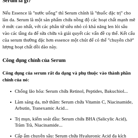
Serum là gì?
Nếu Essence là "nước uống" thì Serum chính là "thuốc đặc trị" cho
làn da. Serum là một sản phẩm chứa nồng độ các hoạt chất mạnh mẽ
ở mức cao nhất, với các phân tử siêu nhỏ có khả năng len lỏi sâu
vào các tầng da để sửa chữa và giải quyết các vấn đề cụ thể. Kết cấu
của serum thường đặc hơn essence một chút để có thể "chuyên chở"
lượng hoạt chất dồi dào này.
Công dụng chính của Serum
Công dụng của serum rất đa dạng và phụ thuộc vào thành phần
chính của nó:
Chống lão hóa: Serum chứa Retinol, Peptides, Bakuchiol...
Làm sáng da, mờ thâm: Serum chứa Vitamin C, Niacinamide,
Arbutin, Tranexamic Acid...
Trị mụn, kiểm soát dầu: Serum chứa BHA (Salicylic Acid),
Tràm Trà, Niacinamide...
Cấp ẩm chuyên sâu: Serum chứa Hyaluronic Acid đa kích