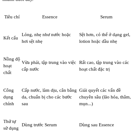
Tiêu chí
Essence
Serum
Lỏng, nhẹ như nước hoặc
Sệt hơn, có thể ở dạng gel,
Kết cấu
hơi sệt nhẹ
lotion hoặc dầu nhẹ
Nồng độ
Vừa phải, tập trung vào việc
Rất cao, tập trung vào các
hoạt
cấp nước
hoạt chất đặc trị
chất
Công
Cấp nước, làm dịu, cân bằng
Giải quyết các vấn đề
dụng
da, chuẩn bị cho các bước
chuyên sâu (lão hóa, thâm,
chính
sau
mụn...)
Thứ tự
Dùng
trước
Serum
Dùng
sau
Essence
sử dụng