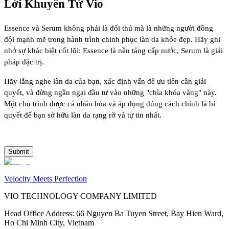
Lời Khuyên Từ Vio
Essence và Serum không phải là đối thủ mà là những người đồng
đội mạnh mẽ trong hành trình chinh phục làn da khỏe đẹp. Hãy ghi
nhớ sự khác biệt cốt lõi: Essence là nền tảng cấp nước, Serum là giải
pháp đặc trị.
Hãy lắng nghe làn da của bạn, xác định vấn đề ưu tiên cần giải
quyết, và đừng ngần ngại đầu tư vào những "chìa khóa vàng" này.
Một chu trình được cá nhân hóa và áp dụng đúng cách chính là bí
quyết để bạn sở hữu làn da rạng rỡ và tự tin nhất.
Submit
Velocity Meets Perfection
VIO TECHNOLOGY COMPANY LIMITED
Head Office Address
:
66 Nguyen Ba Tuyen Street, Bay Hien Ward,
Ho Chi Minh City, Vietnam