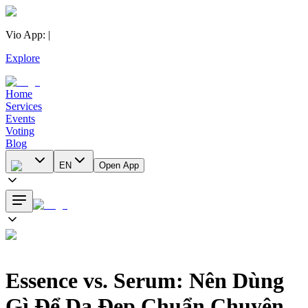
Vio App
:
|
Explore
Home
Services
Events
Voting
Blog
EN
Open App
Essence vs. Serum: Nên Dùng
Gì Để Da Đẹp Chuẩn Chuyên