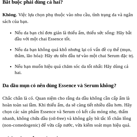
Bắt buộc phải dùng cả hai?
Không.
Việc lựa chọn phụ thuộc vào nhu cầu, tình trạng da và ngân
sách của bạn.
Nếu da bạn chỉ đơn giản là thiếu ẩm, thiếu sức sống: Hãy bắt
đầu với một chai Essence tốt.
Nếu da bạn không quá khô nhưng lại có vấn đề cụ thể (mụn,
thâm, lão hóa): Hãy ưu tiên đầu tư vào một chai Serum đặc trị.
Nếu bạn muốn hiệu quả chăm sóc da tốt nhất: Hãy dùng cả
hai.
Da dầu mụn có nên dùng Essence và Serum không?
Chắc chắn là có. Quan niệm cho rằng da dầu không cần cấp ẩm là
hoàn toàn sai lầm. Khi thiếu ẩm, da sẽ càng tiết nhiều dầu hơn. Hãy
chọn các sản phẩm Essence và Serum có kết cấu mỏng nhẹ, thấm
nhanh, không chứa dầu (oil-free) và không gây bít tắc lỗ chân lông
(non-comedogenic) để vừa cấp nước, vừa kiểm soát mụn hiệu quả.