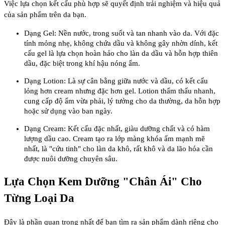
Việc lựa chọn kết cấu phù hợp sẽ quyết định trải nghiệm và hiệu quả
của sản phẩm trên da bạn.
Dạng Gel: Nền nước, trong suốt và tan nhanh vào da. Với đặc
tính mỏng nhẹ, không chứa dầu và không gây nhờn dính, kết
cấu gel là lựa chọn hoàn hảo cho làn da dầu và hỗn hợp thiên
dầu, đặc biệt trong khí hậu nóng ẩm.
Dạng Lotion: Là sự cân bằng giữa nước và dầu, có kết cấu
lỏng hơn cream nhưng đặc hơn gel. Lotion thẩm thấu nhanh,
cung cấp độ ẩm vừa phải, lý tưởng cho da thường, da hỗn hợp
hoặc sử dụng vào ban ngày.
Dạng Cream: Kết cấu đặc nhất, giàu dưỡng chất và có hàm
lượng dầu cao. Cream tạo ra lớp màng khóa ẩm mạnh mẽ
nhất, là "cứu tinh" cho làn da khô, rất khô và da lão hóa cần
được nuôi dưỡng chuyên sâu.
Lựa Chọn Kem Dưỡng "Chân Ái" Cho
Từng Loại Da
Đây là phần quan trọng nhất để bạn tìm ra sản phẩm dành riêng cho