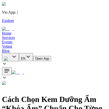
Vio App
:
|
Explore
Home
Services
Events
Voting
Blog
EN
Open App
Cách Chọn Kem Dưỡng Ẩm
“Khóa Ẩm” Chuẩn Cho Từng