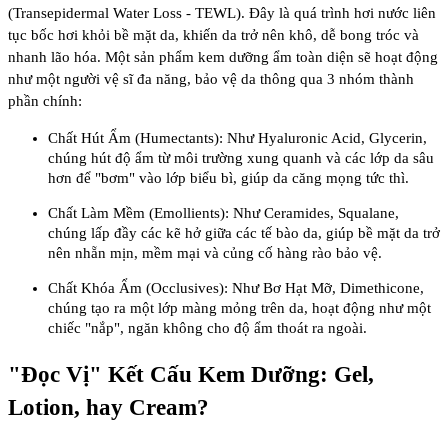
(Transepidermal Water Loss - TEWL)
. Đây là quá trình hơi nước liên
tục bốc hơi khỏi bề mặt da, khiến da trở nên khô, dễ bong tróc và
nhanh lão hóa. Một sản phẩm kem dưỡng ẩm toàn diện sẽ hoạt động
như một người vệ sĩ đa năng, bảo vệ da thông qua 3 nhóm thành
phần chính:
Chất Hút Ẩm (Humectants): Như Hyaluronic Acid, Glycerin,
chúng hút độ ẩm từ môi trường xung quanh và các lớp da sâu
hơn để "bơm" vào lớp biểu bì, giúp da căng mọng tức thì.
Chất Làm Mềm (Emollients): Như Ceramides, Squalane,
chúng lấp đầy các kẽ hở giữa các tế bào da, giúp bề mặt da trở
nên nhẵn mịn, mềm mại và củng cố hàng rào bảo vệ.
Chất Khóa Ẩm (Occlusives): Như Bơ Hạt Mỡ, Dimethicone,
chúng tạo ra một lớp màng mỏng trên da, hoạt động như một
chiếc "nắp", ngăn không cho độ ẩm thoát ra ngoài.
"Đọc Vị" Kết Cấu Kem Dưỡng: Gel,
Lotion, hay Cream?