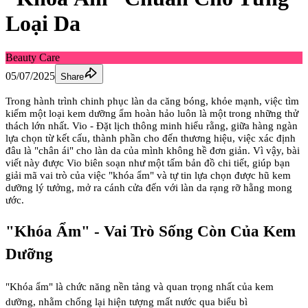
Loại Da
Beauty Care
05/07/2025
Share
Trong hành trình chinh phục làn da căng bóng, khỏe mạnh, việc tìm
kiếm một loại kem dưỡng ẩm hoàn hảo luôn là một trong những thử
thách lớn nhất.
Vio - Đặt lịch thông minh
hiểu rằng, giữa hàng ngàn
lựa chọn từ kết cấu, thành phần cho đến thương hiệu, việc xác định
đâu là "chân ái" cho làn da của mình không hề đơn giản. Vì vậy, bài
viết này được Vio biên soạn như một tấm bản đồ chi tiết, giúp bạn
giải mã vai trò của việc "khóa ẩm" và tự tin lựa chọn được hũ kem
dưỡng lý tưởng, mở ra cánh cửa đến với làn da rạng rỡ hằng mong
ước.
"Khóa Ẩm" - Vai Trò Sống Còn Của Kem
Dưỡng
"Khóa ẩm" là chức năng nền tảng và quan trọng nhất của kem
dưỡng, nhằm chống lại hiện tượng
mất nước qua biểu bì