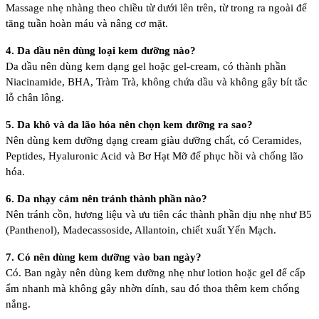
Massage nhẹ nhàng theo chiều từ dưới lên trên, từ trong ra ngoài để
tăng tuần hoàn máu và nâng cơ mặt.
4. Da dầu nên dùng loại kem dưỡng nào?
Da dầu nên dùng kem dạng gel hoặc gel-cream, có thành phần
Niacinamide, BHA, Tràm Trà, không chứa dầu và không gây bít tắc
lỗ chân lông.
5. Da khô và da lão hóa nên chọn kem dưỡng ra sao?
Nên dùng kem dưỡng dạng cream giàu dưỡng chất, có Ceramides,
Peptides, Hyaluronic Acid và Bơ Hạt Mỡ để phục hồi và chống lão
hóa.
6. Da nhạy cảm nên tránh thành phần nào?
Nên tránh cồn, hương liệu và ưu tiên các thành phần dịu nhẹ như B5
(Panthenol), Madecassoside, Allantoin, chiết xuất Yến Mạch.
7. Có nên dùng kem dưỡng vào ban ngày?
Có. Ban ngày nên dùng kem dưỡng nhẹ như lotion hoặc gel để cấp
ẩm nhanh mà không gây nhờn dính, sau đó thoa thêm kem chống
nắng.