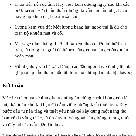
Thoa trên nền da ẩm: Hãy thoa kem dưỡng ngay sau khi các
bước serum vừa thẩm thấu nhưng da vẫn còn ẩm nhẹ. Điều
này giúp khóa chặt độ ẩm sẵn có.
Lượng kem vừa đủ: Một lượng bằng hạt ngọc trai là đủ cho
toàn bộ khuôn mặt và cổ.
Massage nhẹ nhàng: Luôn thoa kem theo chiều từ dưới lên
trên, từ trong ra ngoài để hỗ trợ nâng cơ và tăng cường tuần
hoàn máu.
Vỗ nhẹ thay vì chà xát: Dùng các đầu ngón tay vỗ nhẹ lên da
giúp sản phẩm thẩm thấu tốt hơn mà không làm da bị chảy xệ.
Kết Luận
Việc lựa chọn và sử dụng kem dưỡng ẩm đúng cách không còn là
một bài toán khó khi bạn đã nắm vững những kiến thức trên. Đây là
bước đầu tư nền tảng và thiết yếu nhất để xây dựng một hàng rào
bảo vệ da vững chắc, từ đó duy trì vẻ ngoài căng bóng, mọng nước
và đẩy lùi các dấu hiệu lão hóa.