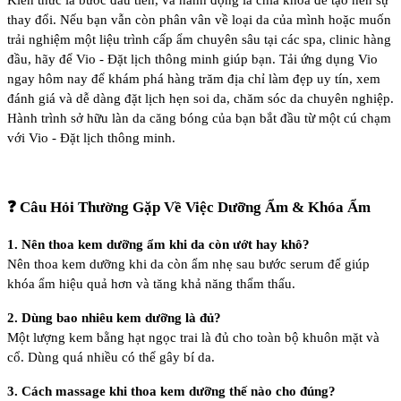
Kiến thức là bước đầu tiên, và hành động là chìa khóa để tạo nên sự
thay đổi. Nếu bạn vẫn còn phân vân về loại da của mình hoặc muốn
trải nghiệm một liệu trình cấp ẩm chuyên sâu tại các spa, clinic hàng
đầu, hãy để Vio - Đặt lịch thông minh giúp bạn. Tải ứng dụng Vio
ngay hôm nay để khám phá hàng trăm địa chỉ làm đẹp uy tín, xem
đánh giá và dễ dàng đặt lịch hẹn soi da, chăm sóc da chuyên nghiệp.
Hành trình sở hữu làn da căng bóng của bạn bắt đầu từ một cú chạm
với Vio - Đặt lịch thông minh.
❓ Câu Hỏi Thường Gặp Về Việc Dưỡng Ẩm & Khóa Ẩm
1. Nên thoa kem dưỡng ẩm khi da còn ướt hay khô?
Nên thoa kem dưỡng khi da còn ẩm nhẹ sau bước serum để giúp
khóa ẩm hiệu quả hơn và tăng khả năng thẩm thấu.
2. Dùng bao nhiêu kem dưỡng là đủ?
Một lượng kem bằng hạt ngọc trai là đủ cho toàn bộ khuôn mặt và
cổ. Dùng quá nhiều có thể gây bí da.
3. Cách massage khi thoa kem dưỡng thế nào cho đúng?