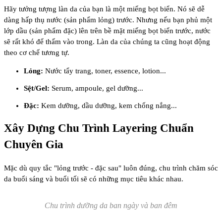
Hãy tưởng tượng làn da của bạn là một miếng bọt biển. Nó sẽ dễ
dàng hấp thụ nước (sản phẩm lỏng) trước. Nhưng nếu bạn phủ một
lớp dầu (sản phẩm đặc) lên trên bề mặt miếng bọt biển trước, nước
sẽ rất khó để thấm vào trong. Làn da của chúng ta cũng hoạt động
theo cơ chế tương tự.
Lỏng:
Nước tẩy trang, toner, essence, lotion...
Sệt/Gel:
Serum, ampoule, gel dưỡng...
Đặc:
Kem dưỡng, dầu dưỡng, kem chống nắng...
Xây Dựng Chu Trình Layering Chuẩn
Chuyên Gia
Mặc dù quy tắc "lỏng trước - đặc sau" luôn đúng, chu trình chăm sóc
da buổi sáng và buổi tối sẽ có những mục tiêu khác nhau.
Chu trình dưỡng da ban ngày và ban đêm