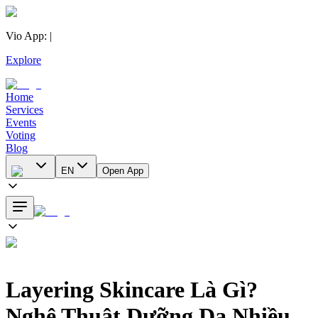
Vio App
:
|
Explore
Home
Services
Events
Voting
Blog
EN
Open App
Layering Skincare Là Gì?
Nghệ Thuật Dưỡng Da Nhiều