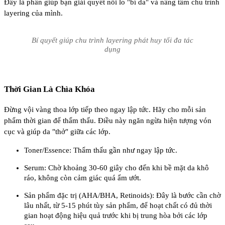
Đây là phần giúp bạn giải quyết nỗi lo "bí da" và nâng tầm chu trình
layering của mình.
Bí quyết giúp chu trình layering phát huy tối đa tác
dụng
Thời Gian Là Chìa Khóa
Đừng vội vàng thoa lớp tiếp theo ngay lập tức. Hãy cho mỗi sản
phẩm thời gian để thẩm thấu. Điều này ngăn ngừa hiện tượng vón
cục và giúp da "thở" giữa các lớp.
Toner/Essence: Thẩm thấu gần như ngay lập tức.
Serum: Chờ khoảng 30-60 giây cho đến khi bề mặt da khô
ráo, không còn cảm giác quá ẩm ướt.
Sản phẩm đặc trị (AHA/BHA, Retinoids): Đây là bước cần chờ
lâu nhất, từ 5-15 phút tùy sản phẩm, để hoạt chất có đủ thời
gian hoạt động hiệu quả trước khi bị trung hòa bởi các lớp