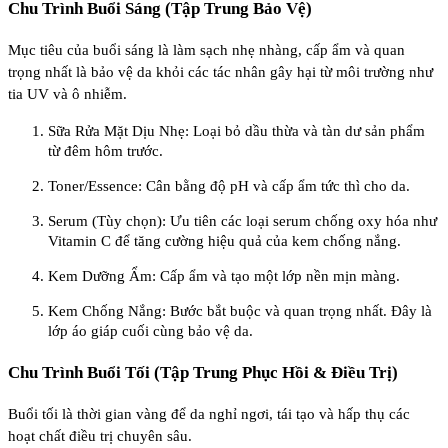
Chu Trình Buổi Sáng (Tập Trung Bảo Vệ)
Mục tiêu của buổi sáng là làm sạch nhẹ nhàng, cấp ẩm và quan
trọng nhất là bảo vệ da khỏi các tác nhân gây hại từ môi trường như
tia UV và ô nhiễm.
Sữa Rửa Mặt Dịu Nhẹ: Loại bỏ dầu thừa và tàn dư sản phẩm
từ đêm hôm trước.
Toner/Essence: Cân bằng độ pH và cấp ẩm tức thì cho da.
Serum (Tùy chọn): Ưu tiên các loại serum chống oxy hóa như
Vitamin C để tăng cường hiệu quả của kem chống nắng.
Kem Dưỡng Ẩm: Cấp ẩm và tạo một lớp nền mịn màng.
Kem Chống Nắng: Bước bắt buộc và quan trọng nhất. Đây là
lớp áo giáp cuối cùng bảo vệ da.
Chu Trình Buổi Tối (Tập Trung Phục Hồi & Điều Trị)
Buổi tối là thời gian vàng để da nghỉ ngơi, tái tạo và hấp thụ các
hoạt chất điều trị chuyên sâu.