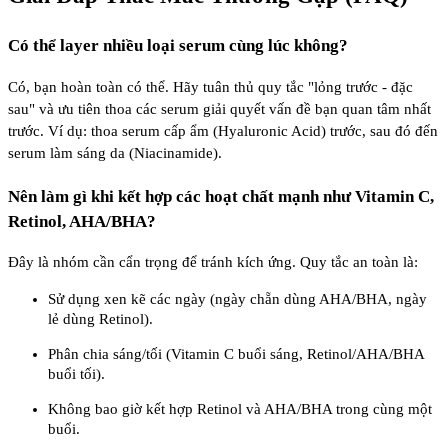
Có thể layer nhiều loại serum cùng lúc không?
Có, bạn hoàn toàn có thể. Hãy tuân thủ quy tắc "lỏng trước - đặc
sau" và ưu tiên thoa các serum giải quyết vấn đề bạn quan tâm nhất
trước. Ví dụ: thoa serum cấp ẩm (Hyaluronic Acid) trước, sau đó đến
serum làm sáng da (Niacinamide).
Nên làm gì khi kết hợp các hoạt chất mạnh như Vitamin C,
Retinol, AHA/BHA?
Đây là nhóm cần cẩn trọng để tránh kích ứng. Quy tắc an toàn là:
Sử dụng xen kẽ các ngày (ngày chẵn dùng AHA/BHA, ngày
lẻ dùng Retinol).
Phân chia sáng/tối (Vitamin C buổi sáng, Retinol/AHA/BHA
buổi tối).
Không bao giờ kết hợp Retinol và AHA/BHA trong cùng một
buổi.