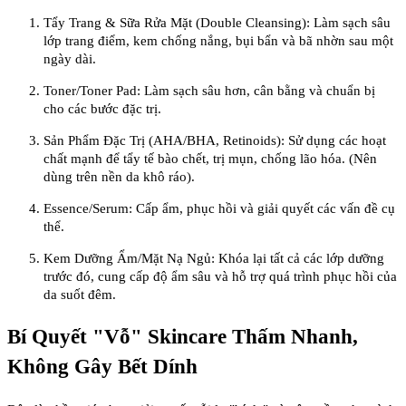
Tẩy Trang & Sữa Rửa Mặt (Double Cleansing): Làm sạch sâu
lớp trang điểm, kem chống nắng, bụi bẩn và bã nhờn sau một
ngày dài.
Toner/Toner Pad: Làm sạch sâu hơn, cân bằng và chuẩn bị
cho các bước đặc trị.
Sản Phẩm Đặc Trị (AHA/BHA, Retinoids): Sử dụng các hoạt
chất mạnh để tẩy tế bào chết, trị mụn, chống lão hóa. (Nên
dùng trên nền da khô ráo).
Essence/Serum: Cấp ẩm, phục hồi và giải quyết các vấn đề cụ
thể.
Kem Dưỡng Ẩm/Mặt Nạ Ngủ: Khóa lại tất cả các lớp dưỡng
trước đó, cung cấp độ ẩm sâu và hỗ trợ quá trình phục hồi của
da suốt đêm.
Bí Quyết "Vỗ" Skincare Thấm Nhanh,
Không Gây Bết Dính