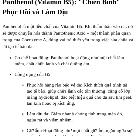
Panthenol (Vitamin B5): "Chiến Binh"
Phục Hồi và Làm Dịu
Panthenol là một tiền chất của Vitamin B5. Khi thẩm thấu vào da, nó
sẽ được chuyển hóa thành Pantothenic Acid – một thành phần quan
trọng của Coenzyme A, đóng vai trò thiết yếu trong việc sửa chữa và
tái tạo tế bào da.
Cơ chế hoạt động: Panthenol hoạt động như một chất làm
mềm, chất chữa lành và chất dưỡng ẩm.
Công dụng của B5:
Phục hồi hàng rào bảo vệ da: Kích thích quá trình tái
tạo tế bào, giúp chữa lành các tổn thương, củng cố lớp
màng hydrolipid, đặc biệt hiệu quả cho da sau khi peel,
lăn kim hoặc bị kích ứng.
Làm dịu da: Giảm nhanh chóng tình trạng mẩn đỏ,
ngứa rát và viêm nhiễm.
Giữ ẩm: Hoạt động như một chất giữ ẩm, ngăn ngừa sự