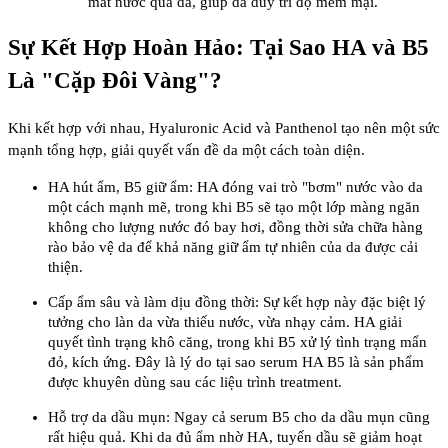
mất nước qua da, giúp da duy trì độ mềm mại.
Sự Kết Hợp Hoàn Hảo: Tại Sao HA và B5
Là "Cặp Đôi Vàng"?
Khi kết hợp với nhau, Hyaluronic Acid và Panthenol tạo nên một sức
mạnh tổng hợp, giải quyết vấn đề da một cách toàn diện.
HA hút ẩm, B5 giữ ẩm: HA đóng vai trò "bơm" nước vào da
một cách mạnh mẽ, trong khi B5 sẽ tạo một lớp màng ngăn
không cho lượng nước đó bay hơi, đồng thời sửa chữa hàng
rào bảo vệ da để khả năng giữ ẩm tự nhiên của da được cải
thiện.
Cấp ẩm sâu và làm dịu đồng thời: Sự kết hợp này đặc biệt lý
tưởng cho làn da vừa thiếu nước, vừa nhạy cảm. HA giải
quyết tình trạng khô căng, trong khi B5 xử lý tình trạng mẩn
đỏ, kích ứng. Đây là lý do tại sao serum HA B5 là sản phẩm
được khuyên dùng sau các liệu trình treatment.
Hỗ trợ da dầu mụn: Ngay cả serum B5 cho da dầu mụn cũng
rất hiệu quả. Khi da đủ ẩm nhờ HA, tuyến dầu sẽ giảm hoạt