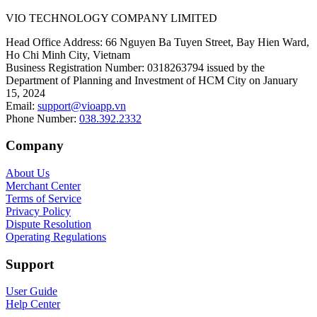
VIO TECHNOLOGY COMPANY LIMITED
Head Office Address
:
66 Nguyen Ba Tuyen Street, Bay Hien Ward,
Ho Chi Minh City, Vietnam
Business Registration Number
:
0318263794 issued by the
Department of Planning and Investment of HCM City on January
15, 2024
Email
:
support@vioapp.vn
Phone Number
:
038.392.2332
Company
About Us
Merchant Center
Terms of Service
Privacy Policy
Dispute Resolution
Operating Regulations
Support
User Guide
Help Center