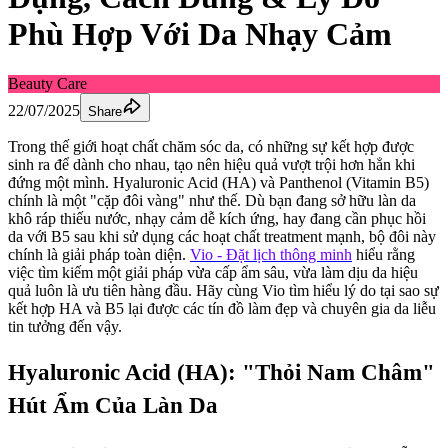
Phù Hợp Với Da Nhạy Cảm
Beauty Care
22/07/2025
Share
Trong thế giới hoạt chất chăm sóc da, có những sự kết hợp được
sinh ra để dành cho nhau, tạo nên hiệu quả vượt trội hơn hẳn khi
đứng một mình. Hyaluronic Acid (HA) và Panthenol (Vitamin B5)
chính là một "cặp đôi vàng" như thế. Dù bạn đang sở hữu làn da
khô ráp thiếu nước, nhạy cảm dễ kích ứng, hay đang cần phục hồi
da với B5 sau khi sử dụng các hoạt chất treatment mạnh, bộ đôi này
chính là giải pháp toàn diện.
Vio - Đặt lịch thông minh
hiểu rằng
việc tìm kiếm một giải pháp vừa cấp ẩm sâu, vừa làm dịu da hiệu
quả luôn là ưu tiên hàng đầu. Hãy cùng Vio tìm hiểu lý do tại sao sự
kết hợp HA và B5 lại được các tín đồ làm đẹp và chuyên gia da liễu
tin tưởng đến vậy.
Hyaluronic Acid (HA): "Thỏi Nam Châm"
Hút Ẩm Của Làn Da