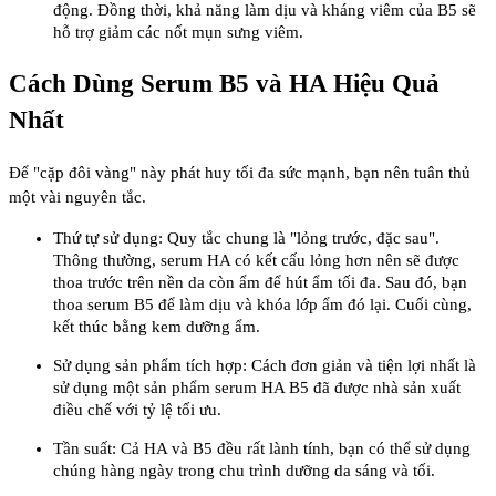
động. Đồng thời, khả năng làm dịu và kháng viêm của B5 sẽ
hỗ trợ giảm các nốt mụn sưng viêm.
Cách Dùng Serum B5 và HA Hiệu Quả
Nhất
Để "cặp đôi vàng" này phát huy tối đa sức mạnh, bạn nên tuân thủ
một vài nguyên tắc.
Thứ tự sử dụng: Quy tắc chung là "lỏng trước, đặc sau".
Thông thường, serum HA có kết cấu lỏng hơn nên sẽ được
thoa trước trên nền da còn ẩm để hút ẩm tối đa. Sau đó, bạn
thoa serum B5 để làm dịu và khóa lớp ẩm đó lại. Cuối cùng,
kết thúc bằng kem dưỡng ẩm.
Sử dụng sản phẩm tích hợp: Cách đơn giản và tiện lợi nhất là
sử dụng một sản phẩm serum HA B5 đã được nhà sản xuất
điều chế với tỷ lệ tối ưu.
Tần suất: Cả HA và B5 đều rất lành tính, bạn có thể sử dụng
chúng hàng ngày trong chu trình dưỡng da sáng và tối.