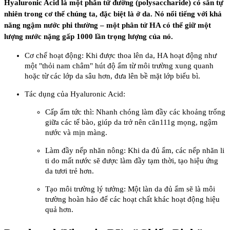
Hyaluronic Acid là một phân tử đường (polysaccharide) có sẵn tự
nhiên trong cơ thể chúng ta, đặc biệt là ở da. Nó nổi tiếng với khả
năng ngậm nước phi thường – một phân tử HA có thể giữ một
lượng nước nặng gấp 1000 lần trọng lượng của nó.
Cơ chế hoạt động: Khi được thoa lên da, HA hoạt động như
một "thỏi nam châm" hút độ ẩm từ môi trường xung quanh
hoặc từ các lớp da sâu hơn, đưa lên bề mặt lớp biểu bì.
Tác dụng của Hyaluronic Acid:
Cấp ẩm tức thì: Nhanh chóng làm đầy các khoảng trống
giữa các tế bào, giúp da trở nên căn111g mọng, ngậm
nước và mịn màng.
Làm đầy nếp nhăn nông: Khi da đủ ẩm, các nếp nhăn li
ti do mất nước sẽ được làm đầy tạm thời, tạo hiệu ứng
da tươi trẻ hơn.
Tạo môi trường lý tưởng: Một làn da đủ ẩm sẽ là môi
trường hoàn hảo để các hoạt chất khác hoạt động hiệu
quả hơn.