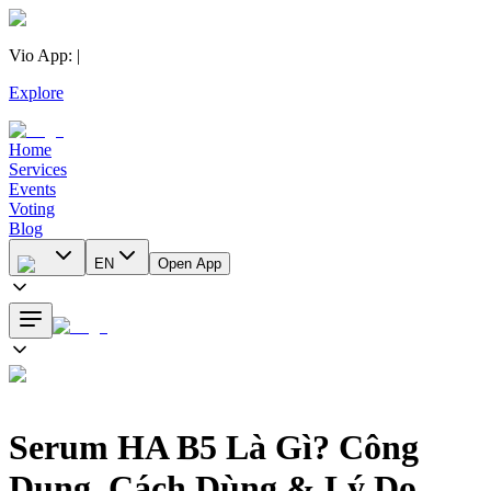
Vio App
:
|
Explore
Home
Services
Events
Voting
Blog
EN
Open App
Serum HA B5 Là Gì? Công
Dụng, Cách Dùng & Lý Do