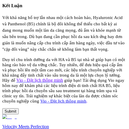
Kết Luận
Với khả năng bổ trợ lẫn nhau một cách hoàn hảo, Hyaluronic Acid
và Panthenol (B5) chính là bộ đôi không thể thiếu cho bất kỳ ai
đang mong muốn một làn da căng mọng, đủ ẩm và khỏe mạnh từ
sâu bên trong. Dù bạn đang cần phục hồi da sau kích ứng hay đơn
giản là muốn nâng cấp chu trình cấp ẩm hàng ngày, việc đầu tư vào
"cặp đôi vàng" này chắc chắn sẽ không làm bạn thất vọng.
Duy trì chu trình dưỡng da với HA và B5 tại nhà sẽ giúp bạn có một
hàng rào bảo vệ da vững chắc. Tuy nhiên, để đưa hiệu quả cấp ẩm
và phục hồi lên một tầm cao mới, các liệu trình chuyên nghiệp với
khả năng đẩy tinh chất vào sâu trong da là một lựa chọn lý tưởng.
Vio - Đặt lịch thông minh
Hãy để
giúp bạn! Tải ứng dụng Vio ngay
hôm nay để khám phá các liệu trình điện di tinh chất HA B5, liệu
trình phục hồi da chuyên sâu sau treatment tại hàng trăm spa và
clinic uy tín. Trải nghiệm sự khác biệt của làn da được chăm sóc
chuyên nghiệp cùng
Vio - Đặt lịch thông minh
.
Submit
Velocity Meets Perfection