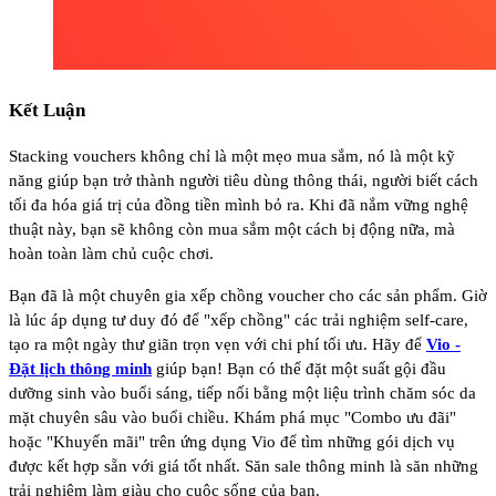
Kết Luận
Stacking vouchers không chỉ là một mẹo mua sắm, nó là một kỹ
năng giúp bạn trở thành người tiêu dùng thông thái, người biết cách
tối đa hóa giá trị của đồng tiền mình bỏ ra. Khi đã nắm vững nghệ
thuật này, bạn sẽ không còn mua sắm một cách bị động nữa, mà
hoàn toàn làm chủ cuộc chơi.
Bạn đã là một chuyên gia xếp chồng voucher cho các sản phẩm. Giờ
là lúc áp dụng tư duy đó để "xếp chồng" các trải nghiệm self-care,
tạo ra một ngày thư giãn trọn vẹn với chi phí tối ưu. Hãy để
Vio -
Đặt lịch thông minh
giúp bạn! Bạn có thể đặt một suất gội đầu
dưỡng sinh vào buổi sáng, tiếp nối bằng một liệu trình chăm sóc da
mặt chuyên sâu vào buổi chiều. Khám phá mục "Combo ưu đãi"
hoặc "Khuyến mãi" trên ứng dụng Vio để tìm những gói dịch vụ
được kết hợp sẵn với giá tốt nhất. Săn sale thông minh là săn những
trải nghiệm làm giàu cho cuộc sống của bạn.