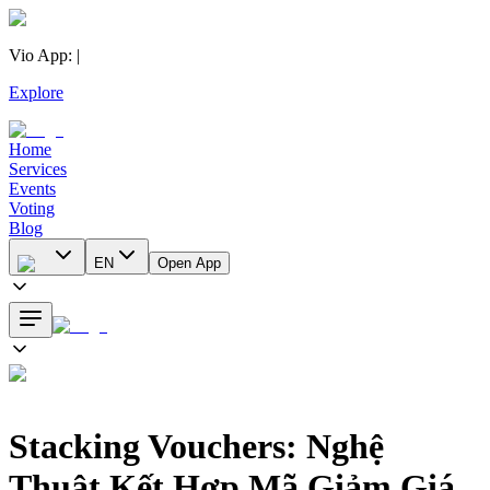
Vio App
:
|
Explore
Home
Services
Events
Voting
Blog
EN
Open App
Stacking Vouchers: Nghệ
Thuật Kết Hợp Mã Giảm Giá