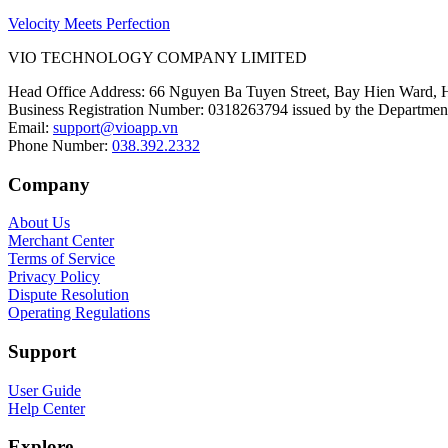
Velocity Meets Perfection
VIO TECHNOLOGY COMPANY LIMITED
Head Office Address
:
66 Nguyen Ba Tuyen Street, Bay Hien Ward, 
Business Registration Number
:
0318263794 issued by the Department
Email
:
support@vioapp.vn
Phone Number
:
038.392.2332
Company
About Us
Merchant Center
Terms of Service
Privacy Policy
Dispute Resolution
Operating Regulations
Support
User Guide
Help Center
Explore