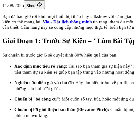
11/08/2025
Share
Bạn đã bao giờ rời khỏi một buổi hội thảo hay talkshow với cảm giác nu
kiện có thể mang lại.
Vio - Đặt lịch thông minh
tin rằng, tham dự một 
cần thiết. Cẩm nang này sẽ cung cấp những mẹo thực tế, biến bạn từ
Giai Đoạn 1: Trước Sự Kiện – "Làm Bài T
Sự chuẩn bị trước giờ G sẽ quyết định 80% hiệu quả của bạn.
Xác định mục tiêu rõ ràng:
Tại sao bạn tham gia sự kiện này?
tiêu tham dự sự kiện sẽ giúp bạn tập trung vào những hoạt động
Nghiên cứu diễn giả và chủ đề:
Hãy tìm hiểu trước về profile 
những câu hỏi "đắt giá".
Chuẩn bị "bộ công cụ":
Một cuốn sổ tay, bút, hoặc một ứng dụ
Chuẩn bị lời giới thiệu bản thân (Elevator Pitch):
Chuẩn bị một
phiên networking.