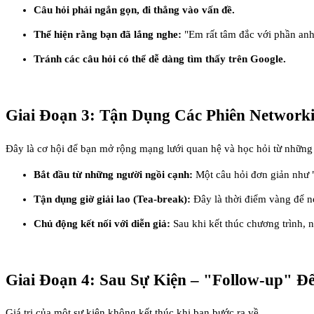
Câu hỏi phải ngắn gọn, đi thẳng vào vấn đề.
Thể hiện rằng bạn đã lắng nghe:
"Em rất tâm đắc với phần anh
Tránh các câu hỏi có thể dễ dàng tìm thấy trên Google.
Giai Đoạn 3: Tận Dụng Các Phiên Network
Đây là cơ hội để bạn mở rộng mạng lưới quan hệ và học hỏi từ những
Bắt đầu từ những người ngồi cạnh:
Một câu hỏi đơn giản như "
Tận dụng giờ giải lao (Tea-break):
Đây là thời điểm vàng để 
Chủ động kết nối với diễn giả:
Sau khi kết thúc chương trình, 
Giai Đoạn 4: Sau Sự Kiện – "Follow-up" Để
Giá trị của một sự kiện không kết thúc khi bạn bước ra về.