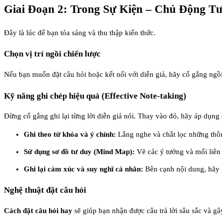
Giai Đoạn 2: Trong Sự Kiện – Chủ Động T
Đây là lúc để bạn tỏa sáng và thu thập kiến thức.
Chọn vị trí ngồi chiến lược
Nếu bạn muốn đặt câu hỏi hoặc kết nối với diễn giả, hãy cố gắng ngồi
Kỹ năng ghi chép hiệu quả (Effective Note-taking)
Đừng cố gắng ghi lại từng lời diễn giả nói. Thay vào đó, hãy áp dụn
Ghi theo từ khóa và ý chính:
Lắng nghe và chắt lọc những thôn
Sử dụng sơ đồ tư duy (Mind Map):
Vẽ các ý tưởng và mối liên
Ghi lại cảm xúc và suy nghĩ cá nhân:
Bên cạnh nội dung, hãy g
Nghệ thuật đặt câu hỏi
Cách đặt câu hỏi hay
sẽ giúp bạn nhận được câu trả lời sâu sắc và gâ