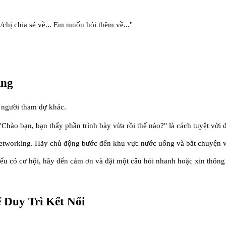
/chị chia sẻ về... Em muốn hỏi thêm về..."
ing
 người tham dự khác.
Chào bạn, bạn thấy phần trình bày vừa rồi thế nào?" là cách tuyệt vời 
networking. Hãy chủ động bước đến khu vực nước uống và bắt chuyện
nếu có cơ hội, hãy đến cảm ơn và đặt một câu hỏi nhanh hoặc xin thông 
 Duy Trì Kết Nối