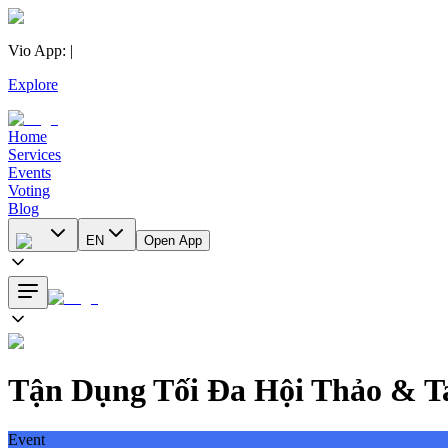
Vio App
:
|
Explore
Home
Services
Events
Voting
Blog
EN
Open App
Tận Dụng Tối Đa Hội Thảo & T
Event