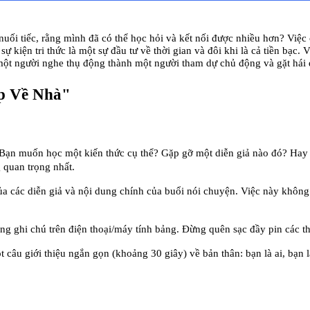
ối tiếc, rằng mình đã có thể học hỏi và kết nối được nhiều hơn? Việc ch
sự kiện tri thức là một sự đầu tư về thời gian và đôi khi là cả tiền bạc. 
 một người nghe thụ động thành một người tham dự chủ động và gặt hái 
ập Về Nhà"
 Bạn muốn học một kiến thức cụ thể? Gặp gỡ một diễn giả nào đó? Hay 
 quan trọng nhất.
của các diễn giả và nội dung chính của buổi nói chuyện. Việc này không
ng ghi chú trên điện thoại/máy tính bảng. Đừng quên sạc đầy pin các t
 câu giới thiệu ngắn gọn (khoảng 30 giây) về bản thân: bạn là ai, bạn l