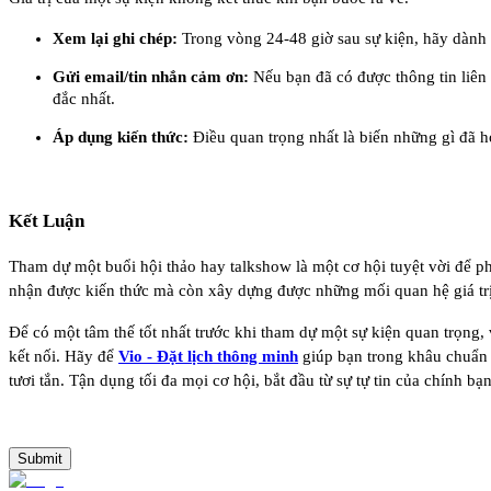
Xem lại ghi chép:
Trong vòng 24-48 giờ sau sự kiện, hãy dành 
Gửi email/tin nhắn cảm ơn:
Nếu bạn đã có được thông tin liên
đắc nhất.
Áp dụng kiến thức:
Điều quan trọng nhất là biến những gì đã 
Kết Luận
Tham dự một buổi hội thảo hay talkshow là một cơ hội tuyệt vời để ph
nhận được kiến thức mà còn xây dựng được những mối quan hệ giá trị
Để có một tâm thế tốt nhất trước khi tham dự một sự kiện quan trọng, 
kết nối. Hãy để
Vio - Đặt lịch thông minh
giúp bạn trong khâu chuẩn b
tươi tắn. Tận dụng tối đa mọi cơ hội, bắt đầu từ sự tự tin của chính bạn
Submit