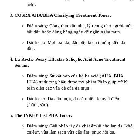
acid.
COSRX AHA/BHA Clarifying Treatment Toner:
Điểm sáng: Công thức dịu nhẹ, lý tưởng cho người mới
bắt đầu hoặc dùng hàng ngày để ngăn ngừa mụn.
Dành cho: Mọi loại da, đặc biệt là da thường đến da
dầu.
La Roche-Posay Effaclar Salicylic Acid Acne Treatment
Serum:
Điểm sáng: Sự kết hợp của bộ ba acid (AHA, BHA,
LHA) từ thương hiệu dược mỹ phẩm Pháp giúp xử lý
toàn diện các vấn đề của da mụn.
Dành cho: Da dầu mụn, da có nhiều khuyết điểm
(thâm, sần).
The INKEY List PHA Toner:
Điểm sáng: Giải pháp tẩy da chết êm ái cho làn da "khó
chiều", vừa làm sạch vừa cấp ẩm, phục hồi da.