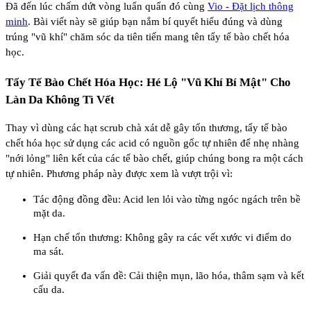
Đã đến lúc chấm dứt vòng luẩn quẩn đó cùng
Vio - Đặt lịch thông
minh
. Bài viết này sẽ giúp bạn nắm bí quyết hiểu đúng và dùng
trúng "vũ khí" chăm sóc da tiên tiến mang tên tẩy tế bào chết hóa
học.
Tẩy Tế Bào Chết Hóa Học: Hé Lộ "Vũ Khí Bí Mật" Cho
Làn Da Không Tì Vết
Thay vì dùng các hạt scrub chà xát dễ gây tổn thương, tẩy tế bào
chết hóa học sử dụng các acid có nguồn gốc tự nhiên để nhẹ nhàng
"nới lỏng" liên kết của các tế bào chết, giúp chúng bong ra một cách
tự nhiên. Phương pháp này được xem là vượt trội vì:
Tác động đồng đều: Acid len lỏi vào từng ngóc ngách trên bề
mặt da.
Hạn chế tổn thương: Không gây ra các vết xước vi điểm do
ma sát.
Giải quyết đa vấn đề: Cải thiện mụn, lão hóa, thâm sạm và kết
cấu da.