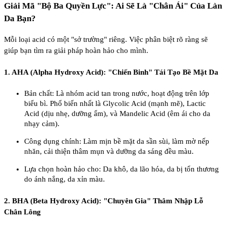
Giải Mã "Bộ Ba Quyền Lực": Ai Sẽ Là "Chân Ái" Của Làn
Da Bạn?
Mỗi loại acid có một "sở trường" riêng. Việc phân biệt rõ ràng sẽ
giúp bạn tìm ra giải pháp hoàn hảo cho mình.
1. AHA (Alpha Hydroxy Acid): "Chiến Binh" Tái Tạo Bề Mặt Da
Bản chất: Là nhóm acid tan trong nước, hoạt động trên lớp
biểu bì. Phổ biến nhất là Glycolic Acid (mạnh mẽ), Lactic
Acid (dịu nhẹ, dưỡng ẩm), và Mandelic Acid (êm ái cho da
nhạy cảm).
Công dụng chính: Làm mịn bề mặt da sần sùi, làm mờ nếp
nhăn, cải thiện thâm mụn và dưỡng da sáng đều màu.
Lựa chọn hoàn hảo cho: Da khô, da lão hóa, da bị tổn thương
do ánh nắng, da xỉn màu.
2. BHA (Beta Hydroxy Acid): "Chuyên Gia" Thâm Nhập Lỗ
Chân Lông