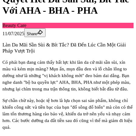
Với AHA - BHA - PHA
Beauty Care
11/07/2025
Share
Làn Da Mãi Sần Sùi & Bít Tắc? Đã Đến Lúc Cần Một Giải
Pháp Vượt Trội
Có phải bạn đang cảm thấy bất lực khi làn da cứ mãi sần sùi, xỉn
màu và kém mịn màng? Mụn ẩn, mụn đầu đen và lỗ chân lông to
dường như là những "vị khách không mời" đeo bám dai dẳng. Bạn
nghe danh "bộ ba quyền lực" AHA, BHA, PHA như một phép màu,
nhưng lại chìm trong ma trận thông tin, không biết bắt đầu từ đâu.
Sự chần chừ này, hoặc tệ hơn là lựa chọn sai sản phẩm, không chỉ
khiến công sức và tiền bạc của bạn "đổ sông đổ biển" mà còn có thể
làm tổn thương hàng rào bảo vệ, khiến da trở nên yếu và nhạy cảm
hơn. Các bước dưỡng da đắt tiền sau đó cũng vì thế mà giảm đi hiệu
quả.