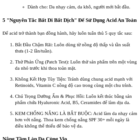
Dành cho: Da nhạy cảm, da khô, người mới bắt đầu.
5 "Nguyên Tắc Bất Di Bất Dịch" Để Sử Dụng Acid An Toàn
Để acid trở thành bạn đồng hành, hãy luôn tuân thủ 5 quy tắc sau:
Bắt Đầu Chậm Rãi: Luôn dùng từ nồng độ thấp và tần suất
thưa (1-2 lần/tuần).
Thử Phản Ứng (Patch Test): Luôn thử sản phẩm trên một vùng
da nhỏ trước khi thoa toàn mặt.
Không Kết Hợp Tùy Tiện: Tránh dùng chung acid mạnh với
Retinoids, Vitamin C nồng độ cao trong cùng một chu trình.
Chú Trọng Dưỡng Ẩm & Phục Hồi: Luôn kết thúc bằng sản
phẩm chứa Hyaluronic Acid, B5, Ceramides để làm dịu da.
KEM CHỐNG NẮNG LÀ BẮT BUỘC: Acid làm da nhạy cảm
hơn với nắng. Thoa kem chống nắng SPF 30+ mỗi ngày là
điều không thể thiếu để bảo vệ da.
Nâng Tầm Làn Da Cùng Vio