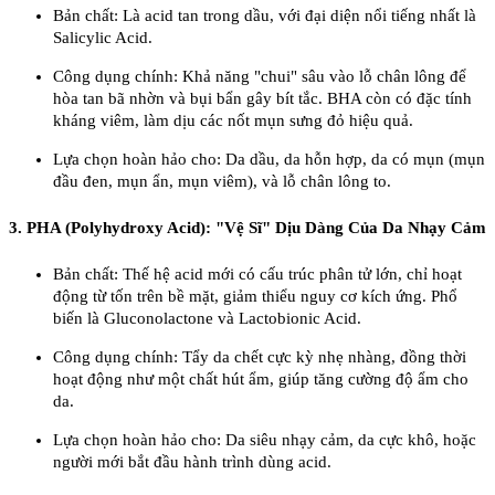
Bản chất: Là acid tan trong dầu, với đại diện nổi tiếng nhất là
Salicylic Acid.
Công dụng chính: Khả năng "chui" sâu vào lỗ chân lông để
hòa tan bã nhờn và bụi bẩn gây bít tắc. BHA còn có đặc tính
kháng viêm, làm dịu các nốt mụn sưng đỏ hiệu quả.
Lựa chọn hoàn hảo cho: Da dầu, da hỗn hợp, da có mụn (mụn
đầu đen, mụn ẩn, mụn viêm), và lỗ chân lông to.
3. PHA (Polyhydroxy Acid): "Vệ Sĩ" Dịu Dàng Của Da Nhạy Cảm
Bản chất: Thế hệ acid mới có cấu trúc phân tử lớn, chỉ hoạt
động từ tốn trên bề mặt, giảm thiểu nguy cơ kích ứng. Phổ
biến là Gluconolactone và Lactobionic Acid.
Công dụng chính: Tẩy da chết cực kỳ nhẹ nhàng, đồng thời
hoạt động như một chất hút ẩm, giúp tăng cường độ ẩm cho
da.
Lựa chọn hoàn hảo cho: Da siêu nhạy cảm, da cực khô, hoặc
người mới bắt đầu hành trình dùng acid.