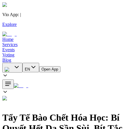
Vio App
:
|
Explore
Home
Services
Events
Voting
Blog
EN
Open App
Tẩy Tế Bào Chết Hóa Học: Bí
Quyết Hết Da Sần Sùi, Bít Tắc