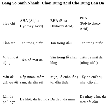
Bảng So Sánh Nhanh: Chọn Đúng Acid Cho Đúng Làn Da
PHA
AHA (Alpha
BHA (Beta
Tiêu chí
(Polyhydroxy
Hydroxy Acid)
Hydroxy Acid)
Acid)
Tính tan
Tan trong nước
Tan trong dầu
Tan trong nước
Vị trí hoạt
Sâu trong lỗ chân
Trên bề mặt da
Trên bề mặt da
động
lông
(nông nhất)
Vấn đề
Nếp nhăn, thâm
Mụn, lỗ chân lông
Tẩy da chết dịu
giải quyết
sạm, da sần sùi
to, dầu thừa
nhẹ, cấp ẩm
Làn da
Da nhạy cảm, da
Da khô, da lão hóa
Da dầu, da mụn
phù hợp
mới bắt đầu