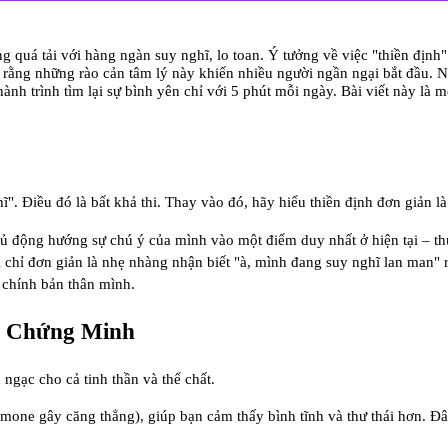
g quá tải với hàng ngàn suy nghĩ, lo toan. Ý tưởng về việc "thiền định" 
 rằng những rào cản tâm lý này khiến nhiều người ngần ngại bắt đầu. Nh
hành trình tìm lại sự bình yên chỉ với 5 phút mỗi ngày. Bài viết này là 
ĩ". Điều đó là bất khả thi. Thay vào đó, hãy hiểu thiền định đơn giản l
chủ động hướng sự chú ý của mình vào một điểm duy nhất ở hiện tại – t
ỉ đơn giản là nhẹ nhàng nhận biết "à, mình đang suy nghĩ lan man" rồi 
i chính bản thân mình.
c Chứng Minh
ngạc cho cả tinh thần và thể chất.
ormone gây căng thẳng), giúp bạn cảm thấy bình tĩnh và thư thái hơn. Đ