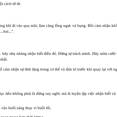
t cách từ từ.
ông khí đi vào qua mũi, làm căng lồng ngực và bụng. Rồi cảm nhận khô
.hai...".
. hãy nhẹ nhàng nhận biết điều đó. Đừng tự trách mình. Hãy mỉm cười và
nhất.
ảm nhận sự tĩnh lặng trong cơ thể và tâm trí trước khi quay lại với n
 tiêu không phải là dừng suy nghĩ, mà là luyện tập việc nhận biết và q
vào buổi sáng thay vì buổi tối.