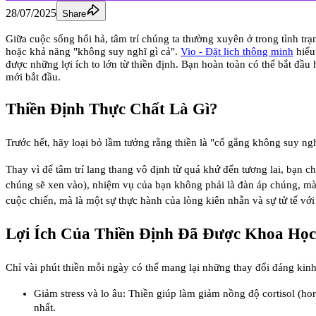
28/07/2025
Share
Giữa cuộc sống hối hả, tâm trí chúng ta thường xuyên ở trong tình trạn
hoặc khả năng "không suy nghĩ gì cả".
Vio - Đặt lịch thông minh
hiểu
được những lợi ích to lớn từ thiền định. Bạn hoàn toàn có thể bắt đầu 
mới bắt đầu.
Thiền Định Thực Chất Là Gì?
Trước hết, hãy loại bỏ lầm tưởng rằng thiền là "cố gắng không suy ngh
Thay vì để tâm trí lang thang vô định từ quá khứ đến tương lai, bạn 
chúng sẽ xen vào), nhiệm vụ của bạn không phải là đàn áp chúng, mà ch
cuộc chiến, mà là một sự thực hành của lòng kiên nhẫn và sự tử tế vớ
Lợi Ích Của Thiền Định Đã Được Khoa Họ
Chỉ vài phút thiền mỗi ngày có thể mang lại những thay đổi đáng kinh 
Giảm stress và lo âu: Thiền giúp làm giảm nồng độ cortisol (h
nhất.