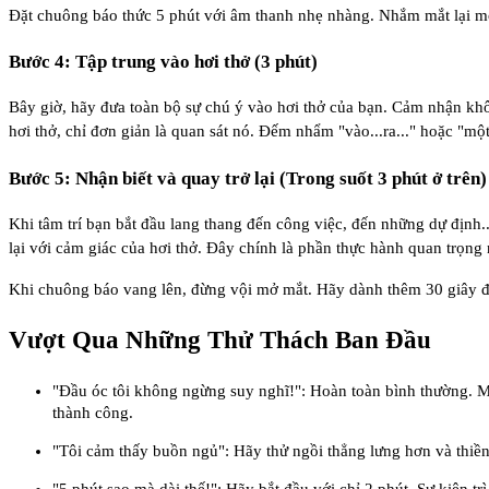
Đặt chuông báo thức 5 phút với âm thanh nhẹ nhàng. Nhắm mắt lại mộ
Bước 4: Tập trung vào hơi thở (3 phút)
Bây giờ, hãy đưa toàn bộ sự chú ý vào hơi thở của bạn. Cảm nhận kh
hơi thở, chỉ đơn giản là quan sát nó. Đếm nhẩm "vào...ra..." hoặc "một..
Bước 5: Nhận biết và quay trở lại (Trong suốt 3 phút ở trên)
Khi tâm trí bạn bắt đầu lang thang đến công việc, đến những dự định..
lại với cảm giác của hơi thở. Đây chính là phần thực hành quan trọng 
Khi chuông báo vang lên, đừng vội mở mắt. Hãy dành thêm 30 giây để c
Vượt Qua Những Thử Thách Ban Đầu
"Đầu óc tôi không ngừng suy nghĩ!": Hoàn toàn bình thường. Mục
thành công.
"Tôi cảm thấy buồn ngủ": Hãy thử ngồi thẳng lưng hơn và thiền 