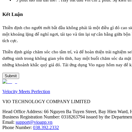
"5 phút sao mà dài thế!": Hãy bắt đầu với chỉ 2 phút. Sự kiên tr
Kết Luận
Thiền định cho người mới bắt đầu
không phải là một điều gì đó cao s
một khoảng lặng để nghỉ ngơi, tái tạo và tìm lại sự cân bằng giữa bộ
tích cực.
Thiền định giúp chăm sóc cho tâm trí, và để hoàn thiện trải nghiệm sel
dưỡng sinh trong không gian yên tĩnh, hay một buổi chăm sóc da mặt t
những khoảnh khắc quý giá đó. Tải ứng dụng Vio ngay hôm nay để khá
Submit
Velocity Meets Perfection
VIO TECHNOLOGY COMPANY LIMITED
Head Office Address
:
66 Nguyen Ba Tuyen Street, Bay Hien Ward, 
Business Registration Number
:
0318263794 issued by the Department
Email
:
support@vioapp.vn
Phone Number
:
038.392.2332