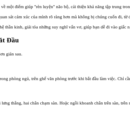
 về một điểm giúp "rèn luyện" não bộ, cải thiện khả năng tập trung tr
 quan sát cảm xúc của mình rõ ràng hơn mà không bị chúng cuốn đi, từ
 hệ thần kinh, giải tỏa những suy nghĩ vẩn vơ, giúp bạn dễ đi vào giấc 
ắt Đầu
ơn giản sau.
trong phòng ngủ, trên ghế văn phòng trước khi bắt đầu làm việc. Chỉ cần
 lưng thẳng, hai chân chạm sàn. Hoặc ngồi khoanh chân trên sàn, trên 