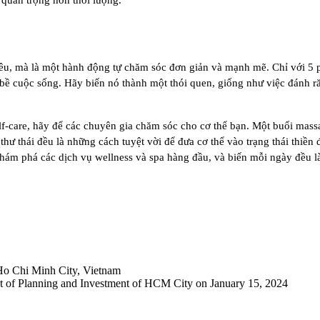
ì quan trọng hơn thời lượng.
iêu, mà là một hành động tự chăm sóc đơn giản và mạnh mẽ. Chỉ với 5 
n bề cuộc sống. Hãy biến nó thành một thói quen, giống như việc đánh 
f-care, hãy để các chuyên gia chăm sóc cho cơ thể bạn. Một buổi massage
hư thái đều là những cách tuyệt vời để đưa cơ thể vào trạng thái thiền
m phá các dịch vụ wellness và spa hàng đầu, và biến mỗi ngày đều là 
Ho Chi Minh City, Vietnam
 of Planning and Investment of HCM City on January 15, 2024