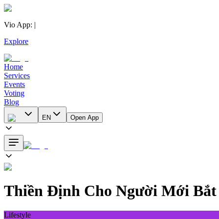
Vio App
:
|
Explore
Home
Services
Events
Voting
Blog
EN
Open App
Thiền Định Cho Người Mới Bắt
Lifestyle