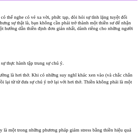
có thể nghe có vẻ xa vời, phức tạp, đòi hỏi sự tĩnh lặng tuyệt đối
ưng sự thật là, bạn không cần phải trở thành một thiền sư để nhận
một
hướng dẫn thiền định
đơn giản nhất, dành riêng cho những người
à
sự thực hành tập trung sự chú ý
.
hường là hơi thở. Khi có những suy nghĩ khác xen vào (và chắc chắn
lại từ từ đưa sự chú ý trở lại với hơi thở. Thiền không phải là một
ây là một trong những phương pháp giảm stress bằng thiền hiệu quả