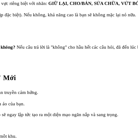
 vực riêng biệt với nhãn:
GIỮ LẠI, CHO/BÁN, SỬA CHỮA, VỨT BỎ
ịp đặc biệt). Nếu không, khả năng cao là bạn sẽ không mặc lại nó nữa.
a không?
Nếu câu trả lời là "không" cho hầu hết các câu hỏi, đã đến l
" Mới
ian truyền cảm hứng.
n áo của bạn.
sẽ ngay lập tức tạo ra một diện mạo ngăn nắp và sang trọng.
 một khu.