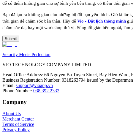
để có thêm không gian cho sự bình yên bên trong, có thêm thời gian 
Bạn đã tạo ra không gian cho những bộ đồ bạn yêu thích. Giờ là lúc t
thời gian để chăm sóc bản thân. Hãy để
Vio - Đặt lịch thông minh
giú
chăm sóc da, hay một workshop thú vị. Sống tối giản bên ngoài, làm 
Submit
Velocity Meets Perfection
VIO TECHNOLOGY COMPANY LIMITED
Head Office Address
:
66 Nguyen Ba Tuyen Street, Bay Hien Ward, 
Business Registration Number
:
0318263794 issued by the Department
Email
:
support@vioapp.vn
Phone Number
:
038.392.2332
Company
About Us
Merchant Center
Terms of Service
Privacy Policy