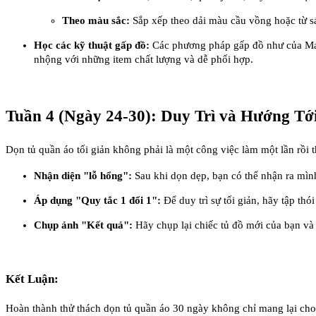
Theo màu sắc:
Sắp xếp theo dải màu cầu vồng hoặc từ sá
Học các kỹ thuật gấp đồ:
Các phương pháp gấp đồ như của Mar
nhộng với những item chất lượng và dễ phối hợp.
Tuần 4 (Ngày 24-30): Duy Trì và Hướng Tớ
Dọn tủ quần áo tối giản không phải là một công việc làm một lần rồi t
Nhận diện "lỗ hổng":
Sau khi dọn dẹp, bạn có thể nhận ra mình
Áp dụng "Quy tắc 1 đổi 1":
Để duy trì sự tối giản, hãy tập t
Chụp ảnh "Kết quả":
Hãy chụp lại chiếc tủ đồ mới của bạn và
Kết Luận:
Hoàn thành thử thách dọn tủ quần áo 30 ngày không chỉ mang lại cho 