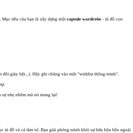
. Mục tiêu của bạn là xây dựng một
capsule wardrobe
- tủ đồ con
 đôi giày bệt...). Hãy ghi chúng vào một "wishlist thông minh".
tự.
và sự nhẹ nhõm mà nó mang lại!
c tủ đồ và cả tâm trí. Bạn giải phóng mình khỏi sự bừa bộn bên ngoài