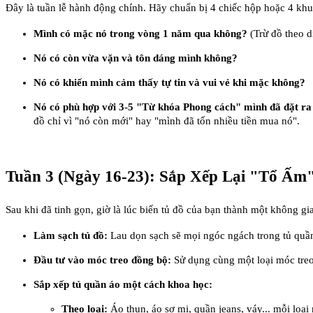
Đây là tuần lễ hành động chính. Hãy chuẩn bị 4 chiếc hộp hoặc 4 khu
Mình có mặc nó trong vòng 1 năm qua không?
(Trừ đồ theo d
Nó có còn vừa vặn và tôn dáng mình không?
Nó có khiến mình cảm thấy tự tin và vui vẻ khi mặc không?
Nó có phù hợp với 3-5 "Từ khóa Phong cách" mình đã đặt r
đồ chỉ vì "nó còn mới" hay "mình đã tốn nhiều tiền mua nó".
Tuần 3 (Ngày 16-23): Sắp Xếp Lại "Tổ Ấm
Sau khi đã tinh gọn, giờ là lúc biến tủ đồ của bạn thành một không g
Làm sạch tủ đồ:
Lau dọn sạch sẽ mọi ngóc ngách trong tủ quầ
Đầu tư vào móc treo đồng bộ:
Sử dụng cùng một loại móc treo 
Sắp xếp tủ quần áo một cách khoa học:
Theo loại:
Áo thun, áo sơ mi, quần jeans, váy... mỗi loại