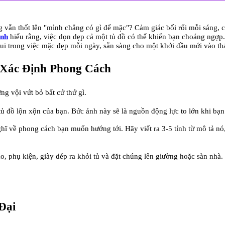
g vẫn thốt lên "mình chẳng có gì để mặc"? Cảm giác bối rối mỗi sáng,
inh
hiểu rằng, việc dọn dẹp cả một tủ đồ có thể khiến bạn choáng ngợp.
 vui trong việc mặc đẹp mỗi ngày, sẵn sàng cho một khởi đầu mới vào thá
à Xác Định Phong Cách
g vội vứt bỏ bất cứ thứ gì.
tủ đồ lộn xộn của bạn. Bức ảnh này sẽ là nguồn động lực to lớn khi bạn 
hĩ về phong cách bạn muốn hướng tới. Hãy viết ra 3-5 tính từ mô tả nó, v
, phụ kiện, giày dép ra khỏi tủ và đặt chúng lên giường hoặc sàn nhà.
Đại