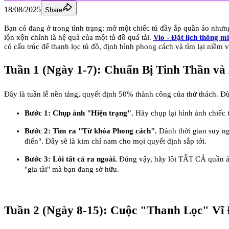
18/08/2025
Share
Bạn có đang ở trong tình trạng: mở một chiếc tủ đầy ắp quần áo nhưn
lộn xộn chính là hệ quả của một tủ đồ quá tải.
Vio - Đặt lịch thông m
có cấu trúc để thanh lọc tủ đồ, định hình phong cách và tìm lại niềm
Tuần 1 (Ngày 1-7): Chuẩn Bị Tinh Thần v
Đây là tuần lễ nền tảng, quyết định 50% thành công của thử thách. Đừn
Bước 1: Chụp ảnh "Hiện trạng".
Hãy chụp lại hình ảnh chiếc 
Bước 2: Tìm ra "Từ khóa Phong cách".
Dành thời gian suy ng
điển". Đây sẽ là kim chỉ nam cho mọi quyết định sắp tới.
Bước 3: Lôi tất cả ra ngoài.
Đúng vậy, hãy lôi TẤT CẢ quần áo
"gia tài" mà bạn đang sở hữu.
Tuần 2 (Ngày 8-15): Cuộc "Thanh Lọc" Vĩ 