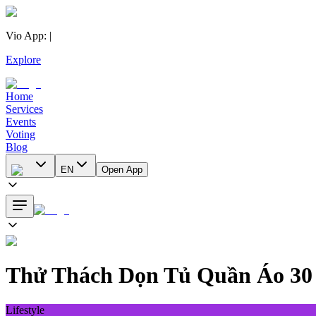
Vio App
:
|
Explore
Home
Services
Events
Voting
Blog
EN
Open App
Thử Thách Dọn Tủ Quần Áo 30 
Lifestyle