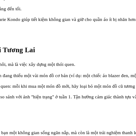
ng đến tối.
ie Kondo giúp tiết kiệm không gian và giữ cho quần áo ít bị nhăn hơn
i Tương Lai
hôi, mà là việc xây dựng một thói quen.
 đang thiếu một vài món đồ cơ bản (ví dụ: một chiếc áo blazer đen, một
hói quen: mỗi khi mua một món đồ mới, hãy loại bỏ một món đồ cũ tương 
 so sánh với ảnh "hiện trạng" ở tuần 1. Tận hưởng cảm giác thành tựu 
bạn một không gian sống ngăn nắp, mà còn là một trải nghiệm thanh lọ