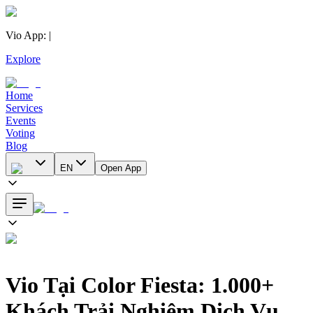
Vio App
:
|
Explore
Home
Services
Events
Voting
Blog
EN
Open App
Vio Tại Color Fiesta: 1.000+
Khách Trải Nghiệm Dịch Vụ