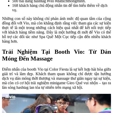
500 bài đăng hashtag #vio #datlichthongminh.
168 khách hàng chủ động nhắn tin để tìm hiểu thêm về dịch 
vụ.
Những con số này không chỉ phản ánh mức độ quan tâm của cộng 
đồng đối với Vio, mà còn khẳng định rằng việc tham gia các sự kiện 
thực tế là một trong những cách hiệu quả nhất để kết nối trực tiếp 
với khách hàng tiềm năng. Đây là một hướng đi mới để Vio có thể 
hỗ trợ các đối tác như Spa Quê Một Cục tiếp cận đến nhiều khách 
hàng hơn.
Trải Nghiệm Tại Booth Vio: Từ Dán 
Móng Đến Massage
Điểm nhấn của booth Vio tại Color Fiesta là sự kết hợp hài hòa giữa 
giải trí và làm đẹp. Khách tham quan không chỉ được tận hưởng 
dịch vụ dán móng thời thượng và massage thư giãn ngay tại sự kiện, 
mà còn có cơ hội trải nghiệm minigame Gieo Quẻ vui nhộn – tạo ra 
làn sóng hashtag lan tỏa tự nhiên trên mạng xã hội.