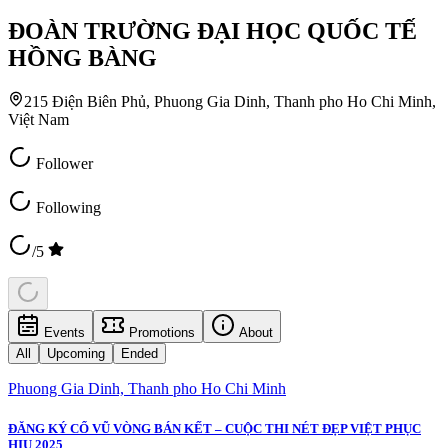
ĐOÀN TRƯỜNG ĐẠI HỌC QUỐC TẾ
HỒNG BÀNG
215 Điện Biên Phủ, Phuong Gia Dinh, Thanh pho Ho Chi Minh,
Việt Nam
Follower
Following
/5
Events
Promotions
About
All
Upcoming
Ended
Phuong Gia Dinh, Thanh pho Ho Chi Minh
ĐĂNG KÝ CỔ VŨ VÒNG BÁN KẾT – CUỘC THI NÉT ĐẸP VIỆT PHỤC
HIU 2025