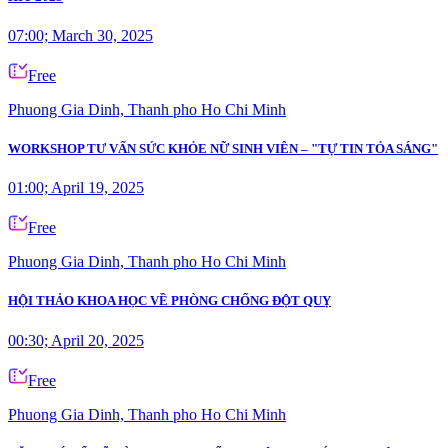
07:00; March 30, 2025
Free
Phuong Gia Dinh, Thanh pho Ho Chi Minh
WORKSHOP TƯ VẤN SỨC KHỎE NỮ SINH VIÊN – "TỰ TIN TỎA SÁNG"
01:00; April 19, 2025
Free
Phuong Gia Dinh, Thanh pho Ho Chi Minh
HỘI THẢO KHOA HỌC VỀ PHÒNG CHỐNG ĐỘT QUỴ
00:30; April 20, 2025
Free
Phuong Gia Dinh, Thanh pho Ho Chi Minh