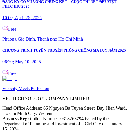
ĐĂNG KÝ CỔ VŨ VÒNG CHUNG KẾT – CUỘC THI NÉT ĐẸP VIỆT
PHỤC HIU 2025
10:00; April 26, 2025
Free
Phuong Gia Dinh, Thanh pho Ho Chi Minh
CHƯƠNG TRÌNH TUYÊN TRUYỀN PHÒNG CHỐNG MA TUÝ NĂM 2025
06:30; May 10, 2025
Free
Velocity Meets Perfection
VIO TECHNOLOGY COMPANY LIMITED
Head Office Address
:
66 Nguyen Ba Tuyen Street, Bay Hien Ward,
Ho Chi Minh City, Vietnam
Business Registration Number
:
0318263794 issued by the
Department of Planning and Investment of HCM City on January
15, 2024