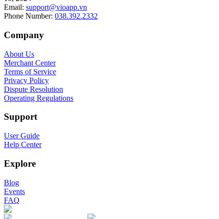
Email
:
support@vioapp.vn
Phone Number
:
038.392.2332
Company
About Us
Merchant Center
Terms of Service
Privacy Policy
Dispute Resolution
Operating Regulations
Support
User Guide
Help Center
Explore
Blog
Events
FAQ