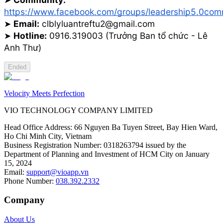
https://www.facebook.com/groups/leadership5.0com
➤
Email:
clblyluantreftu2@gmail.com
➤
Hotline:
0916.319003 (Trưởng Ban tổ chức - Lê
Anh Thư)
Ended
Velocity Meets Perfection
VIO TECHNOLOGY COMPANY LIMITED
Head Office Address
:
66 Nguyen Ba Tuyen Street, Bay Hien Ward,
Ho Chi Minh City, Vietnam
Business Registration Number
:
0318263794 issued by the
Department of Planning and Investment of HCM City on January
15, 2024
Email
:
support@vioapp.vn
Phone Number
:
038.392.2332
Company
About Us