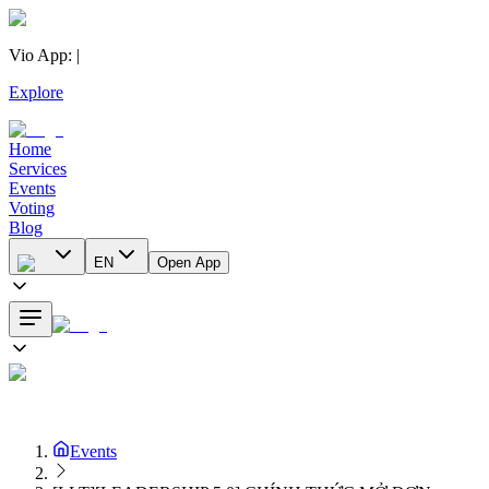
Vio App
:
|
Explore
Home
Services
Events
Voting
Blog
EN
Open App
Events