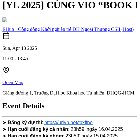
[YL 2025] CÙNG VIO “BOO
EHub - Cộng đồng Khởi nghiệp trẻ ĐH Ngoại Thương CSII
(
Host
)
Sun, Apr 13 2025
11:00
-
13:45
Open Map
Giảng đường 1, Trường Đại học Khoa học Tự nhiên, ĐHQG-HCM, 
Event Details
➤
Đăng ký dự thi
:
https://urlvn.net/tpxffno
➤
Hạn cuối đăng ký cá nhân
: 23h59’ ngày 16.04.2025
➤
Hạn cuối đăng ký nhóm
: 23h59’ ngày 15.04.2025