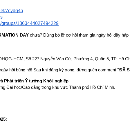
.net/7cydq4a
hs
om/groups/1363444027494229
RMATION DAY
chưa? Đừng bỏ lỡ cơ hội tham gia ngày hội đầy hấp 
 ĐHQG-HCM, Số 227 Nguyễn Văn Cừ, Phường 4, Quận 5, TP. Hồ Ch
 ngày hội bùng nổ! Sau khi đăng ký xong, đừng quên comment
"ĐÃ 
hát triển Ý tưởng Khởi nghiệp
ường Đại học/Cao đẳng trong khu vực Thành phố Hồ Chí Minh.
25: