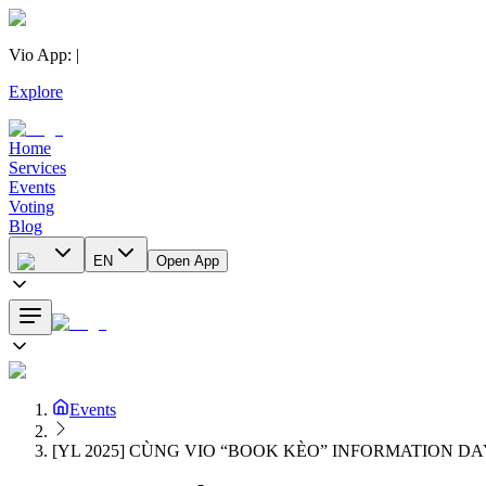
Vio App
:
|
Explore
Home
Services
Events
Voting
Blog
EN
Open App
Events
[YL 2025] CÙNG VIO “BOOK KÈO” INFORMATION D