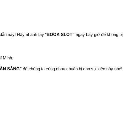
dẫn này! Hãy nhanh tay “
BOOK SLOT”
ngay bây giờ để không bị
í Minh.
SẴN SÀNG"
để chúng ta cùng nhau chuẩn bị cho sự kiện này nhé!