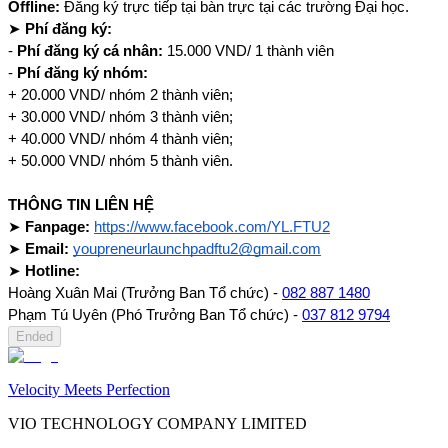
Offline:
Đăng ký trực tiếp tại bàn trực tại các trường Đại học.
➤
Phí đăng ký:
-
Phí đăng ký cá nhân:
15.000 VND/ 1 thành viên
-
Phí đăng ký nhóm:
+ 20.000 VND/ nhóm 2 thành viên;
+ 30.000 VND/ nhóm 3 thành viên;
+ 40.000 VND/ nhóm 4 thành viên;
+ 50.000 VND/ nhóm 5 thành viên.
THÔNG TIN LIÊN HỆ
➤
Fanpage:
https://www.facebook.com/YL.FTU2
➤
Email:
youpreneurlaunchpadftu2@gmail.com
➤
Hotline:
Hoàng Xuân Mai (Trưởng Ban Tổ chức) -
082 887 1480
Phạm Tú Uyên (Phó Trưởng Ban Tổ chức) -
037 812 9794
Ended
Velocity Meets Perfection
VIO TECHNOLOGY COMPANY LIMITED