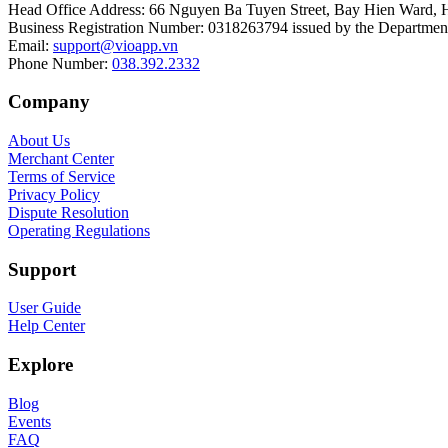
Head Office Address
:
66 Nguyen Ba Tuyen Street, Bay Hien Ward, 
Business Registration Number
:
0318263794 issued by the Department
Email
:
support@vioapp.vn
Phone Number
:
038.392.2332
Company
About Us
Merchant Center
Terms of Service
Privacy Policy
Dispute Resolution
Operating Regulations
Support
User Guide
Help Center
Explore
Blog
Events
FAQ