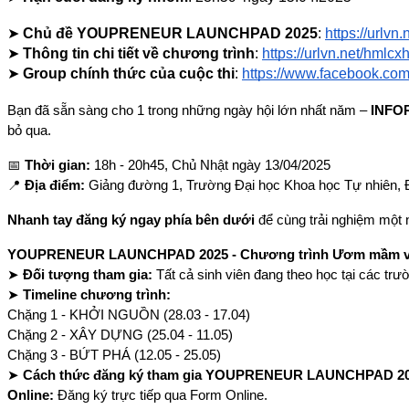
➤
Chủ đề YOUPRENEUR LAUNCHPAD 2025
:
https://urlvn
➤
Thông tin chi tiết về chương trình
:
https://urlvn.net/hmlcx
➤
Group chính thức của cuộc thi
:
https://www.facebook.c
Bạn đã sẵn sàng cho 1 trong những ngày hội lớn nhất năm –
INFO
bỏ qua.
📅
Thời gian:
18h - 20h45, Chủ Nhật ngày 13/04/2025
📍
Địa điểm:
Giảng đường 1, Trường Đại học Khoa học Tự nhiên,
Nhanh tay đăng ký ngay phía bên dưới
để cùng trải nghiệm một
YOUPRENEUR LAUNCHPAD 2025 - Chương trình Ươm mầm và P
➤
Đối tượng tham gia:
Tất cả sinh viên đang theo học tại các tr
➤
Timeline chương trình:
Chặng 1 - KHỞI NGUỒN (28.03 - 17.04)
Chặng 2 - XÂY DỰNG (25.04 - 11.05)
Chặng 3 - BỨT PHÁ (12.05 - 25.05)
➤
Cách thức đăng ký tham gia YOUPRENEUR LAUNCHPAD 20
Online:
Đăng ký trực tiếp qua Form Online.