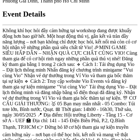
Phuong Gia Dinh, Thanh pho Ho Chi Minh
Event Details
Không khí học hỏi đầy cảm hứng tại workshop đang được khuấy
động hơn bao giờ hết. Một hoạt động thú vị, gắn kết và tràn đầy
năng lượng – nơi bạn không chỉ được học hỏi, kết nối mà còn có cơ
hội nhận về những phần quà siêu chất từ Vio! 🎉MINI GAME
SIÊU HẤP DẪN – NHẬN QUÀ CỰC CHẤT CÙNG VIO! Cùng
tham gia để có cơ hội rinh ngay những phần quà thú vị nhé! Đăng
ký tham gia bằng 1 trong 2 cách sau: 🔹 Cách 1: Tải ứng dụng Vio
– Đặt lịch thông minh Nhấn đăng ký chương trình minigame "Vui
cùng Vio" Nhận vé dự thưởng trong Ví Vio và tham gia bốc thăm
tại sự kiện 🔹 Cách 2: Truy cập website Vio Events và đăng ký
tham gia sự kiện minigame "Vui cùng Vio" Tải ứng dụng Vio – Đặt
lịch thông minh và đăng nhập bằng số điện thoại đã đăng ký. Nhận
vé dự thưởng trong Ví Vio và tham gia bốc thăm tại sự kiện. 🎊 CƠ
CẤU GIẢI THƯỞNG: 🥇 05 Bạn may mắn nhất - 05 Combo: Túi
tote lớn, Bình nước, Quạt. 📅 Thời gian: 14h00 - 16h30, Thứ sáu,
ngày 30/05/2025 📍 Địa điểm: Hội trường Liberty - Tầng 15 - Cơ
sở A - UEF 🏫 Địa chỉ: 141 - 145 Điện Biên Phủ, P.2, Q.Bình
Thạnh, TP.HCM 👉 Đừng bỏ lỡ cơ hội tham gia sự kiện truyền
cảm hứng này – nơi bạn có thể học hỏi, kết nối và mang về thật