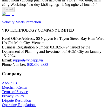
nhiều niềm vui cùng phần quà hấp dẫn từ Vio! 🎉 Vio đồng hành
cùng Workshop “Tư duy khởi nghiệp - Lắng nghe và học hỏi”
Ended
Velocity Meets Perfection
VIO TECHNOLOGY COMPANY LIMITED
Head Office Address
:
66 Nguyen Ba Tuyen Street, Bay Hien Ward,
Ho Chi Minh City, Vietnam
Business Registration Number
:
0318263794 issued by the
Department of Planning and Investment of HCM City on January
15, 2024
Email
:
support@vioapp.vn
Phone Number
:
038.392.2332
Company
About Us
Merchant Center
Terms of Service
Privacy Policy
Dispute Resolution
Operating Regulations