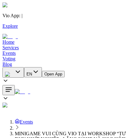
Vio App
:
|
Explore
Home
Services
Events
Voting
Blog
EN
Open App
Events
MINIGAME VUI CÙNG VIO TẠI WORKSHOP “TƯ