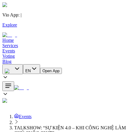
Vio App
:
|
Explore
Home
Services
Events
Voting
Blog
EN
Open App
Events
TALKSHOW: “SỰ KIỆN 4.0 – KHI CÔNG NGHỆ LÀM