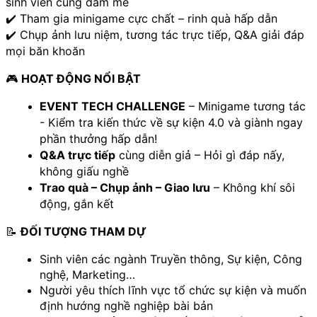
sinh viên cùng đam mê
✔️ Tham gia minigame cực chất – rinh quà hấp dẫn
✔️ Chụp ảnh lưu niệm, tương tác trực tiếp, Q&A giải đáp 
mọi băn khoăn
🎮 
HOẠT ĐỘNG NỔI BẬT
EVENT TECH CHALLENGE
 – Minigame tương tác 
- Kiểm tra kiến thức về sự kiện 4.0 và giành ngay 
phần thưởng hấp dẫn!
Q&A trực tiếp
 cùng diễn giả – Hỏi gì đáp nấy, 
không giấu nghề
Trao quà – Chụp ảnh – Giao lưu
 – Không khí sôi 
động, gắn kết
📝 
ĐỐI TƯỢNG THAM DỰ
Sinh viên các ngành Truyền thông, Sự kiện, Công 
nghệ, Marketing…
Người yêu thích lĩnh vực tổ chức sự kiện và muốn 
định hướng nghề nghiệp bài bản