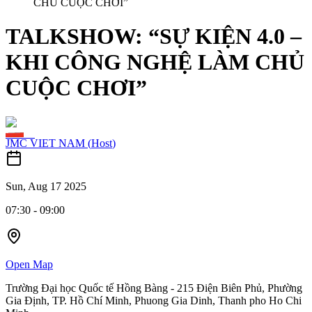
CHỦ CUỘC CHƠI”
TALKSHOW: “SỰ KIỆN 4.0 –
KHI CÔNG NGHỆ LÀM CHỦ
CUỘC CHƠI”
JMC VIET NAM
(
Host
)
Sun, Aug 17 2025
07:30
-
09:00
Open Map
Trường Đại học Quốc tế Hồng Bàng - 215 Điện Biên Phủ, Phường
Gia Định, TP. Hồ Chí Minh, Phuong Gia Dinh, Thanh pho Ho Chi