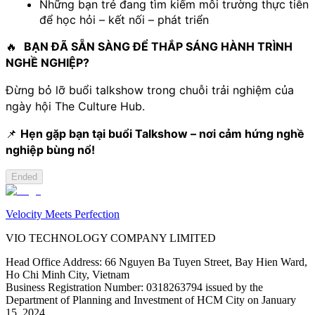
Những bạn trẻ đang tìm kiếm môi trường thực tiễn 
để học hỏi – kết nối – phát triển
🔥  
BẠN ĐÃ SẴN SÀNG ĐỂ THẮP SÁNG HÀNH TRÌNH 
NGHỀ NGHIỆP?
Đừng bỏ lỡ buổi talkshow trong chuỗi trải nghiệm của 
ngày hội The Culture Hub.
📌
Hẹn gặp bạn tại buổi Talkshow – nơi cảm hứng nghề
nghiệp bùng nổ!
Ended
Velocity Meets Perfection
VIO TECHNOLOGY COMPANY LIMITED
Head Office Address
:
66 Nguyen Ba Tuyen Street, Bay Hien Ward,
Ho Chi Minh City, Vietnam
Business Registration Number
:
0318263794 issued by the
Department of Planning and Investment of HCM City on January
15, 2024