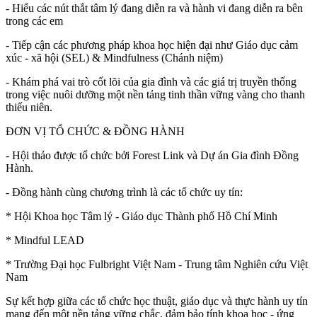
- Hiểu các nút thắt tâm lý đang diễn ra và hành vi đang diễn ra bên 
trong các em
- Tiếp cận các phương pháp khoa học hiện đại như Giáo dục cảm 
xúc - xã hội (SEL) & Mindfulness (Chánh niệm)
- Khám phá vai trò cốt lõi của gia đình và các giá trị truyền thống 
trong việc nuôi dưỡng một nền tảng tinh thần vững vàng cho thanh 
thiếu niên.
ĐƠN VỊ TỔ CHỨC & ĐỒNG HÀNH
- Hội thảo được tổ chức bởi Forest Link và Dự án Gia đình Đồng 
Hành.
- Đồng hành cùng chương trình là các tổ chức uy tín:
* Hội Khoa học Tâm lý - Giáo dục Thành phố Hồ Chí Minh
* Mindful LEAD
* Trường Đại học Fulbright Việt Nam - Trung tâm Nghiên cứu Việt 
Nam
Sự kết hợp giữa các tổ chức học thuật, giáo dục và thực hành uy tín 
mang đến một nền tảng vững chắc, đảm bảo tính khoa học - ứng 