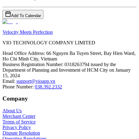
Add To Calendar
Velocity Meets Perfection
VIO TECHNOLOGY COMPANY LIMITED
Head Office Address
:
66 Nguyen Ba Tuyen Street, Bay Hien Ward,
Ho Chi Minh City, Vietnam
Business Registration Number
:
0318263794 issued by the
Department of Planning and Investment of HCM City on January
15, 2024
Email
:
support@vioapp.vn
Phone Number
:
038.392.2332
Company
About Us
Merchant Center
Terms of Service
Privacy Policy
Dispute Resolution
Operating Regulations