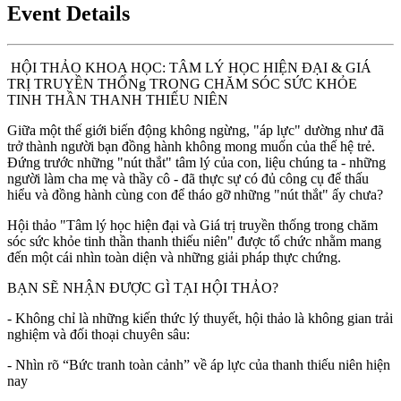
Event Details
 HỘI THẢO KHOA HỌC: TÂM LÝ HỌC HIỆN ĐẠI & GIÁ 
TRỊ TRUYỀN THỐNg TRONG CHĂM SÓC SỨC KHỎE 
TINH THẦN THANH THIẾU NIÊN 
Giữa một thế giới biến động không ngừng, "áp lực" dường như đã 
trở thành người bạn đồng hành không mong muốn của thế hệ trẻ. 
Đứng trước những "nút thắt" tâm lý của con, liệu chúng ta - những 
người làm cha mẹ và thầy cô - đã thực sự có đủ công cụ để thấu 
hiểu và đồng hành cùng con để tháo gỡ những "nút thắt" ấy chưa?
Hội thảo "Tâm lý học hiện đại và Giá trị truyền thống trong chăm 
sóc sức khỏe tinh thần thanh thiếu niên" được tổ chức nhằm mang 
đến một cái nhìn toàn diện và những giải pháp thực chứng.
BẠN SẼ NHẬN ĐƯỢC GÌ TẠI HỘI THẢO?
- Không chỉ là những kiến thức lý thuyết, hội thảo là không gian trải 
nghiệm và đối thoại chuyên sâu:
- Nhìn rõ “Bức tranh toàn cảnh” về áp lực của thanh thiếu niên hiện 
nay