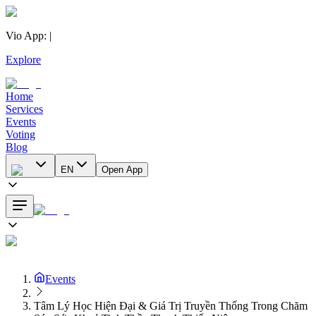
Vio App
:
|
Explore
Home
Services
Events
Voting
Blog
EN
Open App
Events
Tâm Lý Học Hiện Đại & Giá Trị Truyền Thống Trong Chăm