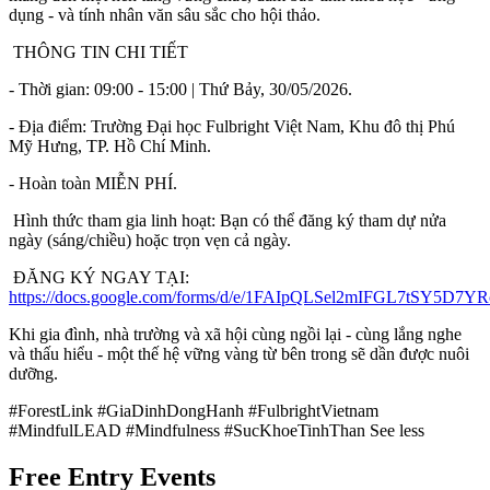
dụng - và tính nhân văn sâu sắc cho hội thảo.
 THÔNG TIN CHI TIẾT
- Thời gian: 09:00 - 15:00 | Thứ Bảy, 30/05/2026.
- Địa điểm: Trường Đại học Fulbright Việt Nam, Khu đô thị Phú 
Mỹ Hưng, TP. Hồ Chí Minh.
- Hoàn toàn MIỄN PHÍ.
 Hình thức tham gia linh hoạt: Bạn có thể đăng ký tham dự nửa 
ngày (sáng/chiều) hoặc trọn vẹn cả ngày.
 ĐĂNG KÝ NGAY TẠI: 
https://docs.google.com/forms/d/e/1FAIpQLSel2mIFGL7tSY5D
Khi gia đình, nhà trường và xã hội cùng ngồi lại - cùng lắng nghe 
và thấu hiểu - một thế hệ vững vàng từ bên trong sẽ dần được nuôi 
dưỡng.
#ForestLink #GiaDinhDongHanh #FulbrightVietnam 
#MindfulLEAD #Mindfulness #SucKhoeTinhThan See less
Free Entry Events