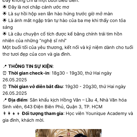
Đây không chỉ là một buổi biểu diễn.
🌟 Đây là nơi chắp cánh ước mơ
🌟 Là sự hồi hộp xen lẫn hào hứng trước giờ mở màn
🌟 Là ánh mắt ngập tràn tự hào của ba mẹ khi thấy con tỏa
sáng
🌟 Là câu chuyện cổ tích được kể bằng chính trái tim hồn
nhiên của những “nghệ sĩ nhí”
Một buổi tối của yêu thương, kết nối và kỷ niệm dành cho tuổi
thơ tươi đẹp của con và gia đình.
📍
THÔNG TIN SỰ KIỆN
:
⏰
Thời gian check-in
: 18g30 - 19g30, thứ Hai ngày
26.05.2025
⏰
Thời gian vở diễn bắt đầu
: 19g30 - 20g30,
thứ Hai
ngày
26.05.2025
📍
Địa điểm
: Sân khấu kịch Hồng Vân – Lầu 4, Nhà Văn hóa
Sinh viên, 643 Điện Biên Phủ, Quận 3, TP. HCM
👨‍👩‍👧‍👦
Đối tượng tham gia
: Học viên Younique Academy và
gia đình, khách mời.