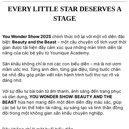
EVERY LITTLE STAR DESERVES A
STAGE
You Wonder Show 2025
chính thức trở lại với một vở diễn đặc
biệt:
Beauty and the Beast
– một câu chuyện cổ tích vượt thời
gian được tái hiện đầy cảm xúc qua những màn trình diễn tài
năng của các bé yêu từ Younique Academy.
Sân khấu không chỉ là nơi các con biểu diễn – mà là nơi ươm
mầm ước mơ. Từng ánh đèn, từng giai điệu, từng bước chân
bé nhỏ đều góp phần viết nên hành trình tuổi thơ rực rỡ và
đáng nhớ.
Với sự đầu tư bài bản từ âm thanh, ánh sáng đến trang phục
và dàn dựng,
YOU WONDER SHOW: BEAUTY AND THE
BEAST
hứa hẹn mang đến một đêm diễn đầy màu sắc, giúp
các bé tự tin thể hiện tài năng, sự sáng tạo và tinh thần đồng
đội trong một không gian sân khấu chuyên nghiệp.