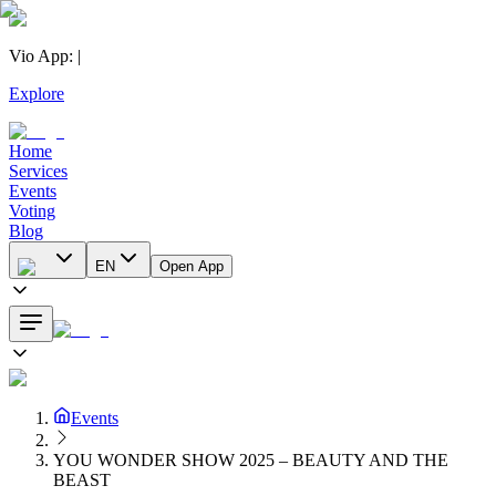
Vio App
:
|
Explore
Home
Services
Events
Voting
Blog
EN
Open App
Events
YOU WONDER SHOW 2025 – BEAUTY AND THE
BEAST