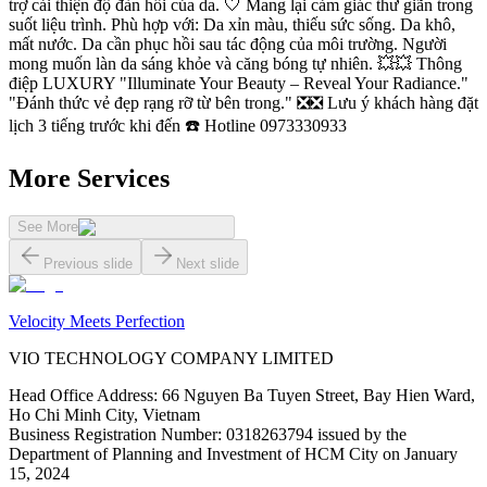
trợ cải thiện độ đàn hồi của da. 🤍 Mang lại cảm giác thư giãn trong
suốt liệu trình. Phù hợp với: Da xỉn màu, thiếu sức sống. Da khô,
mất nước. Da cần phục hồi sau tác động của môi trường. Người
mong muốn làn da sáng khỏe và căng bóng tự nhiên. 💥💥 Thông
điệp LUXURY "Illuminate Your Beauty – Reveal Your Radiance."
"Đánh thức vẻ đẹp rạng rỡ từ bên trong." ❎❎ Lưu ý khách hàng đặt
lịch 3 tiếng trước khi đến ☎️ Hotline 0973330933
More Services
See More
Previous slide
Next slide
Velocity Meets Perfection
VIO TECHNOLOGY COMPANY LIMITED
Head Office Address
:
66 Nguyen Ba Tuyen Street, Bay Hien Ward,
Ho Chi Minh City, Vietnam
Business Registration Number
:
0318263794 issued by the
Department of Planning and Investment of HCM City on January
15, 2024