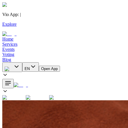
Vio App
:
|
Explore
Home
Services
Events
Voting
Blog
EN
Open App