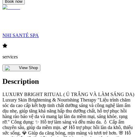
Book now
NHI SANTÉ SPA
services
View Shop
Description
LUXURY BRIGHT RITUAL ( Ủ TRẮNG VÀ LÀM SÁNG DA)
Luxury Skin Brightening & Nourishing Therapy "Liệu trình chăm
sóc da cao cấp kết hợp tinh chất dưỡng sáng và công nghệ làm ấm
dịu nhẹ, giúp tăng khả năng hấp thu dưỡng chất, hỗ trợ phục hồi
hàng rào bảo vệ da và mang lại làn da mềm mại, sáng khỏe, rạng
rỡ." Công dụng: ✨ Hỗ trợ làm sáng và đều màu da. 💧 Cấp ẩm
chuyên sâu, giúp da mềm mịn. 🌿 Hỗ trợ phục hồi làn da khô, thiếu
sức sống. 💎 Giúp da căng bóng, mịn màng và tươi trẻ hơn. 🌸 Hỗ