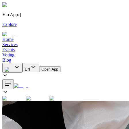
Vio App
:
|
Explore
Home
Services
Events
Voting
Blog
EN
Open App