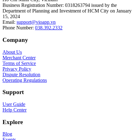
Business Registration Number
:
0318263794 issued by the
Department of Planning and Investment of HCM City on January
15, 2024
Email
:
support@vioapp.vn
Phone Number
:
038.392.2332
Company
About Us
Merchant Center
Terms of Service
Privacy Policy
Dispute Resolution
Operating Regulations
Support
User Guide
Help Center
Explore
Blog
Events