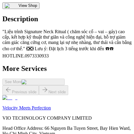
View Shop
Description
"Liệu trình Signature Neck Ritual ( chăm sóc cổ – vai – gáy) cao
cấp, kết hợp kỹ thuật thư giãn và công nghệ hiện đại, hỗ trợ giảm
cảm giác căng cứng cơ, mang lại sự nhẹ nhàng, thư thái và cân bằng
cho cơ thể." ❎❎ Lưu ý: Đặt lịch 3 tiếng trước khi đến ☎️☎️
HOTLINE.0973330933
More Services
See More
Previous slide
Next slide
Velocity Meets Perfection
VIO TECHNOLOGY COMPANY LIMITED
Head Office Address
:
66 Nguyen Ba Tuyen Street, Bay Hien Ward,
Ho Chi Minh City, Vietnam