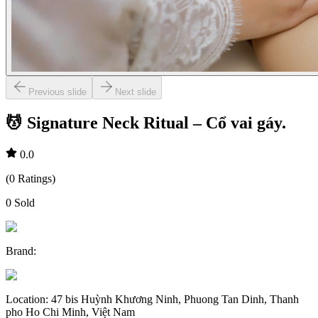
Previous slide
Next slide
💆 Signature Neck Ritual – Cổ vai gáy.
0.0
(
0
Ratings
)
0
Sold
Brand
:
Location
:
47 bis Huỳnh Khương Ninh, Phuong Tan Dinh, Thanh
pho Ho Chi Minh, Việt Nam