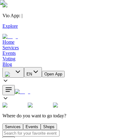
Vio App
:
|
Explore
Home
Services
Events
Voting
Blog
EN
Open App
Where do you want to go today?
Services
Events
Shops