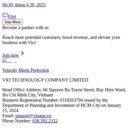
00:30; tháng 4 20, 2025
Free
See More
Become a partner
with us
Reach more potential customers, boost revenue, and elevate your
business with Vio!
Join now
Velocity Meets Perfection
VIO TECHNOLOGY COMPANY LIMITED
Head Office Address
:
66 Nguyen Ba Tuyen Street, Bay Hien Ward,
Ho Chi Minh City, Vietnam
Business Registration Number
:
0318263794 issued by the
Department of Planning and Investment of HCM City on January
15, 2024
Email
:
support@vioapp.vn
Phone Number
:
038.392.2332