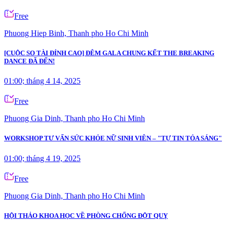
Free
Phuong Hiep Binh, Thanh pho Ho Chi Minh
[CUỘC SO TÀI ĐỈNH CAO] ĐÊM GALA CHUNG KẾT THE BREAKING
DANCE ĐÃ ĐẾN!
01:00; tháng 4 14, 2025
Free
Phuong Gia Dinh, Thanh pho Ho Chi Minh
WORKSHOP TƯ VẤN SỨC KHỎE NỮ SINH VIÊN – "TỰ TIN TỎA SÁNG"
01:00; tháng 4 19, 2025
Free
Phuong Gia Dinh, Thanh pho Ho Chi Minh
HỘI THẢO KHOA HỌC VỀ PHÒNG CHỐNG ĐỘT QUỴ