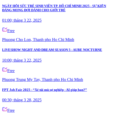
NGÀY HỘI SỨC TRẺ SINH VIÊN TP. HỒ CHÍ MINH 2025 - SỰ KIỆN
ĐÁNG MONG ĐỢI DÀNH CHO GIỚI TRẺ
01:00; tháng 3 22, 2025
Free
Phuong Cho Lon, Thanh pho Ho Chi Minh
LIVESHOW NIGHT AND DREAM SEASON 5 - AUBE NOCTURNE
10:00; tháng 3 22, 2025
Free
Phuong Trung My Tay, Thanh pho Ho Chi Minh
FPT Job Fair 2025 - “Xé túi mù sự nghiệp - AI giúp bạn?”
00:30; tháng 3 28, 2025
Free