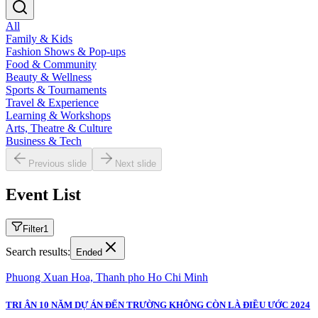
All
Family & Kids
Fashion Shows & Pop-ups
Food & Community
Beauty & Wellness
Sports & Tournaments
Travel & Experience
Learning & Workshops
Arts, Theatre & Culture
Business & Tech
Previous slide
Next slide
Event List
Filter
1
Search results:
Ended
Phuong Xuan Hoa, Thanh pho Ho Chi Minh
TRI ÂN 10 NĂM DỰ ÁN ĐẾN TRƯỜNG KHÔNG CÒN LÀ ĐIỀU ƯỚC 2024