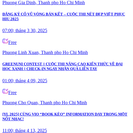
Phuong Gia Dinh, Thanh pho Ho Chi Minh
ĐĂNG KÝ CỔ VŨ VÒNG BÁN KẾT – CUỘC THI NÉT ĐẸP VIỆT PHỤC
HIU 2025
07:00; tháng 3 30, 2025
Free
Phuong Linh Xuan, Thanh pho Ho Chi Minh
GREENUNI CONTEST || CUỘC THI NÂNG CAO KIẾN THỨC VỀ ĐẠI
HỌC XANH || CHECK-IN NGAY NHẬN QUÀ LIỀN TAY
01:00; tháng 4 09, 2025
Free
Phuong Cho Quan, Thanh pho Ho Chi Minh
[YL 2025] CÙNG VIO “BOOK KÈO” INFORMATION DAY TRONG MỘT
NỐT NHẠC!
11:00; tháng 4 13, 2025