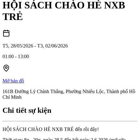
HỘI SÁCH CHÀO HÈ NXB
TRẺ
T5, 28/05/2026
-
T3, 02/06/2026
01:00
-
13:00
Mở bản đồ
161B Đường Lý Chính Thắng, Phường Nhiêu Lộc, Thành phố Hồ
Chí Minh
Chi tiết sự kiện
HỘI SÁCH CHÀO HÈ NXB TRẺ đến rồi đây!
Thời gian: 8g - 20g, ngày 28.5 đến hết ngày 2.6.2026 (mở cửa 