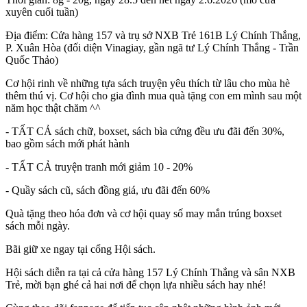
xuyên cuối tuần)
Địa điểm: Cửa hàng 157 và trụ sở NXB Trẻ 161B Lý Chính Thắng, 
P. Xuân Hòa (đối diện Vinagiay, gần ngã tư Lý Chính Thắng - Trần 
Quốc Thảo)
Cơ hội rinh về những tựa sách truyện yêu thích từ lâu cho mùa hè 
thêm thú vị. Cơ hội cho gia đình mua quà tặng con em mình sau một 
năm học thật chăm ^^
- TẤT CẢ sách chữ, boxset, sách bìa cứng đều ưu đãi đến 30%, 
bao gồm sách mới phát hành
- TẤT CẢ truyện tranh mới giảm 10 - 20%
- Quầy sách cũ, sách đồng giá, ưu đãi đến 60%
Quà tặng theo hóa đơn và cơ hội quay số may mắn trúng boxset 
sách mỗi ngày.
Bãi giữ xe ngay tại cổng Hội sách.
Hội sách diễn ra tại cả cửa hàng 157 Lý Chính Thắng và sân NXB 
Trẻ, mời bạn ghé cả hai nơi để chọn lựa nhiều sách hay nhé!