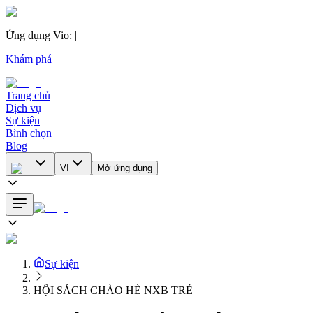
Ứng dụng Vio
:
|
Khám phá
Trang chủ
Dịch vụ
Sự kiện
Bình chọn
Blog
VI
Mở ứng dụng
Sự kiện
HỘI SÁCH CHÀO HÈ NXB TRẺ