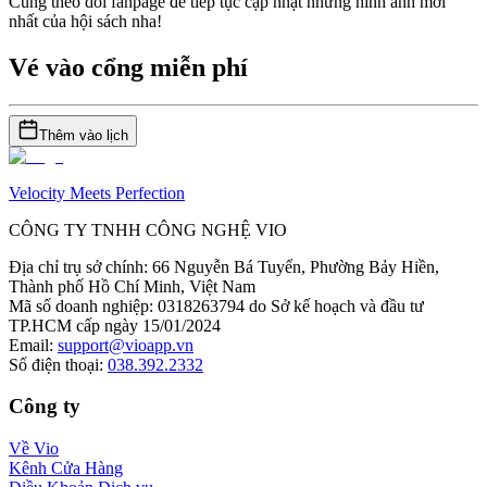
Cùng theo dõi fanpage để tiếp tục cập nhật những hình ảnh mới 
nhất của hội sách nha!
Vé vào cổng miễn phí
Thêm vào lịch
Velocity Meets Perfection
CÔNG TY TNHH CÔNG NGHỆ VIO
Địa chỉ trụ sở chính
:
66 Nguyễn Bá Tuyển, Phường Bảy Hiền,
Thành phố Hồ Chí Minh, Việt Nam
Mã số doanh nghiệp
:
0318263794 do Sở kế hoạch và đầu tư
TP.HCM cấp ngày 15/01/2024
Email
:
support@vioapp.vn
Số điện thoại
:
038.392.2332
Công ty
Về Vio
Kênh Cửa Hàng