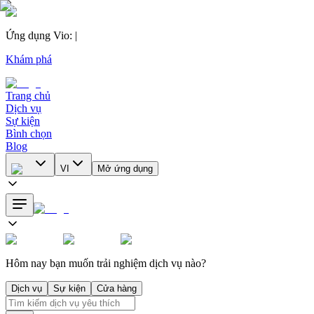
Ứng dụng Vio
:
|
Khám phá
Trang chủ
Dịch vụ
Sự kiện
Bình chọn
Blog
VI
Mở ứng dụng
Hôm nay bạn muốn trải nghiệm dịch vụ nào?
Dịch vụ
Sự kiện
Cửa hàng