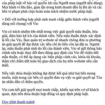
của pháp luật về bảo vệ quyền lợi của Người mua (người tiêu dùng).
Mọi hành vi lừa đảo, gian lận trong kinh doanh đều bị lên án và các
bên vi phạm phải chịu hoàn toàn trách nhiệm trước pháp luật.
+ Đối với trường hợp phát sinh tranh chấp giữa thành viên (người
dùng nói chung) với Vio
Vio có trách nhiệm lớn nhất trong việc giải quyết mâu thuẫn, hòa
giải, đảm bảo lợi ích của thành viên. Nếu mâu thuẫn được xác định
là lỗi của Vio, Ban quản trị website sẽ nhanh chóng đưa ra phương
án giải quyết để đạt được các tiêu chí do bên còn lại đặt ra. Ngược
lại, mâu thuẫn phát sinh do lỗi của thành viên, Vio sẽ gửi thông báo
chỉnh sửa hoặc thay đổi theo đúng quy định của Vio để chấm dứt
mâu thuẫn, có thể áp dụng các biện pháp cảnh cáo, khóa tài khoản,
thậm chí chấm dứt toàn bộ giao dịch của họ trên website nếu cần
thiết.
Nếu việc thỏa thuận không đạt được kết quả như hai bên mong
muốn, một trong các bên có quyền đưa vụ việc ra giải quyết tại Tòa
án nhân dân có thẩm quyền.
Vio cam kết giải quyết mọi tranh chấp, khiếu nại trên cơ sở khách
quan, dựa trên thỏa thuận hợp đồng và quy định pháp luật.
Quy trình thanh toán
#