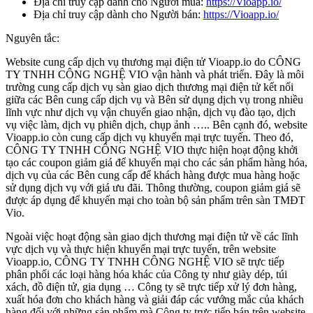
Địa chỉ truy cập dành cho Người mua:
https://Vioapp.io/
Địa chỉ truy cập dành cho Người bán:
https://Vioapp.io/
Nguyên tắc:
Website cung cấp dịch vụ thương mại điện tử Vioapp.io do CÔNG
TY TNHH CÔNG NGHỆ VIO vận hành và phát triển. Đây là môi
trường cung cấp dịch vụ sàn giao dịch thương mại điện tử kết nối
giữa các Bên cung cấp dịch vụ và Bên sử dụng dịch vụ trong nhiều
lĩnh vực như dịch vụ vận chuyển giao nhận, dịch vụ đào tạo, dịch
vụ việc làm, dịch vụ phiên dịch, chụp ảnh ….. Bên cạnh đó, website
Vioapp.io còn cung cấp dịch vụ khuyến mại trực tuyến. Theo đó,
CÔNG TY TNHH CÔNG NGHỆ VIO thực hiện hoạt động khởi
tạo các coupon giảm giá để khuyến mại cho các sản phẩm hàng hóa,
dịch vụ của các Bên cung cấp để khách hàng được mua hàng hoặc
sử dụng dịch vụ với giá ưu đãi. Thông thường, coupon giảm giá sẽ
được áp dụng để khuyến mại cho toàn bộ sản phẩm trên sàn TMĐT
Vio.
Ngoài việc hoạt động sàn giao dịch thương mại điện tử về các lĩnh
vực dịch vụ và thực hiện khuyến mại trực tuyến, trên website
Vioapp.io, CÔNG TY TNHH CÔNG NGHỆ VIO sẽ trực tiếp
phân phối các loại hàng hóa khác của Công ty như giày dép, túi
xách, đồ điện tử, gia dụng … Công ty sẽ trực tiếp xử lý đơn hàng,
xuất hóa đơn cho khách hàng và giải đáp các vướng mắc của khách
hàng đối với những sản phẩm mà Công ty trực tiếp bán trên website