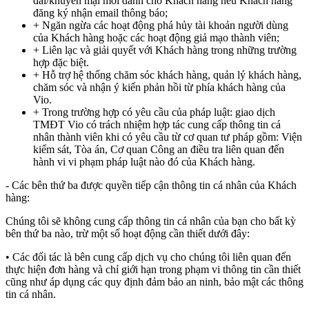
đãi/khuyến mại mới dành cho Khách hàng nếu Khách hàng
đăng ký nhận email thông báo;
+ Ngăn ngừa các hoạt động phá hủy tài khoản người dùng
của Khách hàng hoặc các hoạt động giả mạo thành viên;
+ Liên lạc và giải quyết với Khách hàng trong những trường
hợp đặc biệt.
+ Hỗ trợ hệ thống chăm sóc khách hàng, quản lý khách hàng,
chăm sóc và nhận ý kiến phản hồi từ phía khách hàng của
Vio.
+ Trong trường hợp có yêu cầu của pháp luật: giao dịch
TMĐT Vio có trách nhiệm hợp tác cung cấp thông tin cá
nhân thành viên khi có yêu cầu từ cơ quan tư pháp gồm: Viện
kiểm sát, Tòa án, Cơ quan Công an điều tra liên quan đến
hành vi vi phạm pháp luật nào đó của Khách hàng.
- Các bên thứ ba được quyền tiếp cận thông tin cá nhân của Khách
hàng:
Chúng tôi sẽ không cung cấp thông tin cá nhân của bạn cho bất kỳ
bên thứ ba nào, trừ một số hoạt động cần thiết dưới đây:
• Các đối tác là bên cung cấp dịch vụ cho chúng tôi liên quan đến
thực hiện đơn hàng và chỉ giới hạn trong phạm vi thông tin cần thiết
cũng như áp dụng các quy định đảm bảo an ninh, bảo mật các thông
tin cá nhân.