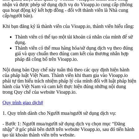
nhận và được phép sử dụng dịch vụ do Vioapp.io cung cấp (thông
qua hoạt động ký kết hợp đồng - đối với thành viên là Nhà cung
cấp/người bán).
Khi bạn đăng ký là thành viên của Vioapp.io, thành viên hiểu rằng:
Thành viên có thể tạo một tài khoản cá nhân của mình để sử
dụng.
Thành viên có thể mua hàng hóa/sử dụng dịch vụ theo đúng
giá và quy chuẩn theo đúng cam kết của thương nhân hợp
pháp đã công bố trên Vioapp.io.
Nội dung bản Quy chế này tuân thủ theo các quy định hiện hành
của pháp luật Việt Nam. Thành viên khi tham gia vào Vioapp.io
phải tự tìm hiểu trách nhiệm pháp lý của mình đối với luật pháp hiện
hành của Việt Nam và cam kết thực hiện đúng những nội dung
trong Quy chế của website Vioapp.io.
Quy trình giao dịch
#
1. Quy trình dành cho Người mua/người sử dụng dịch vụ:
- Bước 1: Người mua/người sử dụng dịch vụ chọn mục “Đăng
nhập” ở góc phải bên dưới trên website Vioapp.io, sau đó tiến hành
tạo tài khoản thành viên trên website.