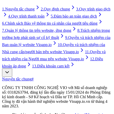
1.
Nguyên tắc chung
2.
Quy định chung
3.
Quy trình giao dịch
4.
Quy trình thanh toán
5.
Đảm bảo an toàn giao dịch
6.
Chính sách Bảo vệ thông tin cá nhân của người tiêu dùng
7.
Quản lý thông tin trên website, ứng dụng
8.
Trách nhiệm trong
trường hợp phát sinh sự cố kỹ thuật
9.
Quyền và trách nhiệm của
Ban quản lý website Vioapp.io
10.
Quyền và trách nhiệm của
Nhà cung cấp/người bán trên website Vioapp.io
11.
Quyền và
trách nhiệm của Người mua trên website Vioapp.io
12.
Điều
khoản áp dụng
13.
Điều khoản cam kết
Nguyên tắc chung
#
CÔNG TY TNHH CÔNG NGHỆ VIO với Mã số doanh nghiệp
số: 0318263794, đăng ký lần đầu ngày 15/01/2024 do Phòng Đăng
ký kinh doanh - Sở Kế hoạch và Đầu tư TP. Hồ Chí Minh cấp.
Công ty đã vận hành thử nghiệm website Vioapp.io.vn từ tháng 4
năm 2023.