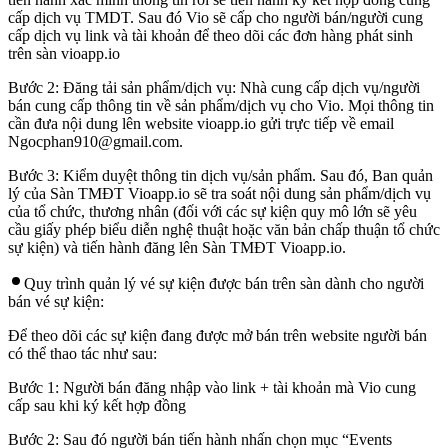
cấp dịch vụ TMDT. Sau đó Vio sẽ cấp cho người bán/người cung
cấp dịch vụ link và tài khoản để theo dõi các đơn hàng phát sinh
trên sàn vioapp.io
Bước 2: Đăng tải sản phẩm/dịch vụ: Nhà cung cấp dịch vụ/người
bán cung cấp thông tin về sản phẩm/dịch vụ cho Vio. Mọi thông tin
cần đưa nội dung lên website vioapp.io gửi trực tiếp về email
Ngocphan910@gmail.com.
Bước 3: Kiểm duyệt thông tin dịch vụ/sản phẩm. Sau đó, Ban quản
lý của Sàn TMĐT Vioapp.io sẽ tra soát nội dung sản phẩm/dịch vụ
của tổ chức, thương nhân (đối với các sự kiện quy mô lớn sẽ yêu
cầu giấy phép biểu diễn nghệ thuật hoặc văn bản chấp thuận tổ chức
sự kiện) và tiến hành đăng lên Sàn TMĐT Vioapp.io.
Quy trình quản lý vé sự kiện được bán trên sàn dành cho người
bán vé sự kiện:
Để theo dõi các sự kiện đang được mở bán trên website người bán
có thể thao tác như sau:
Bước 1: Người bán đăng nhập vào link + tài khoản mà Vio cung
cấp sau khi ký kết hợp đồng
Bước 2: Sau đó người bán tiến hành nhấn chọn mục “Events