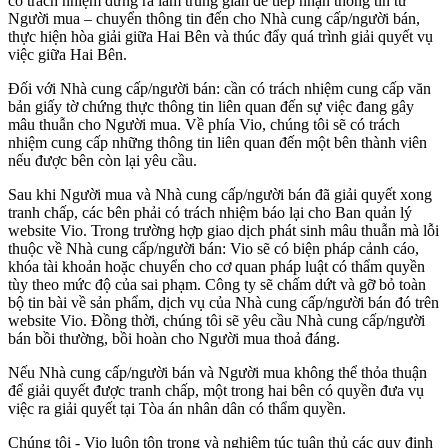
có trách nhiệm đứng ra làm trung gian để tiếp nhận thông tin từ
Người mua – chuyển thông tin đến cho Nhà cung cấp/người bán,
thực hiện hòa giải giữa Hai Bên và thúc đẩy quá trình giải quyết vụ
việc giữa Hai Bên.
Đối với Nhà cung cấp/người bán: cần có trách nhiệm cung cấp văn
bản giấy tờ chứng thực thông tin liên quan đến sự việc đang gây
mâu thuẫn cho Người mua. Về phía Vio, chúng tôi sẽ có trách
nhiệm cung cấp những thông tin liên quan đến một bên thành viên
nếu được bên còn lại yêu cầu.
Sau khi Người mua và Nhà cung cấp/người bán đã giải quyết xong
tranh chấp, các bên phải có trách nhiệm báo lại cho Ban quản lý
website Vio. Trong trường hợp giao dịch phát sinh mâu thuẫn mà lỗi
thuộc về Nhà cung cấp/người bán: Vio sẽ có biện pháp cảnh cáo,
khóa tài khoản hoặc chuyển cho cơ quan pháp luật có thẩm quyền
tùy theo mức độ của sai phạm. Công ty sẽ chấm dứt và gỡ bỏ toàn
bộ tin bài về sản phẩm, dịch vụ của Nhà cung cấp/người bán đó trên
website Vio. Đồng thời, chúng tôi sẽ yêu cầu Nhà cung cấp/người
bán bồi thường, bồi hoàn cho Người mua thoả đáng.
Nếu Nhà cung cấp/người bán và Người mua không thể thỏa thuận
để giải quyết được tranh chấp, một trong hai bên có quyền đưa vụ
việc ra giải quyết tại Tòa án nhân dân có thẩm quyền.
Chúng tôi - Vio luôn tôn trọng và nghiêm túc tuân thủ các quy định