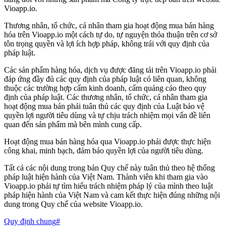
Vioapp.io.
Thương nhân, tổ chức, cá nhân tham gia hoạt động mua bán hàng
hóa trên Vioapp.io một cách tự do, tự nguyện thỏa thuận trên cơ sở
tôn trọng quyền và lợi ích hợp pháp, không trái với quy định của
pháp luật.
Các sản phẩm hàng hóa, dịch vụ được đăng tải trên Vioapp.io phải
đáp ứng đầy đủ các quy định của pháp luật có liên quan, không
thuộc các trường hợp cấm kinh doanh, cấm quảng cáo theo quy
định của pháp luật. Các thương nhân, tổ chức, cá nhân tham gia
hoạt động mua bán phải tuân thủ các quy định của Luật bảo vệ
quyền lợi người tiêu dùng và tự chịu trách nhiệm mọi vấn đề liên
quan đến sản phẩm mà bên mình cung cấp.
Hoạt động mua bán hàng hóa qua Vioapp.io phải được thực hiện
công khai, minh bạch, đảm bảo quyền lợi của người tiêu dùng.
Tất cả các nội dung trong bản Quy chế này tuân thủ theo hệ thống
pháp luật hiện hành của Việt Nam. Thành viên khi tham gia vào
Vioapp.io phải tự tìm hiểu trách nhiệm pháp lý của mình theo luật
pháp hiện hành của Việt Nam và cam kết thực hiện đúng những nội
dung trong Quy chế của website Vioapp.io.
Quy định chung
#