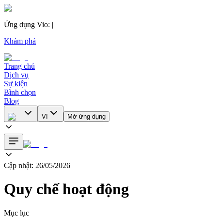
Ứng dụng Vio
:
|
Khám phá
Trang chủ
Dịch vụ
Sự kiện
Bình chọn
Blog
VI
Mở ứng dụng
Cập nhật: 26/05/2026
Quy chế hoạt động
Mục lục