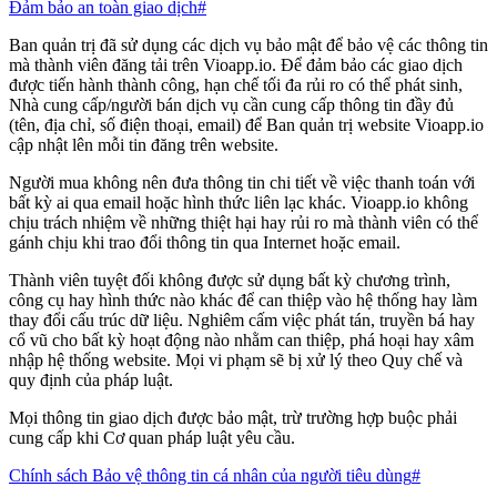
Đảm bảo an toàn giao dịch
#
Ban quản trị đã sử dụng các dịch vụ bảo mật để bảo vệ các thông tin
mà thành viên đăng tải trên Vioapp.io. Để đảm bảo các giao dịch
được tiến hành thành công, hạn chế tối đa rủi ro có thể phát sinh,
Nhà cung cấp/người bán dịch vụ cần cung cấp thông tin đầy đủ
(tên, địa chỉ, số điện thoại, email) để Ban quản trị website Vioapp.io
cập nhật lên mỗi tin đăng trên website.
Người mua không nên đưa thông tin chi tiết về việc thanh toán với
bất kỳ ai qua email hoặc hình thức liên lạc khác. Vioapp.io không
chịu trách nhiệm về những thiệt hại hay rủi ro mà thành viên có thể
gánh chịu khi trao đổi thông tin qua Internet hoặc email.
Thành viên tuyệt đối không được sử dụng bất kỳ chương trình,
công cụ hay hình thức nào khác để can thiệp vào hệ thống hay làm
thay đổi cấu trúc dữ liệu. Nghiêm cấm việc phát tán, truyền bá hay
cổ vũ cho bất kỳ hoạt động nào nhằm can thiệp, phá hoại hay xâm
nhập hệ thống website. Mọi vi phạm sẽ bị xử lý theo Quy chế và
quy định của pháp luật.
Mọi thông tin giao dịch được bảo mật, trừ trường hợp buộc phải
cung cấp khi Cơ quan pháp luật yêu cầu.
Chính sách Bảo vệ thông tin cá nhân của người tiêu dùng
#