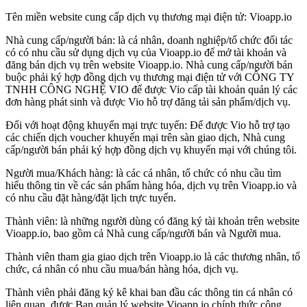
Tên miền website cung cấp dịch vụ thương mại điện tử:
Vioapp.io
Nhà cung cấp/người bán:
là cá nhân, doanh nghiệp/tổ chức đối tác
có có nhu cầu sử dụng dịch vụ của Vioapp.io để mở tài khoản và
đăng bán dịch vụ trên website Vioapp.io. Nhà cung cấp/người bán
buộc phải ký hợp đồng dịch vụ thương mại điện tử với CÔNG TY
TNHH CÔNG NGHỆ VIO để được Vio cấp tài khoản quản lý các
đơn hàng phát sinh và được Vio hỗ trợ đăng tải sản phẩm/dịch vụ.
Đối với hoạt động khuyến mại trực tuyến: Để được Vio hỗ trợ tạo
các chiến dịch voucher khuyến mại trên sàn giao dịch, Nhà cung
cấp/người bán phải ký hợp đồng dịch vụ khuyến mại với chúng tôi.
Người mua/Khách hàng:
là các cá nhân, tổ chức có nhu cầu tìm
hiểu thông tin về các sản phẩm hàng hóa, dịch vụ trên Vioapp.io và
có nhu cầu đặt hàng/đặt lịch trực tuyến.
Thành viên:
là những người dùng có đăng ký tài khoản trên website
Vioapp.io, bao gồm cả
Nhà cung cấp/người bán
và
Người mua
.
Thành viên tham gia giao dịch trên Vioapp.io là các thương nhân, tổ
chức, cá nhân có nhu cầu mua/bán hàng hóa, dịch vụ.
Thành viên phải đăng ký kê khai ban đầu các thông tin cá nhân có
liên quan, được Ban quản lý website Vioapp.io chính thức công