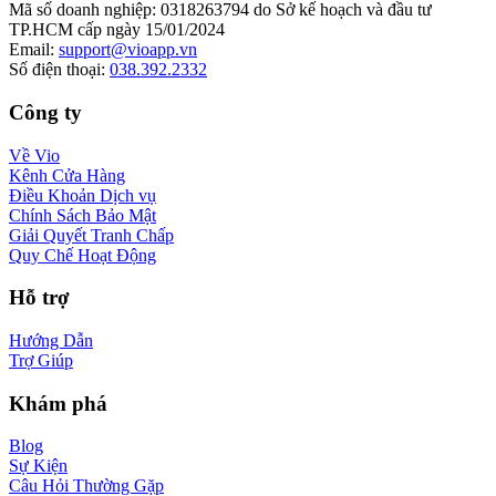
Mã số doanh nghiệp
:
0318263794 do Sở kế hoạch và đầu tư
TP.HCM cấp ngày 15/01/2024
Email
:
support@vioapp.vn
Số điện thoại
:
038.392.2332
Công ty
Về Vio
Kênh Cửa Hàng
Điều Khoản Dịch vụ
Chính Sách Bảo Mật
Giải Quyết Tranh Chấp
Quy Chế Hoạt Động
Hỗ trợ
Hướng Dẫn
Trợ Giúp
Khám phá
Blog
Sự Kiện
Câu Hỏi Thường Gặp