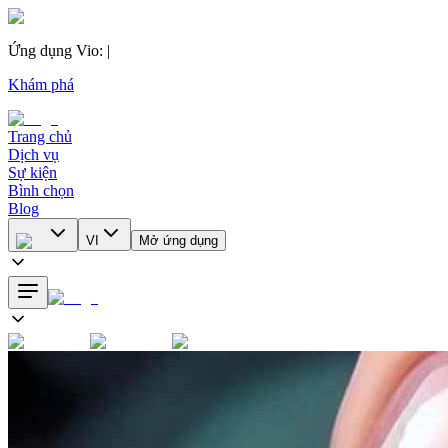
Ứng dụng Vio
:
|
Khám phá
Trang chủ
Dịch vụ
Sự kiện
Bình chọn
Blog
VI
Mở ứng dụng