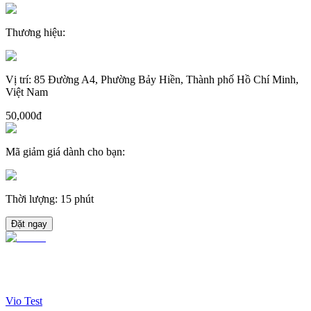
Thương hiệu
:
Vị trí
:
85 Đường A4, Phường Bảy Hiền, Thành phố Hồ Chí Minh,
Việt Nam
50,000đ
Mã giảm giá dành cho bạn
:
Thời lượng
:
15 phút
Đặt ngay
Vio Test