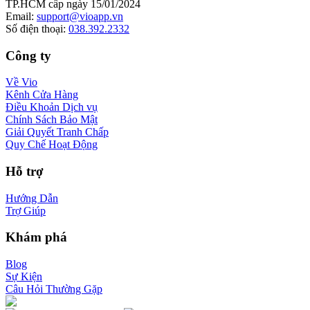
TP.HCM cấp ngày 15/01/2024
Email
:
support@vioapp.vn
Số điện thoại
:
038.392.2332
Công ty
Về Vio
Kênh Cửa Hàng
Điều Khoản Dịch vụ
Chính Sách Bảo Mật
Giải Quyết Tranh Chấp
Quy Chế Hoạt Động
Hỗ trợ
Hướng Dẫn
Trợ Giúp
Khám phá
Blog
Sự Kiện
Câu Hỏi Thường Gặp