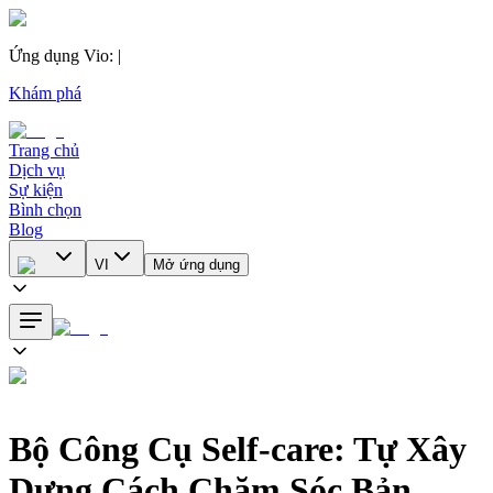
Ứng dụng Vio
:
|
Khám phá
Trang chủ
Dịch vụ
Sự kiện
Bình chọn
Blog
VI
Mở ứng dụng
Bộ Công Cụ Self-care: Tự Xây
Dựng Cách Chăm Sóc Bản