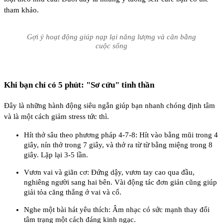
tham khảo.
Gợi ý hoạt động giúp nạp lại năng lượng và cân bằng
cuộc sống
Khi bạn chỉ có 5 phút: "Sơ cứu" tinh thần
Đây là những hành động siêu ngắn giúp bạn nhanh chóng định tâm
và là một
cách giảm stress
tức thì.
Hít thở sâu theo phương pháp 4-7-8: Hít vào bằng mũi trong 4
giây, nín thở trong 7 giây, và thở ra từ từ bằng miệng trong 8
giây. Lặp lại 3-5 lần.
Vươn vai và giãn cơ: Đứng dậy, vươn tay cao qua đầu,
nghiêng người sang hai bên. Vài động tác đơn giản cũng giúp
giải tỏa căng thẳng ở vai và cổ.
Nghe một bài hát yêu thích: Âm nhạc có sức mạnh thay đổi
tâm trạng một cách đáng kinh ngạc.