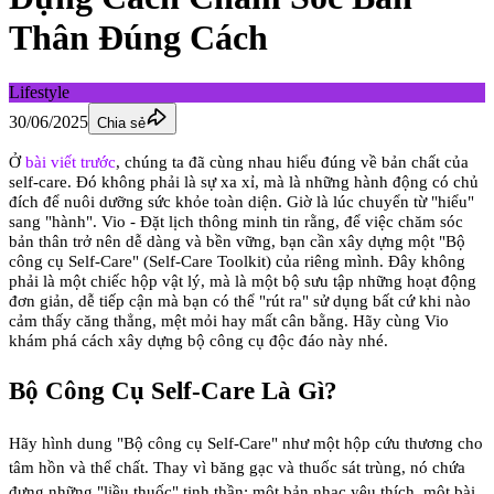
Thân Đúng Cách
Lifestyle
30/06/2025
Chia sẻ
Ở
bài viết trước
, chúng ta đã cùng nhau hiểu đúng về bản chất của
self-care. Đó không phải là sự xa xỉ, mà là những hành động có chủ
đích để nuôi dưỡng sức khỏe toàn diện. Giờ là lúc chuyển từ "hiểu"
sang "hành".
Vio - Đặt lịch thông minh
tin rằng, để việc chăm sóc
bản thân trở nên dễ dàng và bền vững, bạn cần xây dựng một "Bộ
công cụ Self-Care" (Self-Care Toolkit) của riêng mình. Đây không
phải là một chiếc hộp vật lý, mà là một bộ sưu tập những hoạt động
đơn giản, dễ tiếp cận mà bạn có thể "rút ra" sử dụng bất cứ khi nào
cảm thấy căng thẳng, mệt mỏi hay mất cân bằng. Hãy cùng Vio
khám phá cách xây dựng bộ công cụ độc đáo này nhé.
Bộ Công Cụ Self-Care Là Gì?
Hãy hình dung "Bộ công cụ Self-Care" như một hộp cứu thương cho
tâm hồn và thể chất. Thay vì băng gạc và thuốc sát trùng, nó chứa
đựng những "liều thuốc" tinh thần: một bản nhạc yêu thích, một bài