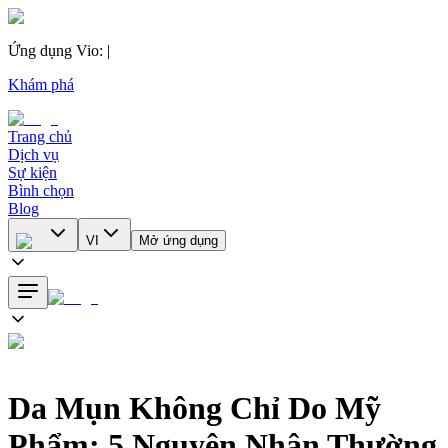
Ứng dụng Vio
:
|
Khám phá
Trang chủ
Dịch vụ
Sự kiện
Bình chọn
Blog
VI
Mở ứng dụng
Da Mụn Không Chỉ Do Mỹ
Phẩm: 5 Nguyên Nhân Thường