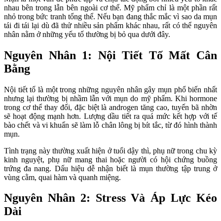
nhau bên trong lẫn bên ngoài cơ thể. Mỹ phẩm chỉ là một phần rất 
nhỏ trong bức tranh tổng thể. Nếu bạn đang thắc mắc vì sao da mụn 
tái đi tái lại dù đã thử nhiều sản phẩm khác nhau, rất có thể nguyên 
nhân nằm ở những yếu tố thường bị bỏ qua dưới đây.
Nguyên Nhân 1: Nội Tiết Tố Mất Cân 
Bằng
Nội tiết tố là một trong những nguyên nhân gây mụn phổ biến nhất 
nhưng lại thường bị nhầm lẫn với mụn do mỹ phẩm. Khi hormone 
trong cơ thể thay đổi, đặc biệt là androgen tăng cao, tuyến bã nhờn 
sẽ hoạt động mạnh hơn. Lượng dầu tiết ra quá mức kết hợp với tế 
bào chết và vi khuẩn sẽ làm lỗ chân lông bị bít tắc, từ đó hình thành 
mụn.
Tình trạng này thường xuất hiện ở tuổi dậy thì, phụ nữ trong chu kỳ 
kinh nguyệt, phụ nữ mang thai hoặc người có hội chứng buồng 
trứng đa nang. Dấu hiệu dễ nhận biết là mụn thường tập trung ở 
vùng cằm, quai hàm và quanh miệng.
Nguyên Nhân 2: Stress Và Áp Lực Kéo 
Dài