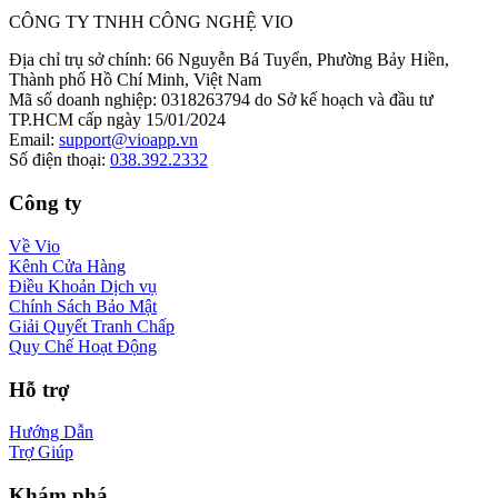
CÔNG TY TNHH CÔNG NGHỆ VIO
Địa chỉ trụ sở chính
:
66 Nguyễn Bá Tuyển, Phường Bảy Hiền,
Thành phố Hồ Chí Minh, Việt Nam
Mã số doanh nghiệp
:
0318263794 do Sở kế hoạch và đầu tư
TP.HCM cấp ngày 15/01/2024
Email
:
support@vioapp.vn
Số điện thoại
:
038.392.2332
Công ty
Về Vio
Kênh Cửa Hàng
Điều Khoản Dịch vụ
Chính Sách Bảo Mật
Giải Quyết Tranh Chấp
Quy Chế Hoạt Động
Hỗ trợ
Hướng Dẫn
Trợ Giúp
Khám phá