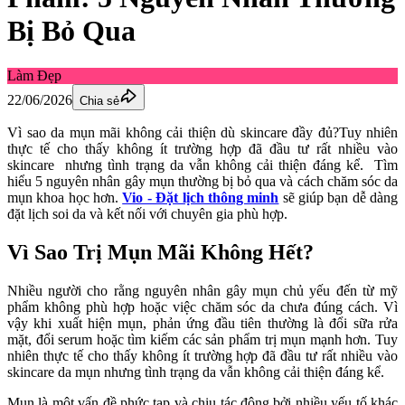
Bị Bỏ Qua
Làm Đẹp
22/06/2026
Chia sẻ
Vì sao da mụn mãi không cải thiện dù skincare đầy đủ?Tuy nhiên 
thực tế cho thấy không ít trường hợp đã đầu tư rất nhiều vào 
skincare
 nhưng tình trạng da vẫn không cải thiện đáng kể.  Tìm 
hiểu 5 nguyên nhân gây mụn thường bị bỏ qua và cách chăm sóc da 
mụn khoa học hơn. 
Vio - Đặt lịch thông minh
 sẽ giúp bạn dễ dàng 
đặt lịch soi da và kết nối với chuyên gia phù hợp.
Vì Sao Trị Mụn Mãi Không Hết?
Nhiều người cho rằng nguyên nhân gây mụn chủ yếu đến từ mỹ 
phẩm không phù hợp hoặc việc chăm sóc da chưa đúng cách. Vì 
vậy khi xuất hiện mụn, phản ứng đầu tiên thường là đổi sữa rửa 
mặt, đổi serum hoặc tìm kiếm các sản phẩm trị mụn mạnh hơn. Tuy 
nhiên thực tế cho thấy không ít trường hợp đã đầu tư rất nhiều vào 
skincare da mụn nhưng tình trạng da vẫn không cải thiện đáng kể.
Mụn là một vấn đề phức tạp và chịu tác động bởi nhiều yếu tố khác 