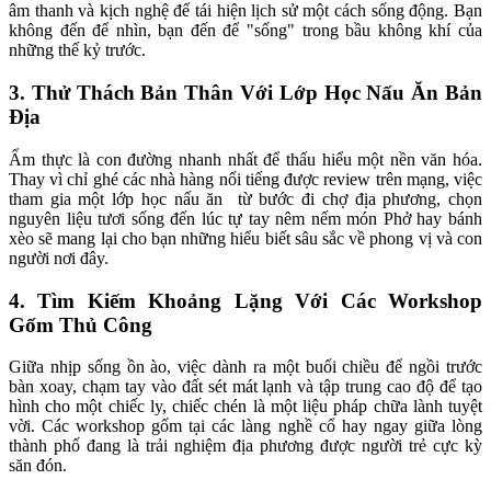
âm thanh và kịch nghệ để tái hiện lịch sử một cách sống động. Bạn 
không đến để nhìn, bạn đến để "sống" trong bầu không khí của 
những thế kỷ trước.
3. Thử Thách Bản Thân Với Lớp Học Nấu Ăn Bản 
Địa
Ẩm thực là con đường nhanh nhất để thấu hiểu một nền văn hóa. 
Thay vì chỉ ghé các nhà hàng nổi tiếng được review trên mạng, việc 
tham gia một lớp học nấu ăn  từ bước đi chợ địa phương, chọn 
nguyên liệu tươi sống đến lúc tự tay nêm nếm món Phở hay bánh 
xèo sẽ mang lại cho bạn những hiểu biết sâu sắc về phong vị và con 
người nơi đây.
4. Tìm Kiếm Khoảng Lặng Với Các Workshop 
Gốm Thủ Công
Giữa nhịp sống ồn ào, việc dành ra một buổi chiều để ngồi trước 
bàn xoay, chạm tay vào đất sét mát lạnh và tập trung cao độ để tạo 
hình cho một chiếc ly, chiếc chén là một liệu pháp chữa lành tuyệt 
vời. Các workshop gốm tại các làng nghề cổ hay ngay giữa lòng 
thành phố đang là trải nghiệm địa phương được người trẻ cực kỳ 
săn đón.