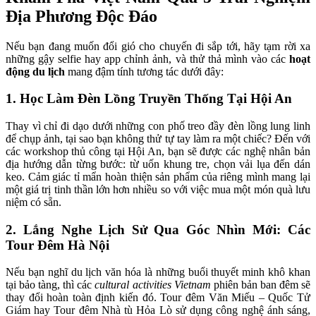
Địa Phương Độc Đáo
Nếu bạn đang muốn đổi gió cho chuyến đi sắp tới, hãy tạm rời xa 
những gậy selfie hay app chỉnh ảnh, và thử thả mình vào các 
hoạt 
động du lịch
 mang đậm tính tương tác dưới đây:
1. Học Làm Đèn Lồng Truyền Thống Tại Hội An
Thay vì chỉ đi dạo dưới những con phố treo đầy đèn lồng lung linh 
để chụp ảnh, tại sao bạn không thử tự tay làm ra một chiếc? Đến với 
các workshop thủ công tại Hội An, bạn sẽ được các nghệ nhân bản 
địa hướng dẫn từng bước: từ uốn khung tre, chọn vải lụa đến dán 
keo. Cảm giác tỉ mẩn hoàn thiện sản phẩm của riêng mình mang lại 
một giá trị tinh thần lớn hơn nhiều so với việc mua một món quà lưu 
niệm có sẵn.
2. Lắng Nghe Lịch Sử Qua Góc Nhìn Mới: Các 
Tour Đêm Hà Nội
Nếu bạn nghĩ du lịch văn hóa là những buổi thuyết minh khô khan 
tại bảo tàng, thì các 
cultural activities Vietnam
 phiên bản ban đêm sẽ 
thay đổi hoàn toàn định kiến đó. Tour đêm Văn Miếu – Quốc Tử 
Giám hay Tour đêm Nhà tù Hỏa Lò sử dụng công nghệ ánh sáng, 