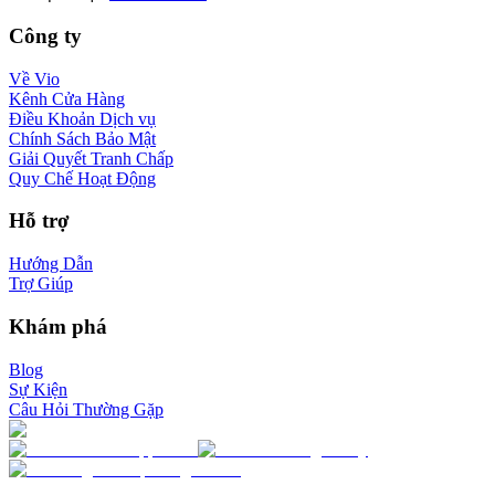
Công ty
Về Vio
Kênh Cửa Hàng
Điều Khoản Dịch vụ
Chính Sách Bảo Mật
Giải Quyết Tranh Chấp
Quy Chế Hoạt Động
Hỗ trợ
Hướng Dẫn
Trợ Giúp
Khám phá
Blog
Sự Kiện
Câu Hỏi Thường Gặp