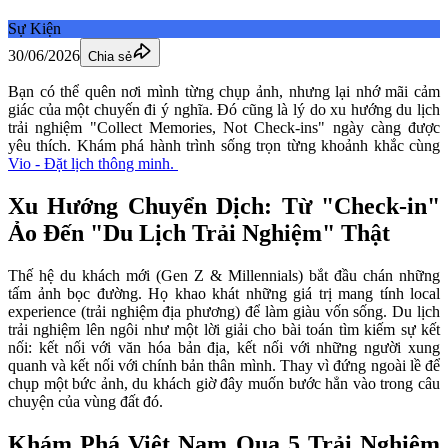
Sự Kiện
30/06/2026
Chia sẻ
Bạn có thể quên nơi mình từng chụp ảnh, nhưng lại nhớ mãi cảm 
giác của một chuyến đi ý nghĩa. Đó cũng là lý do xu hướng du lịch 
trải nghiệm "Collect Memories, Not Check-ins" ngày càng được 
yêu thích. Khám phá hành trình sống trọn từng khoảnh khắc cùng 
Vio - Đặt lịch thông minh. 
Xu Hướng Chuyển Dịch: Từ "Check-in" 
Ảo Đến "Du Lịch Trải Nghiệm" Thật
Thế hệ du khách mới (Gen Z & Millennials) bắt đầu chán những 
tấm ảnh bọc đường. Họ khao khát những giá trị mang tính local 
experience (trải nghiệm địa phương) để làm giàu vốn sống. Du lịch 
trải nghiệm lên ngôi như một lời giải cho bài toán tìm kiếm sự kết 
nối: kết nối với văn hóa bản địa, kết nối với những người xung 
quanh và kết nối với chính bản thân mình. Thay vì đứng ngoài lề để 
chụp một bức ảnh, du khách giờ đây muốn bước hẳn vào trong câu 
chuyện của vùng đất đó.
Khám Phá Việt Nam Qua 5 Trải Nghiệm 