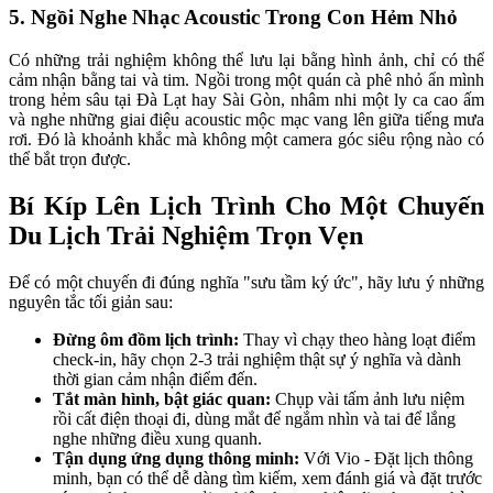
5. Ngồi Nghe Nhạc Acoustic Trong Con Hẻm Nhỏ
Có những trải nghiệm không thể lưu lại bằng hình ảnh, chỉ có thể 
cảm nhận bằng tai và tim. Ngồi trong một quán cà phê nhỏ ẩn mình 
trong hẻm sâu tại Đà Lạt hay Sài Gòn, nhâm nhi một ly ca cao ấm 
và nghe những giai điệu acoustic mộc mạc vang lên giữa tiếng mưa 
rơi. Đó là khoảnh khắc mà không một camera góc siêu rộng nào có 
thể bắt trọn được.
Bí Kíp Lên Lịch Trình Cho Một Chuyến 
Du Lịch Trải Nghiệm Trọn Vẹn
Để có một chuyến đi đúng nghĩa "sưu tầm ký ức", hãy lưu ý những 
nguyên tắc tối giản sau:
Đừng ôm đồm lịch trình: 
Thay vì chạy theo hàng loạt điểm 
check-in, hãy chọn 2-3 trải nghiệm thật sự ý nghĩa và dành 
thời gian cảm nhận điểm đến.
Tắt màn hình, bật giác quan: 
Chụp vài tấm ảnh lưu niệm 
rồi cất điện thoại đi, dùng mắt để ngắm nhìn và tai để lắng 
nghe những điều xung quanh.
Tận dụng ứng dụng thông minh: 
Với Vio - Đặt lịch thông 
minh, bạn có thể dễ dàng tìm kiếm, xem đánh giá và đặt trước 