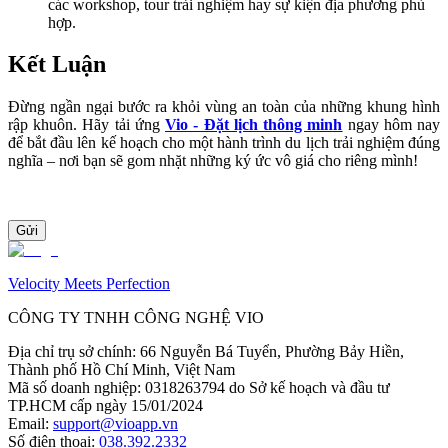
các workshop, tour trải nghiệm hay sự kiện địa phương phù 
hợp.
Kết Luận
Đừng ngần ngại bước ra khỏi vùng an toàn của những khung hình 
rập khuôn. Hãy tải ứng 
Vio - Đặt lịch thông minh
 ngay hôm nay 
để bắt đầu lên kế hoạch cho một hành trình du lịch trải nghiệm đúng 
nghĩa – nơi bạn sẽ gom nhặt những ký ức vô giá cho riêng mình!
Gửi
Velocity Meets Perfection
CÔNG TY TNHH CÔNG NGHỆ VIO
Địa chỉ trụ sở chính
:
66 Nguyễn Bá Tuyển, Phường Bảy Hiền,
Thành phố Hồ Chí Minh, Việt Nam
Mã số doanh nghiệp
:
0318263794 do Sở kế hoạch và đầu tư
TP.HCM cấp ngày 15/01/2024
Email
:
support@vioapp.vn
Số điện thoại
:
038.392.2332