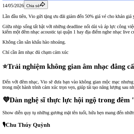
14/05/2026
Chia sẻ
Lần đầu tiên, Vio gửi tặng ưu đãi giảm đến 50% giá vé cho khán gi
Giữa nhịp sống tất bật với những deadline nối dài và áp lực công vi
kiếm một đêm nhạc acoustic tại quận 1 hay địa điểm nghe nhạc live 
Không cần sân khấu hào nhoáng.
Chỉ cần âm nhạc đủ chạm cảm xúc 
⭐Trải nghiệm không gian âm nhạc đẳng cấ
Đến với đêm nhạc, Vio sẽ đưa bạn vào không gian mộc mạc nhưng đầ
trong một hành trình cảm xúc trọn vẹn, giúp tái tạo năng lượng sau 
💜Dàn nghệ sĩ thực lực hội ngộ trong đêm
Show diễn quy tụ những gương mặt tên tuổi, hứa hẹn mang đến những
🎙️Chu Thúy Quỳnh