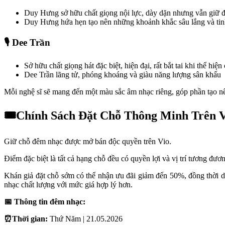
Duy Hưng sở hữu chất giọng nội lực, dày dặn nhưng vẫn giữ đư
Duy Hưng hứa hẹn tạo nên những khoảnh khắc sâu lắng và tinh 
🎙️ Dee Trần
Sở hữu chất giọng hát đặc biệt, hiện đại, rất bắt tai khi thể hi
Dee Trần lãng tử, phóng khoáng và giàu năng lượng sân khấu
Mỗi nghệ sĩ sẽ mang đến một màu sắc âm nhạc riêng, góp phần tạo n
🎟️Chính Sách Đặt Chỗ Thông Minh Trên 
Giữ chỗ đêm nhạc được mở bán độc quyền trên Vio.
Điểm đặc biệt là tất cả hạng chỗ đều có quyền lợi và vị trí tương đư
Khán giả đặt chỗ sớm có thể nhận ưu đãi giảm đến 50%, đồng thời dễ
nhạc chất lượng với mức giá hợp lý hơn.
📅 Thông tin đêm nhạc:
⏰Thời gian: 
Thứ Năm | 21.05.2026