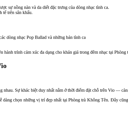
ợc sự nồng nàn và da diết đặc trưng của dòng nhạc tình ca. 
tế trên sân khấu. 
ện các dòng nhạc Pop Ballad và những bản tình ca  
ên hành trình cảm xúc đa dạng cho khán giả trong đêm nhạc tại Phòng
Vio
ơng nhau. Sự khác biệt duy nhất nằm ở thời điểm đặt chỗ trên Vio — càn
 dàng chọn những vị trí đẹp nhất tại Phòng trà Không Tên. Đây cũng 