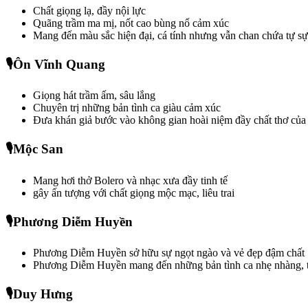
Chất giọng lạ, đầy nội lực
Quãng trầm ma mị, nốt cao bùng nổ cảm xúc
Mang đến màu sắc hiện đại, cá tính nhưng vẫn chan chứa tự s
🎙️Ôn Vĩnh Quang
Giọng hát trầm ấm, sâu lắng
Chuyên trị những bản tình ca giàu cảm xúc
Đưa khán giả bước vào không gian hoài niệm đầy chất thơ củ
🎙️Mộc San 
Mang hơi thở Bolero và nhạc xưa đầy tinh tế
gây ấn tượng với chất giọng mộc mạc, liêu trai
🎙️Phương Diễm Huyền 
Phương Diễm Huyền sở hữu sự ngọt ngào và vẻ đẹp đậm chất
Phương Diễm Huyền mang đến những bản tình ca nhẹ nhàng, ti
🎙️
Duy Hưng 