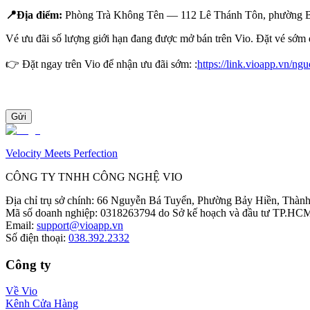
📍Địa điểm:
 Phòng Trà Không Tên — 112 Lê Thánh Tôn, phường 
Vé ưu đãi số lượng giới hạn đang được mở bán trên Vio. Đặt vé sớm đ
👉 Đặt ngay trên Vio để nhận ưu đãi sớm: :
https://link.vioapp.vn/ng
Gửi
Velocity Meets Perfection
CÔNG TY TNHH CÔNG NGHỆ VIO
Địa chỉ trụ sở chính
:
66 Nguyễn Bá Tuyển, Phường Bảy Hiền, Thành
Mã số doanh nghiệp
:
0318263794 do Sở kế hoạch và đầu tư TP.HCM
Email
:
support@vioapp.vn
Số điện thoại
:
038.392.2332
Công ty
Về Vio
Kênh Cửa Hàng