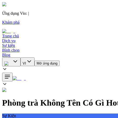
Ứng dụng Vio
:
|
Khám phá
Trang chủ
Dịch vụ
Sự kiện
Bình chọn
Blog
VI
Mở ứng dụng
Phòng trà Không Tên Có Gì Hot
Sự Kiện