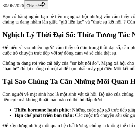
30/06/2026
Chia sẻ
Bạn có hàng nghìn bạn bè trên mạng xã hội nhưng vẫn cảm thấy cô đơ
chúng ta đang nhầm lẫn giữa "giữ liên lạc" và "thực sự kết nối"? Cùn
Nghịch Lý Thời Đại Số: Thừa Tương Tác 
Để hiểu vì sao nhiều người cảm thấy cô đơn trong thời đại số, cần ph
cuộc trò chuyện trực tiếp với sự đồng cảm và sẻ chia thật sự.
Chúng ta đang rơi vào cái bẫy của "sự kết nối ảo". Mạng xã hội cho
"bạn bè" đó lại chẳng có một ai để bạn nhấc máy gọi điện.Một kết nố
Tại Sao Chúng Ta Cần Những Mối Quan H
Con người về mặt sinh học là một sinh vật xã hội. Bộ não của chúng ta 
tiêu cực mà không thuật toán nào có thể bù đắp được:
Thiếu hormone hạnh phúc: 
Những cuộc gặp gỡ trực tiếp giúp
Hạn chế phát triển bản thân:
 Các cuộc trò chuyện sâu sắc giú
Để xây dựng những mối quan hệ chất lượng, chúng ta không thể chỉ 