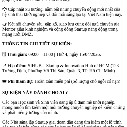
​💡 Cập nhật xu hướng, nắm bắt những chuyển động mới nhất của 
hệ sinh thái khởi nghiệp và đổi mới sáng tạo tại Việt Nam hiện nay.
​🤝 Kết nối chuyên sâu, gặp gỡ, giao lưu cùng đội ngũ chuyên gia, 
Mentor giàu kinh nghiệm và cộng đồng Startup năng động trong 
mạng lưới DMZ.
THÔNG TIN CHI TIẾT SỰ KIỆN:
🗓 
Thời gian:
 09:00 – 11:00 | Thứ 4, ngày 15/04/2026.
📍
 Địa điểm:
 SIHUB – Startup & Innovation Hub of HCM (123 
Trương Định, Phường Võ Thị Sáu, Quận 3, TP. Hồ Chí Minh).
🎟 
Phí tham dự:
 Hoàn toàn miễn phí (Số lượng chỗ ngồi có hạn)
SỰ KIỆN NÀY DÀNH CHO AI ?
​Các bạn Học sinh và Sinh viên đang ấp ủ đam mê khởi nghiệp, 
mong muốn tìm kiếm một môi trường chuyên nghiệp để kiểm chứng 
và phát triển ý tưởng của mình.
​Các Nhà sáng lập Startup giai đoạn đầu đang tìm kiếm một lộ trình 