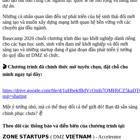
đào tạo bài bản cùng các nguồn lực quốc tế để mở rộng và nâng tầm 
dự án.
​Những cá nhân quan tâm đến sự phát triển của hệ sinh thái đổi mới 
sáng tạo và muốn xây dựng mạng lưới quan hệ bền vững với các 
chuyên gia đầu ngành.
​Basecamp 2026 chuỗi chương trình đào tạo khởi nghiệp dành riêng 
cho các bạn học sinh, sinh viên đam mê khởi nghiệp và đổi mới 
sáng tạo và những startup đang ở giai đoạn đầu phát triển ý tưởng 
do quỹ đầu tư DMZ tổ chức.
​🎬 Chương trình đã chính thức mở tuyển chọn, đặt chỗ cho 
mình ngay tại đây: 
https://drive.google.com/file/d/1uHbekfBdVcOmh7QMHbCZ5kaD
usp=sharing
​Một ý tưởng nhỏ, mà có thể thay đổi cả thế giới đó! Bạn đã sẵn sàng 
chinh phục chưa? ✌️
​Theo dõi các thông báo và diễn biến của chương trình tại:
​𝗭𝗢𝗡𝗘 𝗦𝗧𝗔𝗥𝗧𝗨𝗣𝗦 ( DMZ 𝗩𝗜𝗘𝗧𝗡𝗔𝗠 ) - Accelerator 