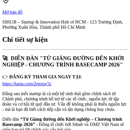
Mở bản đồ
SIHUB – Startup & Innovation Hub of HCM - 123 Trương Định,
Phường Xuân Hòa, Thành phố Hồ Chí Minh
Chi tiết sự kiện
🚀  DIỄN ĐÀN "TỪ GIẢNG ĐƯỜNG ĐẾN KHỞI 
NGHIỆP - CHƯƠNG TRÌNH BASECAMP 2026"
👉 
ĐĂNG KÝ THAM GIA NGAY TẠI
: 
https://luma.com/2etoqw5c
Đằng sau mỗi startup là cả một hệ sinh thái gồm chính sách từ 
Chính phủ, chương trình hỗ trợ từ các tổ chức, nguồn lực từ tập 
đoàn và cơ hội từ quỹ đầu tư. Vấn đề không phải là thiếu nguồn lực 
- mà là bạn đã biết cách tiếp cận và tận dụng chúng hay chưa.
​Diễn đàn 
“Từ Giảng đường đến Khởi nghiệp – Chương trình 
Basecamp 2026” 
- Đồng tổ chức bởi Sihub và DMZ Việt Nam sẽ 
giúp bạn trả lời chính xác câu hỏi này.