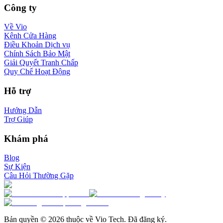
Công ty
Về Vio
Kênh Cửa Hàng
Điều Khoản Dịch vụ
Chính Sách Bảo Mật
Giải Quyết Tranh Chấp
Quy Chế Hoạt Động
Hỗ trợ
Hướng Dẫn
Trợ Giúp
Khám phá
Blog
Sự Kiện
Câu Hỏi Thường Gặp
Bản quyền © 2026 thuộc về Vio Tech. Đã đăng ký.