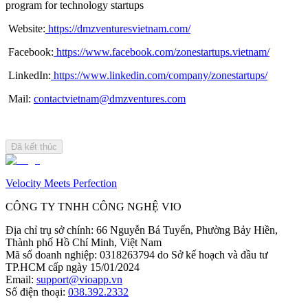
program for technology startups
​ Website:
https://dmzventuresvietnam.com/
​ Facebook:
https://www.facebook.com/zonestartups.vietnam/
​ LinkedIn:
https://www.linkedin.com/company/zonestartups/
​ Mail: 
contactvietnam@dmzventures.com
Đã kết thúc
Velocity Meets Perfection
CÔNG TY TNHH CÔNG NGHỆ VIO
Địa chỉ trụ sở chính
:
66 Nguyễn Bá Tuyển, Phường Bảy Hiền,
Thành phố Hồ Chí Minh, Việt Nam
Mã số doanh nghiệp
:
0318263794 do Sở kế hoạch và đầu tư
TP.HCM cấp ngày 15/01/2024
Email
:
support@vioapp.vn
Số điện thoại
:
038.392.2332