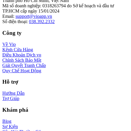
Thành phố Hồ Chí Minh, Việt Nam
Mã số doanh nghiệp
:
0318263794 do Sở kế hoạch và đầu tư
TP.HCM cấp ngày 15/01/2024
Email
:
support@vioapp.vn
Số điện thoại
:
038.392.2332
Công ty
Về Vio
Kênh Cửa Hàng
Điều Khoản Dịch vụ
Chính Sách Bảo Mật
Giải Quyết Tranh Chấp
Quy Chế Hoạt Động
Hỗ trợ
Hướng Dẫn
Trợ Giúp
Khám phá
Blog
Sự Kiện