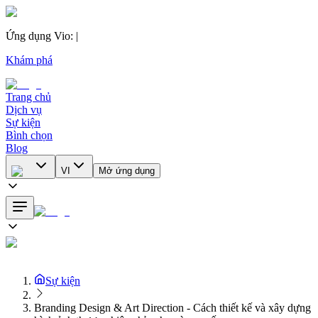
Ứng dụng Vio
:
|
Khám phá
Trang chủ
Dịch vụ
Sự kiện
Bình chọn
Blog
VI
Mở ứng dụng
Sự kiện
Branding Design & Art Direction - Cách thiết kế và xây dựng