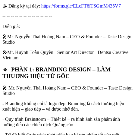
📝 Đăng ký tại đây:
https://forms.gle/ELcFT6iTSGmM435V7
-- -- -- -- -- -- -- -- -- -- -- --
Diễn giả:
🎤Mr. Nguyễn Thái Hoàng Nam – CEO & Founder – Taste Design
Studio
🎤Mr. Huỳnh Toàn Quyền - Senior Art Director - Dentsu Creative
Vietnam
🔹 PHẦN 1: BRANDING DESIGN – LÀM
THƯƠNG HIỆU TỪ GỐC
🎤 Mr. Nguyễn Thái Hoàng Nam – CEO & Founder – Taste Design
Studio
- Branding không chỉ là logo đẹp. Branding là cách thương hiệu
xuất hiện – giao tiếp – và được nhớ đến.
- Quy trình Brainstorm – Thiết kế – ra hình ảnh sản phẩm ảnh
hưởng đến các chiến dịch Quảng cáo.
- Từ đó biết được cách phát triển bao bì sản phẩm tốt của một