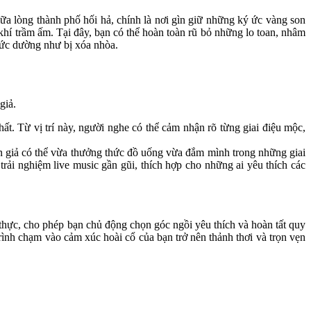
ữa lòng thành phố hối hả, chính là nơi gìn giữ những ký ức vàng son 
hí trầm ấm. Tại đây, bạn có thể hoàn toàn rũ bỏ những lo toan, nhâm 
hức dường như bị xóa nhòa. 
giả. 
. Từ vị trí này, người nghe có thể cảm nhận rõ từng giai điệu mộc, 
n giả có thể vừa thưởng thức đồ uống vừa đắm mình trong những giai 
i nghiệm live music gần gũi, thích hợp cho những ai yêu thích các 
thực, cho phép bạn chủ động chọn góc ngồi yêu thích và hoàn tất quy 
ình chạm vào cảm xúc hoài cổ của bạn trở nên thảnh thơi và trọn vẹn 