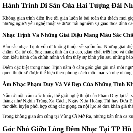
Hành Trình Di Sản Của Hai Tượng Đài Nh
Không gian trình diễn live tối giản luôn là bài toán thử thách mọi
những người yêu nghệ thuật sẽ được trải nghiệm sự giao thoa đỉnh ca
Nhạc Trịnh Và Những Giai Điệu Mang Màu Sắc Chi
Bản sắc nhạc Trịnh vốn dĩ không thuộc về sự ồn ào. Những giai điệ
chậm. Ca từ của ông mang tính ẩn dụ cao, giàu chất triết học và th
đơn kiêu hãnh của chính mình và tìm thấy sự bình yên sau những bão
Điểm đặc biệt trong nhạc Trịnh nằm ở cảm giác gần gũi mà mỗi ngườ
quen thuộc sẽ được thể hiện theo phong cách mộc mạc và nhẹ nhàng 
Âm Nhạc Phạm Duy Và Vẻ Đẹp Của Những Tình Kh
Nằm ở một  cảm xúc khác, thế giới nghệ thuật của Phạm Duy lại là  
tháng như Nghìn Trùng Xa Cách, Ngày Xưa Hoàng Thị hay Đưa Em T
thơ điêu luyện phối hợp cùng các giọng ca nội lực sẽ đưa khán giả t
Trong không gian ấm cúng tại Vừng Ơi Mở Ra, những bản tình ca xưa 
Góc Nhỏ Giữa Lòng Đêm Nhạc Tại TP Hồ 