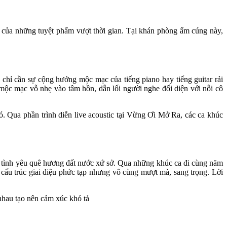
n của những tuyệt phẩm vượt thời gian. Tại khán phòng ấm cúng này, 
hỉ cần sự cộng hưởng mộc mạc của tiếng piano hay tiếng guitar rải 
mộc mạc vỗ nhẹ vào tâm hồn, dẫn lối người nghe đối diện với nỗi cô 
 Qua phần trình diễn live acoustic tại Vừng Ơi Mở Ra, các ca khúc 
 
g tình yêu quê hương đất nước xứ sở. Qua những khúc ca đi cùng năm 
trúc giai điệu phức tạp nhưng vô cùng mượt mà, sang trọng. Lời 
nhau tạo nên cảm xúc khó tả 