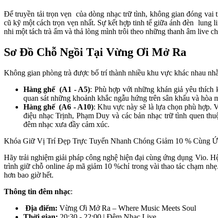
Để truyền tải trọn vẹn  của dòng nhạc trữ tình, không gian đóng vai
cũ kỹ một cách trọn vẹn nhất. Sự kết hợp tinh tế giữa ánh đèn  lung
nhi một tách trà ấm và thả lòng mình trôi theo những thanh âm live 
Sơ Đồ Chỗ Ngồi Tại Vừng Ơi Mở Ra 
Không gian phòng trà được bố trí thành nhiều khu vực khác nhau nh
Hàng ghế  (A1 - A5)
: Phù hợp với những khán giả yêu thích 
quan sát những khoảnh khắc ngẫu hứng trên sân khấu và hòa 
Hàng ghế  (A6 - A10)
: Khu vực này sẽ là lựa chọn phù hợp. 
điệu nhạc Trịnh, Phạm Duy và các bản nhạc trữ tình quen thu
đêm nhạc xưa đầy cảm xúc.
Khóa Giữ Vị Trí Đẹp Trực Tuyến Nhanh Chóng Giảm 10 % Cùng 
Hãy trải nghiệm giải pháp công nghệ hiện đại cùng ứng dụng Vio. Hệ 
trình giữ chỗ online áp mã giảm 10 %chỉ trong vài thao tác chạm nhẹ
hơn bao giờ hết. 
Thông tin đêm nhạc
: 
Địa điểm:
 Vừng Ơi Mở Ra – Where Music Meets Soul
Thời gian:
 20:30 - 22:00 | Đêm Nhạc Live