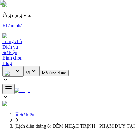
Ứng dụng Vio
:
|
Khám phá
Trang chủ
Dịch vụ
Sự kiện
Bình chọn
Blog
VI
Mở ứng dụng
Sự kiện
(Lịch diễn tháng 6) ĐÊM NHẠC TRỊNH - PHẠM DUY T