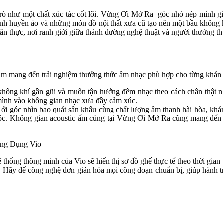
 trò như một chất xúc tác cốt lõi. Vừng Ơi Mở Ra  góc nhỏ nép mình gi
 linh huyền ảo và những món đồ nội thất xưa cũ tạo nên một bầu không k
chân thực, nơi ranh giới giữa thánh đường nghệ thuật và người thưởng t
ằm mang đến trải nghiệm thưởng thức âm nhạc phù hợp cho từng khán 
không khí gần gũi và muốn tận hưởng đêm nhạc theo cách chân thật nhất
mình vào không gian nhạc xưa đầy cảm xúc.
Với góc nhìn bao quát sân khấu cùng chất lượng âm thanh hài hòa, khá
ộc. Không gian acoustic ấm cúng tại Vừng Ơi Mở Ra cũng mang đến trả
Ứng Dụng Vio
thống thông minh của Vio sẽ hiển thị sơ đồ ghế thực tế theo thời gian 
. Hãy để công nghệ đơn giản hóa mọi công đoạn chuẩn bị, giúp hành tr