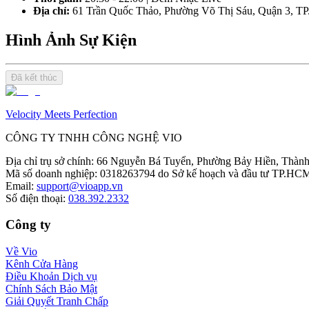
Địa chỉ:
 61 Trần Quốc Thảo, Phường Võ Thị Sáu, Quận 3, 
Hình Ảnh Sự Kiện
Đã kết thúc
Velocity Meets Perfection
CÔNG TY TNHH CÔNG NGHỆ VIO
Địa chỉ trụ sở chính
:
66 Nguyễn Bá Tuyển, Phường Bảy Hiền, Thành
Mã số doanh nghiệp
:
0318263794 do Sở kế hoạch và đầu tư TP.HCM
Email
:
support@vioapp.vn
Số điện thoại
:
038.392.2332
Công ty
Về Vio
Kênh Cửa Hàng
Điều Khoản Dịch vụ
Chính Sách Bảo Mật
Giải Quyết Tranh Chấp