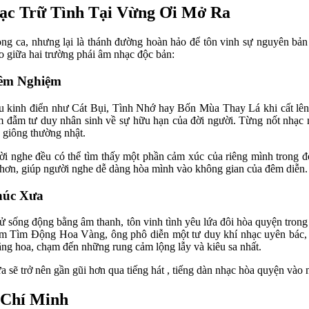
ạc Trữ Tình Tại Vừng Ơi Mở Ra
 giọng ca, nhưng lại là thánh đường hoàn hảo để tôn vinh sự nguyên bả
o giữa hai trường phái âm nhạc độc bản:
êm Nghiệm 
u kinh điển như Cát Bụi, Tình Nhớ hay Bốn Mùa Thay Lá khi cất lên c
ấm đẫm tư duy nhân sinh về sự hữu hạn của đời người. Từng nốt nhạc 
 giông thường nhật. 
i nghe đều có thể tìm thấy một phần cảm xúc của riêng mình trong đó.
hơn, giúp người nghe dễ dàng hòa mình vào không gian của đêm diễn.
úc Xưa 
sử sống động bằng âm thanh, tôn vinh tình yêu lứa đôi hòa quyện tron
ìm Động Hoa Vàng, ông phô diễn một tư duy khí nhạc uyên bác, cấu 
hăng hoa, chạm đến những rung cảm lộng lẫy và kiêu sa nhất.
sẽ trở nên gần gũi hơn qua tiếng hát , tiếng dàn nhạc hòa quyện vào 
Chí Minh 