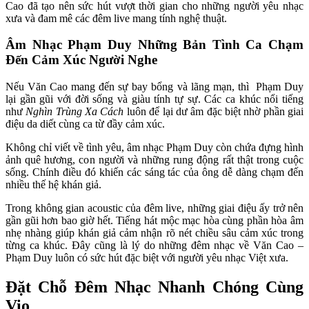
Cao đã tạo nên sức hút vượt thời gian cho những người yêu nhạc 
xưa và đam mê các đêm live mang tính nghệ thuật.
Âm Nhạc Phạm Duy Những Bản Tình Ca Chạm 
Đến Cảm Xúc Người Nghe
Nếu Văn Cao mang đến sự bay bổng và lãng mạn, thì  Phạm Duy 
lại gần gũi với đời sống và giàu tính tự sự. Các ca khúc nổi tiếng 
như 
Nghìn Trùng Xa Cách
 luôn để lại dư âm đặc biệt nhờ phần giai 
điệu da diết cùng ca từ đầy cảm xúc.
Không chỉ viết về tình yêu, âm nhạc Phạm Duy còn chứa đựng hình 
ảnh quê hương, con người và những rung động rất thật trong cuộc 
sống. Chính điều đó khiến các sáng tác của ông dễ dàng chạm đến 
nhiều thế hệ khán giả.
Trong không gian acoustic của đêm live, những giai điệu ấy trở nên 
gần gũi hơn bao giờ hết. Tiếng hát mộc mạc hòa cùng phần hòa âm 
nhẹ nhàng giúp khán giả cảm nhận rõ nét chiều sâu cảm xúc trong 
từng ca khúc. Đây cũng là lý do những đêm nhạc về Văn Cao – 
Phạm Duy luôn có sức hút đặc biệt với người yêu nhạc Việt xưa.
Đặt Chỗ Đêm Nhạc Nhanh Chóng Cùng 
Vio