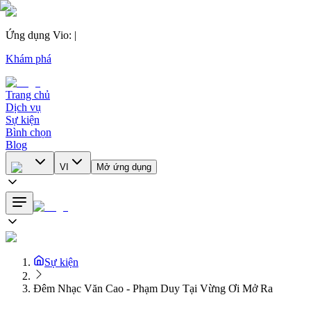
Ứng dụng Vio
:
|
Khám phá
Trang chủ
Dịch vụ
Sự kiện
Bình chọn
Blog
VI
Mở ứng dụng
Sự kiện
Đêm Nhạc Văn Cao - Phạm Duy Tại Vừng Ơi Mở Ra