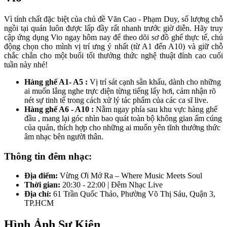
Vì tính chất đặc biệt của chủ đề Văn Cao - Phạm Duy, số lượng chỗ 
ngồi tại quán luôn được lấp đầy rất nhanh trước giờ diễn. Hãy truy 
cập ứng dụng Vio ngay hôm nay để theo dõi sơ đồ ghế thực tế, chủ 
động chọn cho mình vị trí ưng ý nhất (từ A1 đến A10) và giữ chỗ 
chắc chắn cho một buổi tối thưởng thức nghệ thuật đỉnh cao cuối 
tuần này nhé!
Hàng ghế A1- A5 :
 Vị trí sát cạnh sân khấu, dành cho những 
ai muốn lắng nghe trực diện từng tiếng lấy hơi, cảm nhận rõ 
nét sự tinh tế trong cách xử lý tác phẩm của các ca sĩ live.
Hàng ghế A6 - A10 :
 Nằm ngay phía sau khu vực hàng ghế 
đầu , mang lại góc nhìn bao quát toàn bộ không gian ấm cúng 
của quán, thích hợp cho những ai muốn yên tĩnh thưởng thức 
âm nhạc bên người thân.
Thông tin đêm nhạc: 
Địa điểm:
 Vừng Ơi Mở Ra – Where Music Meets Soul
Thời gian:
 20:30 - 22:00 | Đêm Nhạc Live
Địa chỉ:
 61 Trần Quốc Thảo, Phường Võ Thị Sáu, Quận 3, 
TP.HCM
Hình Ảnh Sự Kiện