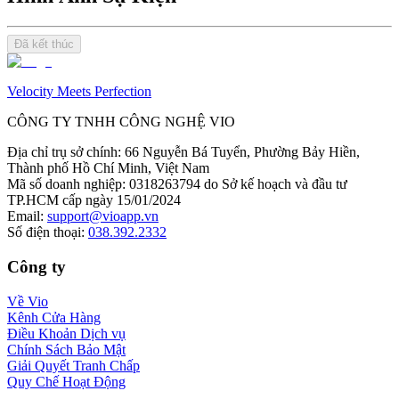
Đã kết thúc
Velocity Meets Perfection
CÔNG TY TNHH CÔNG NGHỆ VIO
Địa chỉ trụ sở chính
:
66 Nguyễn Bá Tuyển, Phường Bảy Hiền,
Thành phố Hồ Chí Minh, Việt Nam
Mã số doanh nghiệp
:
0318263794 do Sở kế hoạch và đầu tư
TP.HCM cấp ngày 15/01/2024
Email
:
support@vioapp.vn
Số điện thoại
:
038.392.2332
Công ty
Về Vio
Kênh Cửa Hàng
Điều Khoản Dịch vụ
Chính Sách Bảo Mật
Giải Quyết Tranh Chấp
Quy Chế Hoạt Động