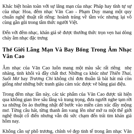
Khác biệt hoàn toàn với sự lãng mạn của nhạc Pháp hay tính tự sự 
của nhạc Hoa, đêm nhạc Văn Cao - Phạm Duy mang một quy 
chuẩn nghệ thuật rất riêng: hoành tráng về tầm vóc nhưng lại vô 
cùng gần gũi trong tâm thức người Việt.
Đến với đêm nhạc, khán giả sẽ được thưởng thức trọn vẹn hai dòng 
chảy âm nhạc đặc trưng
Thế Giới Lãng Mạn Và Bay Bổng Trong Âm Nhạc 
Văn Cao 
Âm nhạc của Văn Cao luôn mang một màu sắc rất riêng  nhẹ 
nhàng, tinh khôi và đầy chất thơ. Những ca khúc như 
Thiên Thai
, 
Suối Mơ
 hay 
Trương Chi
 không chỉ đơn thuần là bài hát mà còn 
giống như những bức tranh giàu cảm xúc được vẽ bằng giai điệu.
Trong đêm nhạc lần này, các tác phẩm của Văn Cao được tái hiện 
qua không gian live sâu lắng và trang trọng, đưa người nghe tạm rời 
xa những ồn ào thường nhật để bước vào miền cảm xúc đầy mộng 
mơ. Từng câu hát, từng thanh âm vang lên như mở ra một thế giới 
nghệ thuật cổ điển nhưng vẫn đủ sức chạm đến trái tim khán giả 
hôm nay.
Không cần sự phô trương, chính vẻ đẹp tinh tế trong âm nhạc Văn 