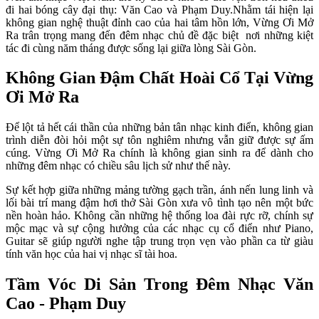
đi hai bóng cây đại thụ: Văn Cao và Phạm Duy.Nhằm tái hiện lại 
không gian nghệ thuật đỉnh cao của hai tâm hồn lớn, Vừng Ơi Mở 
Ra trân trọng mang đến đêm nhạc chủ đề đặc biệt  nơi những kiệt 
tác đi cùng năm tháng được sống lại giữa lòng Sài Gòn.
Không Gian Đậm Chất Hoài Cổ Tại Vừng 
Ơi Mở Ra
Để lột tả hết cái thần của những bản tân nhạc kinh điển, không gian 
trình diễn đòi hỏi một sự tôn nghiêm nhưng vẫn giữ được sự ấm 
cúng. Vừng Ơi Mở Ra chính là không gian sinh ra để dành cho 
những đêm nhạc có chiều sâu lịch sử như thế này.
Sự kết hợp giữa những mảng tường gạch trần, ánh nến lung linh và 
lối bài trí mang đậm hơi thở Sài Gòn xưa vô tình tạo nên một bức 
nền hoàn hảo. Không cần những hệ thống loa đài rực rỡ, chính sự 
mộc mạc và sự cộng hưởng của các nhạc cụ cổ điển như Piano, 
Guitar sẽ giúp người nghe tập trung trọn vẹn vào phần ca từ giàu 
tính văn học của hai vị nhạc sĩ tài hoa.
Tầm Vóc Di Sản Trong Đêm Nhạc Văn 
Cao - Phạm Duy