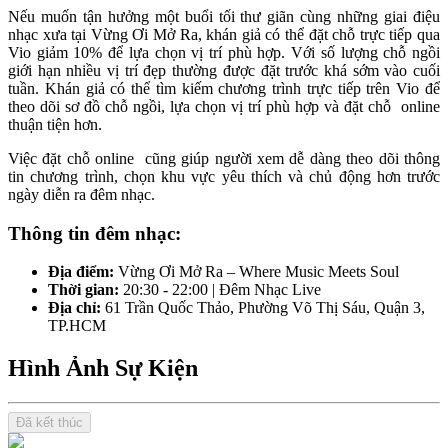
Nếu muốn tận hưởng một buổi tối thư giãn cùng những giai điệu 
nhạc xưa tại Vừng Ơi Mở Ra, khán giả có thể đặt chỗ trực tiếp qua 
Vio giảm 10% để lựa chọn vị trí phù hợp. Với số lượng chỗ ngồi 
giới hạn nhiều vị trí đẹp thường được đặt trước khá sớm vào cuối 
tuần. Khán giả có thể tìm kiếm chương trình trực tiếp trên Vio để 
theo dõi sơ đồ chỗ ngồi, lựa chọn vị trí phù hợp và đặt chỗ  online 
thuận tiện hơn.
Việc đặt chỗ online  cũng giúp người xem dễ dàng theo dõi thông 
tin chương trình, chọn khu vực yêu thích và chủ động hơn trước 
ngày diễn ra đêm nhạc.
Thông tin đêm nhạc: 
Địa điểm:
 Vừng Ơi Mở Ra – Where Music Meets Soul
Thời gian:
 20:30 - 22:00 | Đêm Nhạc Live
Địa chỉ:
 61 Trần Quốc Thảo, Phường Võ Thị Sáu, Quận 3, 
TP.HCM
Hình Ảnh Sự Kiện
Đã kết thúc