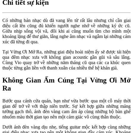
Chi tiết sự kiện
Có những bản nhạc dù đã vang lên từ rất lâu nhưng chỉ cần giai 
điệu cất lên cũng đủ khiến người nghe nhớ về những ký ức cũ. 
Giữa nhịp sống vội vã, đôi khi ai cũng muốn tìm cho mình một 
khoảng lặng để thư giãn, lắng nghe âm nhạc và ngẫm lại những cảm 
xúc đã từng đi qua.
Tại Vừng Ơi Mở Ra, những giai điệu hoài niệm ấy sẽ được tái hiện 
qua đêm nhạc xưa với không gian acoustic gần gũi và sâu lắng. 
Cùng Vio quay trở về những năm tháng cũ qua các ca khúc quen 
thuộc từng gắn liền với thanh xuân của nhiều thế hệ khán giả.
Không Gian Ấm Cúng Tại Vừng Ơi Mở 
Ra
Bước qua cánh cửa quán, bạn như vừa bước qua một cỗ máy thời 
gian để trở về với thập niên trước. Sự kết hợp giữa những mảng 
tường gạch thô, ánh đèn vàng cam ấm áp cùng những bộ bàn ghế 
nhuốm màu thời gian tạo nên một cảm giác vô cùng thân thuộc. 
Dưới ánh đèn vàng dịu nhẹ, tiếng guitar mộc kết hợp cùng những 
giai điệu nhạc xưa tạo nên một không gian đầy cảm xúc. Khoảng 