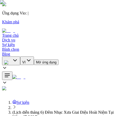
Ứng dụng Vio
:
|
Khám phá
Trang chủ
Dịch vụ
Sự kiện
Bình chọn
Blog
VI
Mở ứng dụng
Sự kiện
(Lịch diễn tháng 6) Đêm Nhạc Xưa Giai Điệu Hoài Niệm Tại