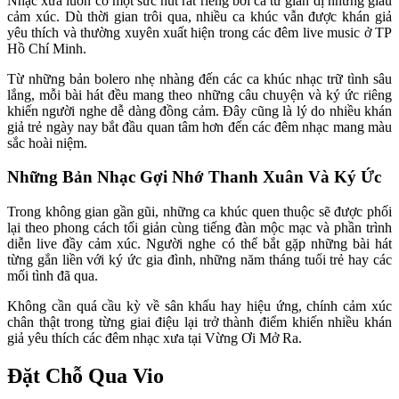
Nhạc xưa luôn có một sức hút rất riêng bởi ca từ giản dị nhưng giàu 
cảm xúc. Dù thời gian trôi qua, nhiều ca khúc vẫn được khán giả 
yêu thích và thường xuyên xuất hiện trong các đêm live music ở TP 
Hồ Chí Minh.
Từ những bản bolero nhẹ nhàng đến các ca khúc nhạc trữ tình sâu 
lắng, mỗi bài hát đều mang theo những câu chuyện và ký ức riêng 
khiến người nghe dễ dàng đồng cảm. Đây cũng là lý do nhiều khán 
giả trẻ ngày nay bắt đầu quan tâm hơn đến các đêm nhạc mang màu 
sắc hoài niệm.
Những Bản Nhạc Gợi Nhớ Thanh Xuân Và Ký Ức
Trong không gian gần gũi, những ca khúc quen thuộc sẽ được phối 
lại theo phong cách tối giản cùng tiếng đàn mộc mạc và phần trình 
diễn live đầy cảm xúc. Người nghe có thể bắt gặp những bài hát 
từng gắn liền với ký ức gia đình, những năm tháng tuổi trẻ hay các 
mối tình đã qua.
Không cần quá cầu kỳ về sân khấu hay hiệu ứng, chính cảm xúc 
chân thật trong từng giai điệu lại trở thành điểm khiến nhiều khán 
giả yêu thích các đêm nhạc xưa tại Vừng Ơi Mở Ra.
Đặt Chỗ Qua Vio