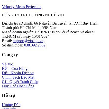
Velocity Meets Perfection
CÔNG TY TNHH CÔNG NGHỆ VIO
Địa chỉ trụ sở chính
:
66 Nguyễn Bá Tuyển, Phường Bảy Hiền,
Thành phố Hồ Chí Minh, Việt Nam
Mã số doanh nghiệp
:
0318263794 do Sở kế hoạch và đầu tư
TP.HCM cấp ngày 15/01/2024
Email
:
support@vioapp.vn
Số điện thoại
:
038.392.2332
Công ty
Về Vio
Kênh Cửa Hàng
Điều Khoản Dịch vụ
Chính Sách Bảo Mật
Giải Quyết Tranh Chấp
Quy Chế Hoạt Động
Hỗ trợ
Hướng Dẫn