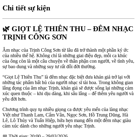
Chi tiết sự kiện
🌿 GIỌT LỆ THIÊN THU – ĐÊM NHẠC
TRỊNH CÔNG SƠN
Âm nhạc của Trịnh Công Sơn từ lâu đã trở thành một phần ký ức
của nhiều thế hệ. Không chỉ là những giai điệu đẹp, mỗi ca khúc
của ông còn là một câu chuyện về thân phận con người, về tình yêu,
sự bao dung và những suy tư rất đỗi đời thường.
“Giọt Lệ Thiên Thu” là đêm nhạc đặc biệt đưa khán giả trở lại với
những tác phẩm bất hủ của người nhạc sĩ tài hoa. Trong không gian
lắng đọng của âm nhạc Trịnh, khán giả sẽ được sống lại những cảm
xúc quen thuộc – khi dịu dàng, khi sâu lắng – để thêm yêu người và
yêu đời hơn.
Chương trình quy tụ nhiều giọng ca được yêu mến của làng nhạc
Việt như Thanh Lam, Cẩm Vân, Ngọc Sơn, Hồ Trung Dũng, Hà
Lê, Lô Thủy và Tuấn Hiệp, hứa hẹn mang đến một đêm nhạc giàu
cảm xúc dành cho những người yêu nhạc Trịnh.
📅 Thời gian: 20:00 – 29/03/2026