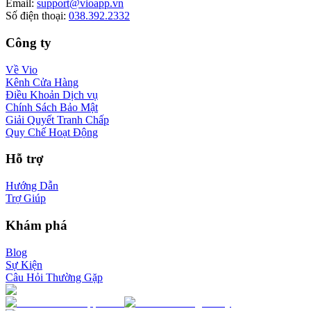
Email
:
support@vioapp.vn
Số điện thoại
:
038.392.2332
Công ty
Về Vio
Kênh Cửa Hàng
Điều Khoản Dịch vụ
Chính Sách Bảo Mật
Giải Quyết Tranh Chấp
Quy Chế Hoạt Động
Hỗ trợ
Hướng Dẫn
Trợ Giúp
Khám phá
Blog
Sự Kiện
Câu Hỏi Thường Gặp