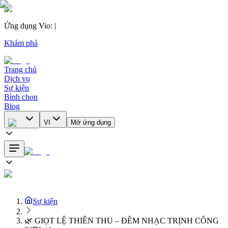
Ứng dụng Vio
:
|
Khám phá
Trang chủ
Dịch vụ
Sự kiện
Bình chọn
Blog
VI
Mở ứng dụng
Sự kiện
🌿 GIỌT LỆ THIÊN THU – ĐÊM NHẠC TRỊNH CÔNG