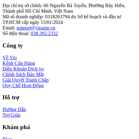
Địa chỉ trụ sở chính
:
66 Nguyễn Bá Tuyển, Phường Bảy Hiền,
Thành phố Hồ Chí Minh, Việt Nam
Mã số doanh nghiệp
:
0318263794 do Sở kế hoạch và đầu tư
TP.HCM cấp ngày 15/01/2024
Email
:
support@vioapp.vn
Số điện thoại
:
038.392.2332
Công ty
Về Vio
Kênh Cửa Hàng
Điều Khoản Dịch vụ
Chính Sách Bảo Mật
Giải Quyết Tranh Chấp
Quy Chế Hoạt Động
Hỗ trợ
Hướng Dẫn
Trợ Giúp
Khám phá