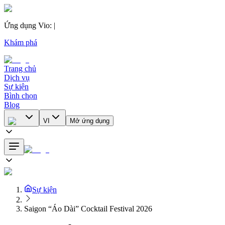
Ứng dụng Vio
:
|
Khám phá
Trang chủ
Dịch vụ
Sự kiện
Bình chọn
Blog
VI
Mở ứng dụng
Sự kiện
Saigon “Áo Dài” Cocktail Festival 2026