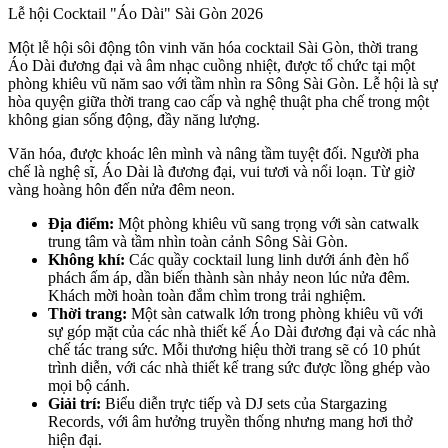
Lễ hội Cocktail "Áo Dài" Sài Gòn 2026
Một lễ hội sôi động tôn vinh văn hóa cocktail Sài Gòn, thời trang 
Áo Dài đương đại và âm nhạc cuồng nhiệt, được tổ chức tại một 
phòng khiêu vũ năm sao với tầm nhìn ra Sông Sài Gòn. Lễ hội là sự 
hòa quyện giữa thời trang cao cấp và nghệ thuật pha chế trong một 
không gian sống động, đầy năng lượng.
Văn hóa, được khoác lên mình và nâng tầm tuyệt đối. Người pha 
chế là nghệ sĩ, Áo Dài là đương đại, vui tươi và nổi loạn. Từ giờ 
vàng hoàng hôn đến nửa đêm neon.
Địa điểm:
 Một phòng khiêu vũ sang trọng với sàn catwalk 
trung tâm và tầm nhìn toàn cảnh Sông Sài Gòn.
Không khí:
 Các quầy cocktail lung linh dưới ánh đèn hổ 
phách ấm áp, dần biến thành sàn nhảy neon lúc nửa đêm. 
Khách mời hoàn toàn đắm chìm trong trải nghiệm.
Thời trang:
 Một sàn catwalk lớn trong phòng khiêu vũ với 
sự góp mặt của các nhà thiết kế Áo Dài đương đại và các nhà 
chế tác trang sức. Mỗi thương hiệu thời trang sẽ có 10 phút 
trình diễn, với các nhà thiết kế trang sức được lồng ghép vào 
mọi bộ cánh.
Giải trí:
 Biểu diễn trực tiếp và DJ sets của Stargazing 
Records, với âm hưởng truyền thống nhưng mang hơi thở 
hiện đại.