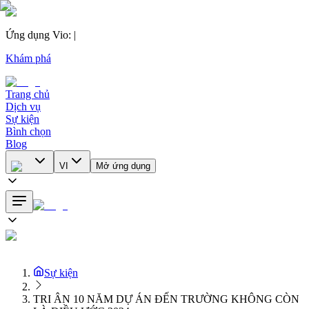
Ứng dụng Vio
:
|
Khám phá
Trang chủ
Dịch vụ
Sự kiện
Bình chọn
Blog
VI
Mở ứng dụng
Sự kiện
TRI ÂN 10 NĂM DỰ ÁN ĐẾN TRƯỜNG KHÔNG CÒN