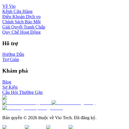
Về Vio
Kênh Cửa Hàng
Điều Khoản Dịch vụ
Chính Sách Bảo Mật
Giải Quyết Tranh Chấp
Quy Chế Hoạt Động
Hỗ trợ
Hướng Dẫn
Trợ Giúp
Khám phá
Blog
Sự Kiện
Câu Hỏi Thường Gặp
Bản quyền © 2026 thuộc về Vio Tech. Đã đăng ký.