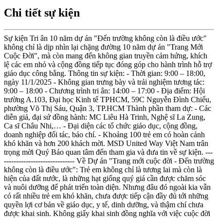
Chi tiết sự kiện
Sự kiện Tri ân 10 năm dự án "Đến trường không còn là điều ước"
không chỉ là dịp nhìn lại chặng đường 10 năm dự án "Trang Mới
Cuộc Đời", mà còn mang đến không gian truyền cảm hứng, khích
lệ các em nhỏ và cộng đồng tiếp tục đóng góp cho hành trình hỗ trợ
giáo dục công bằng. Thông tin sự kiện: - Thời gian: 9:00 – 18:00,
ngày 11/1/2025 - Không gian trưng bày và trải nghiệm tương tác:
9:00 – 18:00 - Chương trình tri ân: 14:00 – 17:00 - Địa điểm: Hội
trường A.103, Đại học Kinh tế TPHCM, 59C Nguyễn Đình Chiểu,
phường Võ Thị Sáu, Quận 3, TP.HCM Thành phần tham dự: - Các
diễn giả, đại sứ đồng hành: MC Liêu Hà Trinh, Nghệ sĩ La Zung,
Ca sĩ Châu Nhi,… - Đại diện các tổ chức giáo dục, cộng đồng,
doanh nghiệp đối tác, báo chí. - Khoảng 100 trẻ em có hoàn cảnh
khó khăn và hơn 200 khách mời. MSD United Way Việt Nam trân
trọng mời Quý Báo quan tâm đến tham gia và đưa tin về sự kiện. ---
----------------------------- Về Dự án "Trang mới cuộc đời - Đến trường
không còn là điều ước": Trẻ em không chỉ là tương lai mà còn là
hiện của đất nước, là những hạt giống quý giá cần được chăm sóc
và nuôi dưỡng để phát triển toàn diện. Nhưng đâu đó ngoài kia vẫn
có rất nhiều trẻ em khó khăn, chưa được tiếp cận đầy đủ tới những
quyền lợi cơ bản về giáo dục, y tế, dinh dưỡng, và thậm chí chưa
được khai sinh. Không giấy khai sinh đồng nghĩa với việc cuộc đời