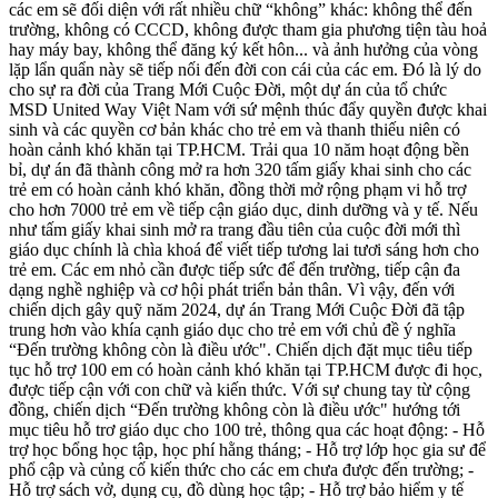
các em sẽ đối diện với rất nhiều chữ “không” khác: không thể đến
trường, không có CCCD, không được tham gia phương tiện tàu hoả
hay máy bay, không thể đăng ký kết hôn... và ảnh hưởng của vòng
lặp lẩn quẩn này sẽ tiếp nối đến đời con cái của các em. Đó là lý do
cho sự ra đời của Trang Mới Cuộc Đời, một dự án của tổ chức
MSD United Way Việt Nam với sứ mệnh thúc đẩy quyền được khai
sinh và các quyền cơ bản khác cho trẻ em và thanh thiếu niên có
hoàn cảnh khó khăn tại TP.HCM. Trải qua 10 năm hoạt động bền
bỉ, dự án đã thành công mở ra hơn 320 tấm giấy khai sinh cho các
trẻ em có hoàn cảnh khó khăn, đồng thời mở rộng phạm vi hỗ trợ
cho hơn 7000 trẻ em về tiếp cận giáo dục, dinh dưỡng và y tế. Nếu
như tấm giấy khai sinh mở ra trang đầu tiên của cuộc đời mới thì
giáo dục chính là chìa khoá để viết tiếp tương lai tươi sáng hơn cho
trẻ em. Các em nhỏ cần được tiếp sức để đến trường, tiếp cận đa
dạng nghề nghiệp và cơ hội phát triển bản thân. Vì vậy, đến với
chiến dịch gây quỹ năm 2024, dự án Trang Mới Cuộc Đời đã tập
trung hơn vào khía cạnh giáo dục cho trẻ em với chủ đề ý nghĩa
“Đến trường không còn là điều ước". Chiến dịch đặt mục tiêu tiếp
tục hỗ trợ 100 em có hoàn cảnh khó khăn tại TP.HCM được đi học,
được tiếp cận với con chữ và kiến thức. Với sự chung tay từ cộng
đồng, chiến dịch “Đến trường không còn là điều ước" hướng tới
mục tiêu hỗ trơ giáo dục cho 100 trẻ, thông qua các hoạt động: - Hỗ
trợ học bổng học tập, học phí hằng tháng; - Hỗ trợ lớp học gia sư để
phổ cập và củng cố kiến thức cho các em chưa được đến trường; -
Hỗ trợ sách vở, dụng cụ, đồ dùng học tập; - Hỗ trợ bảo hiểm y tế