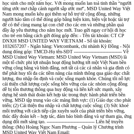
học sinh cho một năm học. Với mong muốn lan toả tinh thần “người
từng ước mơ chắp cánh người sắp ước mơ", MSD United Way Việt
Nam mong muốn kêu gọi thêm sự hỗ trợ từ cộng đồng, những
người hảo tâm có thể đóng góp bằng hiện kim, hiện vật hoặc tài trợ
để có thể cùng mang lại con chữ cho các em và những phần quà
đầy ắp yêu thương cho năm học mới. Trao gửi ngay cơ hội đi học
cho trẻ em bằng cách gửi đóng góp đến: - Tên tài khoản: CT CP
DNXH MSD UNITED WAY VIETNAM - Số tài khoản:
1032657207 - Ngân hàng: Vietcombank, chi nhánh Kỳ Đồng - Nội
dung đóng góp: TMCD-Họ tên-SĐT -------------------------------- Về
MSD United Way Vietnam: MSD United Way Vietnam (MSD) là
một tổ chức phi lợi nhuận hoạt động hướng tới một Việt Nam bền
vững công bằng và bình đẳng, nơi tất cả các cá nhân và gia đình có
thể phát huy tối đa các tiềm năng của mình thông qua giáo dục chất
lượng, thu nhập ổn định và cuộc sống mạnh khỏe. Chúng tôi nỗ lực
cải thiện chất lượng cuộc sống bền vững của các nhóm cộng đồng
dễ bị tổn thương thông qua huy động và liên kết sức mạnh, xây
dựng hệ sinh thái đoàn kết hợp tác trong thực hành phát triển bền
vững. MSD tập trung vào các mảng lĩnh vực: (1) Giáo dục cho phát
triển; (2) Cải thiện thu nhập và chất lượng cuộc sống; (3) Sức khoẻ
môi trường với cách tiếp cận xuyên suốt của phát triển bền vững,
thúc đẩy đoàn kết – hợp tác, đảm bảo bình đẳng và sự tham gia, ứng
dụng đổi mới sáng tạo. -------------------------------- Liên hệ truyền
thông: (Ms) Hoàng Ngọc Nam Phương – Quản lý Chương trình
MSD United Way Việt Nam Email: