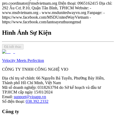
pro.coordinator@msdvietnam.org Điện thoại: 0965162415 Địa chỉ:
292 Âu Cơ, P.10, Quận Tân Bình, TPHCM Website: -
www.msdvietnam.org - www.msdunitedwayvn.org Fanpage: -
https://www.facebook.com/MSDUnitedWayVietnam -
https://www.facebook.com/lantoayeuthuongmsd
Hình Ảnh Sự Kiện
Đã kết thúc
Velocity Meets Perfection
CÔNG TY TNHH CÔNG NGHỆ VIO
Địa chỉ trụ sở chính
:
66 Nguyễn Bá Tuyển, Phường Bảy Hiền,
Thành phố Hồ Chí Minh, Việt Nam
Mã số doanh nghiệp
:
0318263794 do Sở kế hoạch và đầu tư
TP.HCM cấp ngày 15/01/2024
Email
:
support@vioapp.vn
Số điện thoại
:
038.392.2332
Công ty