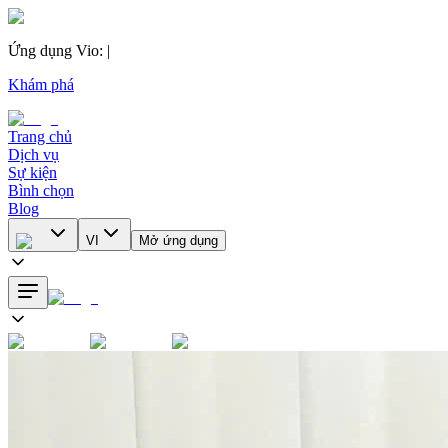
Ứng dụng Vio
:
|
Khám phá
Trang chủ
Dịch vụ
Sự kiện
Bình chọn
Blog
VI
Mở ứng dụng