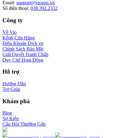
Email
:
support@vioapp.vn
Số điện thoại
:
038.392.2332
Công ty
Về Vio
Kênh Cửa Hàng
Điều Khoản Dịch vụ
Chính Sách Bảo Mật
Giải Quyết Tranh Chấp
Quy Chế Hoạt Động
Hỗ trợ
Hướng Dẫn
Trợ Giúp
Khám phá
Blog
Sự Kiện
Câu Hỏi Thường Gặp