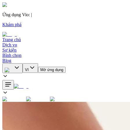
Ứng dụng Vio
:
|
Khám phá
Trang chủ
Dịch vụ
Sự kiện
Bình chọn
Blog
VI
Mở ứng dụng