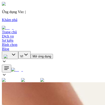
Ứng dụng Vio
:
|
Khám phá
Trang chủ
Dịch vụ
Sự kiện
Bình chọn
Blog
VI
Mở ứng dụng