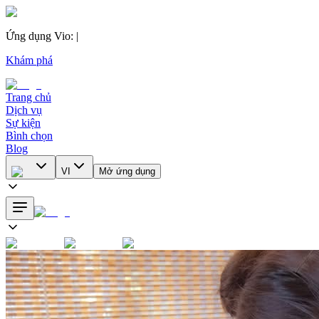
Ứng dụng Vio
:
|
Khám phá
Trang chủ
Dịch vụ
Sự kiện
Bình chọn
Blog
VI
Mở ứng dụng