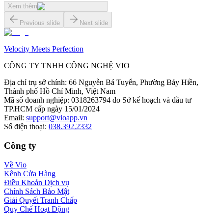
Xem thêm
Previous slide
Next slide
Velocity Meets Perfection
CÔNG TY TNHH CÔNG NGHỆ VIO
Địa chỉ trụ sở chính
:
66 Nguyễn Bá Tuyển, Phường Bảy Hiền,
Thành phố Hồ Chí Minh, Việt Nam
Mã số doanh nghiệp
:
0318263794 do Sở kế hoạch và đầu tư
TP.HCM cấp ngày 15/01/2024
Email
:
support@vioapp.vn
Số điện thoại
:
038.392.2332
Công ty
Về Vio
Kênh Cửa Hàng
Điều Khoản Dịch vụ
Chính Sách Bảo Mật
Giải Quyết Tranh Chấp
Quy Chế Hoạt Động