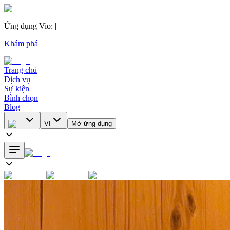
Ứng dụng Vio
:
|
Khám phá
Trang chủ
Dịch vụ
Sự kiện
Bình chọn
Blog
VI
Mở ứng dụng