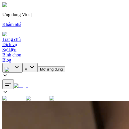
Ứng dụng Vio
:
|
Khám phá
Trang chủ
Dịch vụ
Sự kiện
Bình chọn
Blog
VI
Mở ứng dụng