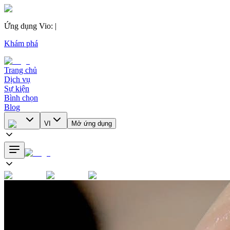
Ứng dụng Vio
:
|
Khám phá
Trang chủ
Dịch vụ
Sự kiện
Bình chọn
Blog
VI
Mở ứng dụng