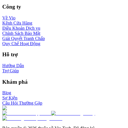
Công ty
Về Vio
Kênh Cửa Hàng
Điều Khoản Dịch vụ
Chính Sách Bảo Mật
Giải Quyết Tranh Chấp
Quy Chế Hoạt Động
Hỗ trợ
Hướng Dẫn
Trợ Giúp
Khám phá
Blog
Sự Kiện
Câu Hỏi Thường Gặp