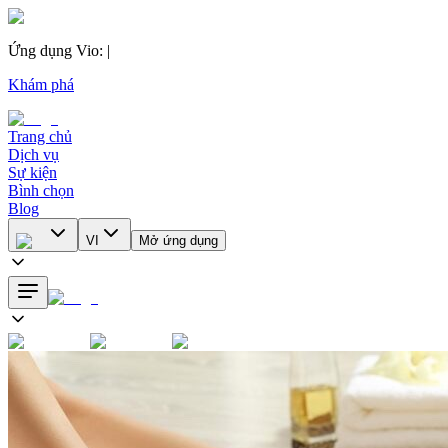
Ứng dụng Vio
:
|
Khám phá
Trang chủ
Dịch vụ
Sự kiện
Bình chọn
Blog
VI
Mở ứng dụng