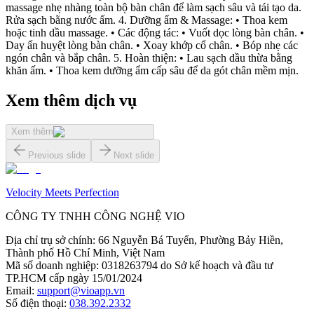
massage nhẹ nhàng toàn bộ bàn chân để làm sạch sâu và tái tạo da.
Rửa sạch bằng nước ấm. 4. Dưỡng ẩm & Massage: • Thoa kem
hoặc tinh dầu massage. • Các động tác: • Vuốt dọc lòng bàn chân. •
Day ấn huyệt lòng bàn chân. • Xoay khớp cổ chân. • Bóp nhẹ các
ngón chân và bắp chân. 5. Hoàn thiện: • Lau sạch dầu thừa bằng
khăn ấm. • Thoa kem dưỡng ẩm cấp sâu để da gót chân mềm mịn.
Xem thêm dịch vụ
Xem thêm
Previous slide
Next slide
Velocity Meets Perfection
CÔNG TY TNHH CÔNG NGHỆ VIO
Địa chỉ trụ sở chính
:
66 Nguyễn Bá Tuyển, Phường Bảy Hiền,
Thành phố Hồ Chí Minh, Việt Nam
Mã số doanh nghiệp
:
0318263794 do Sở kế hoạch và đầu tư
TP.HCM cấp ngày 15/01/2024
Email
:
support@vioapp.vn
Số điện thoại
:
038.392.2332