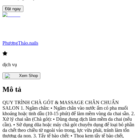
Đặt ngay
PhươngThảo.nails
dịch vụ
Xem Shop
Mô tả
QUY TRÌNH CHÀ GÓT & MASSAGE CHÂN CHUẨN
SALON 1. Ngâm chân: • Ngâm chân vào nước ấm có pha muối
khoáng hoặc tinh dầu (10-15 phút) để làm mềm vùng da chai sần. 2.
Xử lý chai sần (Chà gót): • Dùng dung dịch làm mềm da chai (nếu
cần). • Sử dụng dũa hoặc máy chà gót chuyên dụng để loại bỏ phần
da chết theo chiều từ ngoài vào trong, lực vừa phải, tránh làm tổn
thương da non. 3. Tẩy tế bào chết: • Thoa kem tẩy tế bào chết,